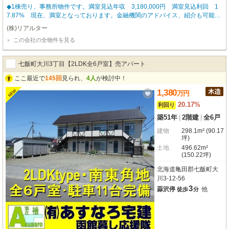
◆1棟売り、事務所物件です。満室見込年収 3,180,000円 満室見込利回 1
7.87% 現在、満室となっております。金融機関のアドバイス、紹介も可能で
すのでお気軽にお問い合わせくださいませ。◆固定資産・都市計画税:296,000
(株)リアルター
円※管理引継ぎ特約有り◆問い合わせは担当:小笠原(080-5836-3943)までご連
この会社の全物件を見る
絡ください。
七飯町大川3丁目【2LDK全6戸室】売アパート
ここ最近で
145回
見られ、
4人
が検討中！
1,380
NEW
万
円
20.17%
利回り
築51年
|
2階建
|
全6戸
建物
298.1m² (90.17
坪)
土地
496.62m²
(150.22坪)
北海道亀田郡七飯町大
川3-12-56
3
蒜沢停
他
徒歩
分