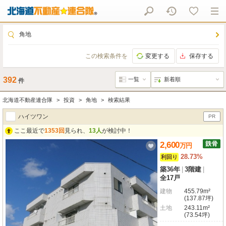
角地
この検索条件を
変更する
保存する
392
件
北海道不動産連合隊
投資
角地
検索結果
ハイツワン
PR
ここ最近で
1353回
見られ、
13人
が検討中！
2,600
万
円
28.73%
利回り
築36年
|
3階建
|
全17戸
建物
455.79m²
(137.87坪)
土地
243.11m²
(73.54坪)