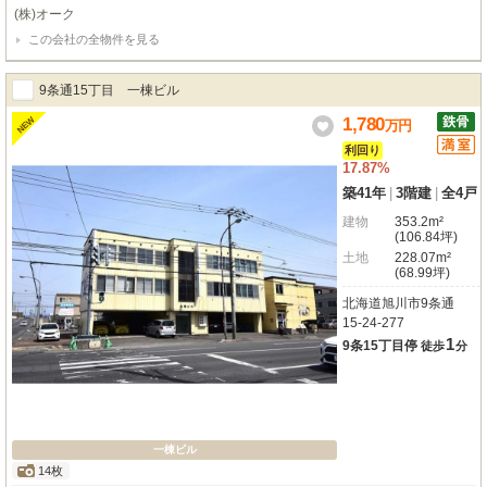
現在は5戸がすべて満室稼働中。表面利回り15.51%と、安定した収益が期待で
(株)オーク
きる投資物件として、ぜひご検討いただきたい一軒です。複数路線が利用でき
この会社の全物件を見る
る岩見沢駅まで徒歩圏内で、入居者様にとっても通勤・通学に大変便利なロケ
ーション。周辺にはスーパー「Aコープであえーる店」（徒歩2分）や「ジェ
イアール生鮮市場岩見沢店」（徒歩5分）、コンビニ「ローソン」（徒歩2
9条通15丁目 一棟ビル
分）、ドラッグストア「サツドラ」（徒歩3分）、そして病院（徒歩1分）ま
で、生活に欠かせない施設が充実しており、日々の暮らしを快適にサポートし
1,780
NEW
万
円
てくれる環境が整っています。角地に位置しているため、開放感も魅力の一つ
利回り
です。この機会に、安心と将来性のある不動産投資を始めてみませんか？
17.87%
築41年
|
3階建
|
全4戸
建物
353.2m²
(106.84坪)
土地
228.07m²
(68.99坪)
北海道旭川市9条通
15-24-277
1
9条15丁目停
徒歩
分
一棟ビル
14枚