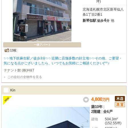
坪)
北海道札幌市北区新琴似八
条1丁目2番1
4
新琴似駅
他
徒歩
分
一棟アパート
13枚
✨✨地下鉄麻生駅／徒歩3分✨✨近隣に店舗多数の好立地✨✨その他、ご要望・
気になる点がございましたら、いつでもお気軽にご相談ください(^^♪
テナント館 (株)H&T
この会社の全物件を見る
Kin
4,800
NEW
万
円
築10年
|
2階建
|
全6戸
建物
504.3m²
(152.55坪)