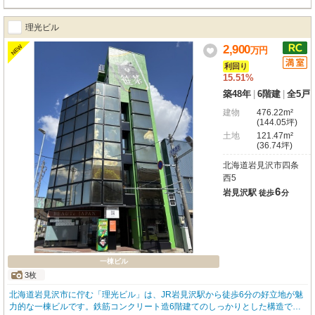
す
理光ビル
2,900
NEW
万
円
利回り
15.51%
築48年
|
6階建
|
全5戸
建物
476.22m²
(144.05坪)
土地
121.47m²
(36.74坪)
北海道岩見沢市四条
西5
6
岩見沢駅
徒歩
分
一棟ビル
3枚
北海道岩見沢市に佇む「理光ビル」は、JR岩見沢駅から徒歩6分の好立地が魅
力的な一棟ビルです。鉄筋コンクリート造6階建てのしっかりとした構造で、