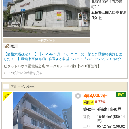
北海道函館市五稜郭
町3-1
五稜郭公園入口停
徒歩
4
他
分
一棟アパート
3枚
【価格大幅改定！！】【2026年５月 バルコニーの一部と外壁修繕実施しま
した！！】函館市五稜郭町に位置する収益アパート「ハイツワン」のご紹介で
す。函館市電「五稜郭公園前」駅まで徒歩7分、バス停「五稜郭公園入口」ま
ピタットハウス函館新道店 マークリテール(株)【WEB面談可】
で徒歩4分と、交通アクセスに恵まれた立地が魅力ですね。周辺にはコンビニ
この会社の全物件を見る
や幼稚園、公園が徒歩圏内に揃い、生活利便性が高く、入居者様にとっても暮
らしやすい環境が整っています。鉄骨造3階建て、総戸数17戸の建物は、バ
ス・トイレ別で角地というのも嬉しいポイントです。この物件の最大の魅力
ブルーベル麻生
は、その高い収益性。価格2,600万円に対し、想定年間収入は747万円、驚き
の表面利回り28.73%を実現しています。すでに一部賃貸中ですので、購入後
3
3,000
NEW
億
万
円
すぐに安定した収益が期待できるのも大きなメリットです。五稜郭エリアの好
8.33%
利回り
立地で、将来を見据えた安定収入をぜひご検討ください。新しい一歩を応援さ
せていただきます。
築42年
|
4階建
|
全48戸
建物
1848.4m² (559.14
坪)
土地
657.27m² (198.82