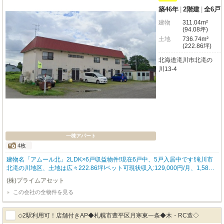
築46年
|
2階建
|
全6戸
建物
311.04m²
(94.08坪)
土地
736.74m²
(222.86坪)
北海道滝川市北滝の
川13-4
一棟アパート
4枚
建物名「アムール北」2LDK×6戸収益物件!現在6戸中、5戸入居中です!滝川市
北滝の川地区、土地は広々222.86坪!ペット可現状収入:129,000円/月、1,584,0
00円/年、利回21.12%←冬期間12～3月、入居者様3室×3,000円×4カ月=36,00
(株)プライムアセット
0円の除雪費用を含む年収です。満室想定収入:154,000円/月、1,896,000円/年
この会社の全物件を見る
(年収は除雪費48,000円含む)利回25.28%
◇2駅利用可！店舗付きAP◆札幌市豊平区月寒東一条◆木・RC造◇