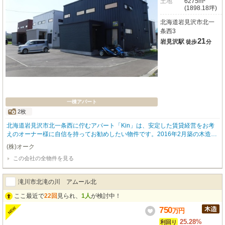
土地
6275m²
(1898.18坪)
北海道岩見沢市北一
条西3
21
岩見沢駅
徒歩
分
一棟アパート
2枚
北海道岩見沢市北一条西に佇むアパート「Kin」は、安定した賃貸経営をお考
えのオーナー様に自信を持ってお勧めしたい物件です。2016年2月築の木造2
階建で、全6戸の3LDKは現在すべて満室稼働中。1棟2戸が3棟という構成で、
(株)オーク
多様なライフスタイルに対応できるのが魅力です。各戸はバス・トイレ別で快
この会社の全物件を見る
適な毎日をサポートし、お車をお持ちの入居者様には嬉しい6台分の無料駐車
場も完備しています。周辺環境も充実しており、コンビニまで徒歩4分、ドラ
ッグストアまで徒歩5分、スーパーまで徒歩7分と、日々の暮らしに欠かせない
滝川市北滝の川 アムール北
施設が身近に揃っています。病院も徒歩圏内にあり、安心感もプラス。地域に
根差した安定した資産運用を、この「Kin」で始めてみませんか。新しいオー
ここ最近で
22回
見られ、
1人
が検討中！
ナー様との素敵な出会いを心よりお待ちしております。
750
NEW
万
円
25.28%
利回り