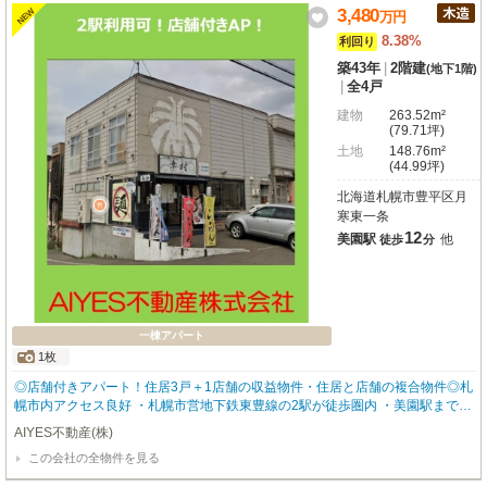
3,480
NEW
万
円
8.38%
利回り
築43年
|
2階建
(地下1階)
|
全4戸
建物
263.52m²
(79.71坪)
土地
148.76m²
(44.99坪)
北海道札幌市豊平区月
寒東一条
12
美園駅
他
徒歩
分
一棟アパート
1枚
◎店舗付きアパート！住居3戸＋1店舗の収益物件・住居と店舗の複合物件◎札
幌市内アクセス良好 ・札幌市営地下鉄東豊線の2駅が徒歩圏内 ・美園駅まで徒
歩約12分、月寒中央駅まで徒歩約13分 ・通勤・通学にも便利な立地 ◎満室利
AIYES不動産(株)
回り8.38％、現況利回り7.07％◎教育施設が身近な住環境！◎生活施設が充実
この会社の全物件を見る
したエリア！