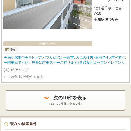
(85.36坪)
北海道千歳市住吉1-
7-18
6
千歳駅
車で
分
一棟アパート
5枚
★満室稼働中★ラピダスバブルに沸く千歳市♪人気の住吉♪角地です♪満室です♪
一階車庫ですが、屋外に駐車スペース有ります♪道路渡ればセブンイレブン♪ホ
クレンショップ、イエローハット、郵便局、DCMホーマック、ローソン、、
(株) 絆 アクシア
ツルハドラッグが歩いて5分♪サーモンパーク道の駅までも徒歩10分♪早いもの
この会社の全物件を見る
勝ち♪
次の
10
件を表示
（
11～20
件目／全
392
件）
現在の検索条件