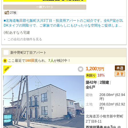
一棟アパート
27枚
■北海道亀田郡七飯町大川3丁目・投資用アパートのご紹介です。全6戸室が2L
DKタイプの間取りで、ご家族での暮らしにもぴったりな空間をご提供しま
す。平成7年8月には増改築工事が施され、現在に至ります■交通は、函館バス
(有)あすなろ宅建
「蒜沢」停まで徒歩3分と大変便利。JR函館本線桔梗駅も徒歩圏内で、通勤・
この会社の全物件を見る
通学にも困りません。周辺にはスーパーアークスやツルハドラッグ、すき家な
ど、日々の暮らしに嬉しい施設が徒歩圏内に充実しております。各戸室LDKは
採光の良い南東向きで、さらに11台分の駐車場が確保されており、車社会の北
新中野町2丁目アパート
海道では大きな強みとなります■想定年間収入2,784,000円、表面利回り20.1
7%と収益性が魅力の一棟アパートです。ぜひ一度ご検討ください■物件詳細、
ここ最近で
160回
見られ、
7人
が検討中！
ご不明な点は「㈲あすなろ宅建☎0138-45-2103」までお気軽にお問い合わせ
1,200
NEW
万
円
ください☆★☆
18%
利回り
築42年
|
2階建
|
全6戸
建物
208.08m² (62.94
坪)
土地
208.02m² (62.92
坪)
北海道苫小牧市新中野町
2丁目8-11
3
西埠頭通停
他
徒歩
分