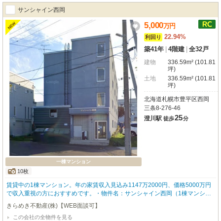
サンシャイン西岡
5,000
NEW
万
円
22.94%
利回り
築41年
|
4階建
|
全32戸
建物
336.59m² (101.81
坪)
土地
336.59m² (101.81
坪)
北海道札幌市豊平区西岡
三条8-276-46
25
澄川駅
徒歩
分
一棟マンション
10枚
賃貸中の1棟マンション。年の家賃収入見込み1147万2000円、価格5000万円
で収入重視の方におすすめです。・物件名：サンシャイン西岡（1棟マンショ
ン） ・賃貸中のため、購入後すぐに家賃収入が見込めます ・年の家賃収入見
きらめき不動産(株)【WEB面談可】
込み：1147万2000円（現状をもとに算出） ・価格5000万円に対し、表面利
この会社の全物件を見る
回り22.94% ・札幌市営南北線「澄川」駅まで徒歩26分、生活圏の広い立地で