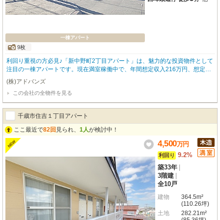
一棟アパート
9枚
利回り重視の方必見♪「新中野町2丁目アパート」は、魅力的な投資物件として
注目の一棟アパートです。現在満室稼働中で、年間想定収入216万円、想定利
回り18.0%と、安定した収益が期待できます。道南バス「西埠頭通」停まで徒
(株)アドバンズ
歩3分と近く、通勤・通学にも便利な立地が嬉しいポイント。周辺には郵便局
この会社の全物件を見る
やこども園、複数の飲食店やコンビニ、病院などが揃い、入居者様にとって暮
らしやすい環境が整っています。建物は2022年5月に屋根と外壁の塗装が施さ
れ、2004年には屋根の排水溝に凍結防止熱線が導入されるなど、維持管理が
千歳市住吉１丁目アパート
しっかりと行われています。全6戸が使いやすい1DKの間取りで、4室はお風呂
とトイレが別々、2室は一体型と、入居者様のニーズに合わせた選択肢も魅
ここ最近で
82回
見られ、
1人
が検討中！
力。駐車場も2台分ご用意しており、角地のため開放感もあります。この機会
4,500
NEW
万
円
に、安定した資産形成を始めてみませんか？
9.2%
利回り
築33年
|
3階建
|
全10戸
建物
364.5m²
(110.26坪)
土地
282.21m²