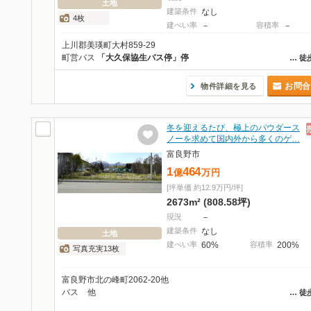
土地
建築条件
なし
4枚
建ぺい率
－
容積率
－
上川郡美瑛町大村859-29
町営バス
「大久保協生バス停」停
…
徒
お問合
物件詳細を見る
冬を迎えるたび、極上のパウダース
ノーを求めて国内外から多くのゲ…
富良野市
1
464
億
万
円
[坪単価 約12.9万円/坪]
2673m² (808.58坪)
現況
－
建築条件
なし
土地
建ぺい率
60%
容積率
200%
写真充実13枚
富良野市北の峰町2062-20他
バス
他
…
徒