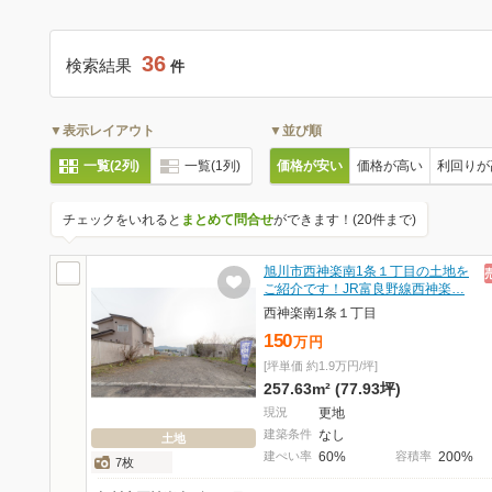
36
検索結果
件
▼表示レイアウト
▼並び順
一覧(2列)
一覧(1列)
価格が安い
価格が高い
利回りが
チェックをいれると
まとめて問合せ
ができます！(20件まで)
旭川市西神楽南1条１丁目の土地を
ご紹介です！JR富良野線西神楽…
西神楽南1条１丁目
150
万
円
[坪単価 約1.9万円/坪]
257.63m² (77.93坪)
現況
更地
建築条件
なし
土地
建ぺい率
60%
容積率
200%
7枚