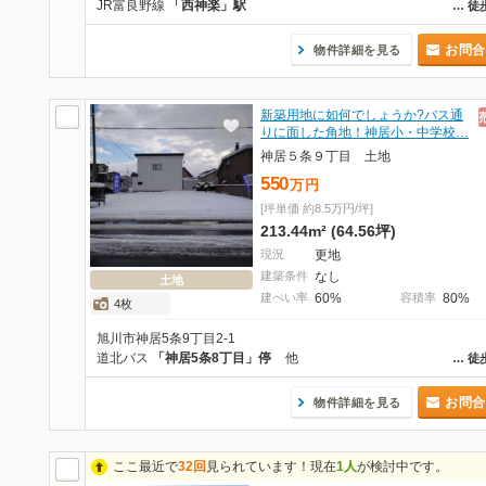
JR富良野線
「西神楽」駅
…
徒
お問合
物件詳細を見る
新築用地に如何でしょうか?バス通
りに面した角地！神居小・中学校…
神居５条９丁目 土地
550
万
円
[坪単価 約8.5万円/坪]
213.44m² (64.56坪)
現況
更地
建築条件
なし
土地
建ぺい率
60%
容積率
80%
4枚
旭川市神居5条9丁目2-1
道北バス
「神居5条8丁目」停
他
…
徒
お問合
物件詳細を見る
ここ最近で
32回
見られています！現在
1人
が検討中です。