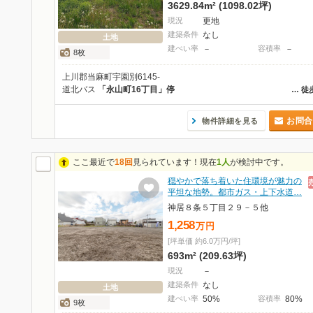
3629.84m² (1098.02坪)
現況
更地
建築条件
なし
土地
建ぺい率
－
容積率
－
8枚
上川郡当麻町宇園別6145-
道北バス
「永山町16丁目」停
…
徒
お問合
物件詳細を見る
ここ最近で
18回
見られています！現在
1人
が検討中です。
穏やかで落ち着いた住環境が魅力の
平坦な地勢。都市ガス・上下水道…
神居８条５丁目２９－５他
1,258
万
円
[坪単価 約6.0万円/坪]
693m² (209.63坪)
現況
－
建築条件
なし
土地
建ぺい率
50%
容積率
80%
9枚