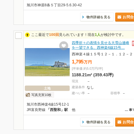
旭川市神居8条５丁目29-5.6.30-42
お問合
物件詳細を見る
ここ最近で
100回
見られています！現在
1人
が検討中です。
四季折々の表情を見せる大雪山連峰
を一望できる、西神楽4線15号…
西神楽４線１５号１２－１．１２－２
1,795
万
円
[坪単価 約5.0万円/坪]
1188.21m² (359.43坪)
現況
－
建築条件
なし
土地
建ぺい率
－
容積率
－
写真充実10枚
旭川市西神楽4線15号12-1
JR富良野線
「西聖和」駅
他
…
車
お問合
物件詳細を見る