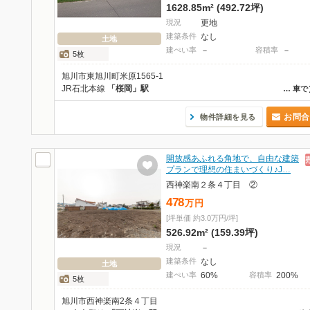
1628.85m² (492.72坪)
現況
更地
建築条件
なし
土地
建ぺい率
－
容積率
－
5枚
旭川市東旭川町米原1565-1
JR石北本線
「桜岡」駅
…
車で
お問合
物件詳細を見る
開放感あふれる角地で、自由な建築
プランで理想の住まいづくり♪J…
西神楽南２条４丁目 ②
478
万
円
[坪単価 約3.0万円/坪]
526.92m² (159.39坪)
現況
－
建築条件
なし
土地
建ぺい率
60%
容積率
200%
5枚
旭川市西神楽南2条４丁目