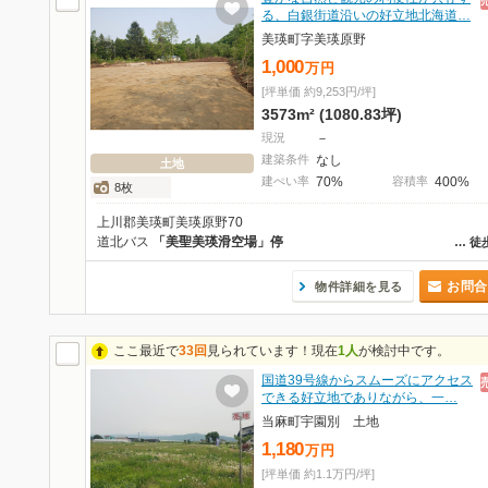
る、白銀街道沿いの好立地北海道…
美瑛町字美瑛原野
1,000
万
円
[坪単価 約9,253円/坪]
3573m² (1080.83坪)
現況
－
建築条件
なし
土地
建ぺい率
70%
容積率
400%
8枚
上川郡美瑛町美瑛原野70
道北バス
「美聖美瑛滑空場」停
…
徒
お問合
物件詳細を見る
ここ最近で
33回
見られています！現在
1人
が検討中です。
国道39号線からスムーズにアクセス
できる好立地でありながら、一…
当麻町宇園別 土地
1,180
万
円
[坪単価 約1.1万円/坪]