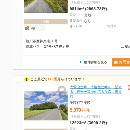
[坪単価 約1.2万円/坪]
9814m² (2968.73坪)
現況
更地
建築条件
なし
土地
建ぺい率
－
容積率
－
7枚
旭川市西神楽南16号
道北バス
「17号バス停」停
…
徒
お問合
物件詳細を見る
ここ最近で
110回
見られています！
大雪山連峰・十勝岳連峰を一望す
る、観光一等地の広大な森。世界
的…
美瑛町字美瑛
5,070
万
円
[坪単価 約1.3万円/坪]
12923m² (3909.2坪)
現況
－