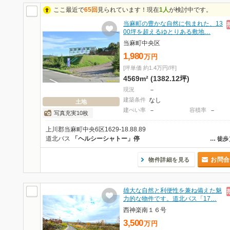
ここ最近で
65回
見られています！現在
1人
が検討中です。
当麻町の豊かな自然に包まれた、13
00坪を超えるゆとりある敷地…
当麻町中央区
1,980
万
円
[坪単価 約1.4万円/坪]
4569m² (1382.12坪)
現況
－
建築条件
なし
土地
建ぺい率
－
容積率
－
写真充実10枚
上川郡当麻町中央6区1629-18.88.89
道北バス
「ヘルシーシャトー」停
…
徒歩
お問合
物件詳細を見る
雄大な自然と利便性を兼ね備えた魅
力的な物件です。道北バス「17…
西神楽南１６号
3,500
万
円