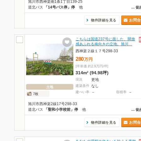
旭川市西神楽南1条1丁目139-25
道北バス
「14号バス停」停
他
…
徒
お問合
物件詳細を見る
こちらは国道237号に面した、開放
感あふれる南向きの立地。旭川…
西神楽２線１７号298-33
280
万
円
[坪単価 約2.9万円/坪]
314m² (94.98坪)
現況
更地
建築条件
なし
土地
建ぺい率
－
容積率
－
7枚
旭川市西神楽2線17号298-33
道北バス
「聖和小学校前」停
他
…
徒
お問合
物件詳細を見る