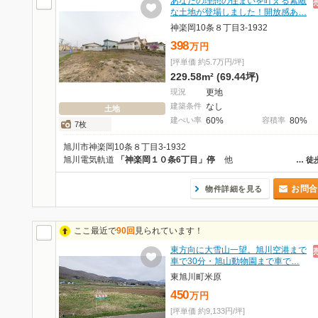
あなたの理想の住まいを叶える素敵
な土地が登場しました！開放感あ…
神楽岡10条８丁目3-1932
398
万
円
[坪単価 約5.7万円/坪]
229.58m² (69.44坪)
現況
更地
建築条件
なし
土地
建ぺい率
60%
容積率
80%
7枚
旭川市神楽岡10条８丁目3-1932
旭川電気軌道
「神楽岡１０条6丁目」停
他
…
徒
お問合
物件詳細を見る
ここ最近で
90回
見られています！
東方向に大雪山一望。旭川空港まで
車で30分・旭山動物園まで車で…
東旭川町米原
450
万
円
[坪単価 約9,133円/坪]