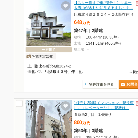
【スキー場まで車で5分！】世界一
大雪山がきれいに見えるまち・比…
比布北４線２６２４－２①既存住宅
648
万
円
築47年
|
2階建
建物
100.44m² (30.38坪)
土地
1341.51m² (405.8坪)
駐車場
－
一戸建て
写真充実25枚
上川郡比布町北4線2624-2
道北バス
「北5線１３号」停
他
…
徒
お問合
物件詳細を見る
1棟売り3階建てマンション。現況渡
し。エレベーターなし。現状は…
６条西2丁目 1棟売り
800
万
円
築53年
|
3階建
建物
398.2m² (120.45坪)