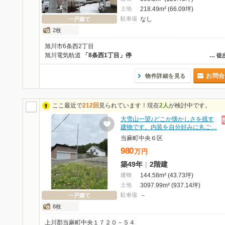
土地
218.49m² (66.09坪)
駐車場
なし
一戸建て
2枚
旭川市6条西2丁目
旭川電気軌道
「8条西1丁目」停
…
徒
お問合
物件詳細を見る
ここ最近で
212回
見られています！現在
2人
が検討中です。
大雪山一望♪どこか懐かしさを残す
建物です。内装を自分好みに丸ご…
当麻町中央６区
980
万
円
築49年
|
2階建
建物
144.58m² (43.73坪)
土地
3097.99m² (937.14坪)
駐車場
－
一戸建て
8枚
上川郡当麻町中央１７２０－５４