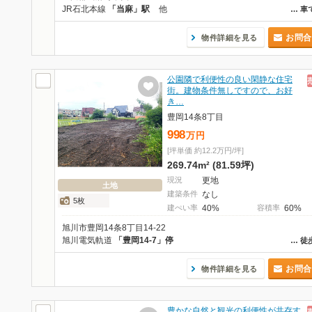
JR石北本線
「当麻」駅
他
…
車
お問合
物件詳細を見る
公園隣で利便性の良い閑静な住宅
街。建物条件無しですので、お好
き…
豊岡14条8丁目
998
万
円
[坪単価 約12.2万円/坪]
269.74m² (81.59坪)
現況
更地
土地
建築条件
なし
5枚
建ぺい率
40%
容積率
60%
旭川市豊岡14条8丁目14-22
旭川電気軌道
「豊岡14-7」停
…
徒
お問合
物件詳細を見る
豊かな自然と観光の利便性が共存す