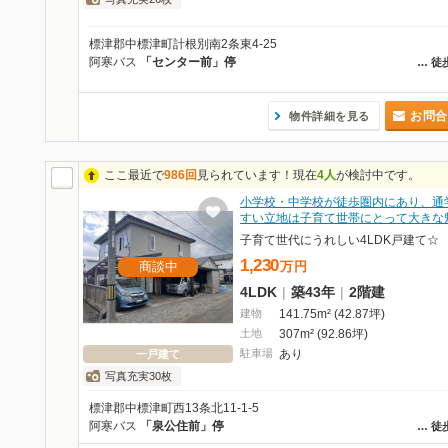
標津郡中標津町計根別南2条東4-25
阿寒バス
「センター前」停
…
徒
お問合
物件詳細を見る
ここ最近で
986回
見られています！現在
4人
が検討中です。
小学校・中学校が徒歩圏内にあり、通
すい立地は子育て世帯にとって大きな
子育て世代にうれしい4LDK戸建て☆
1,230
商談中
万
円
4LDK
|
築43年
|
2階建
建物
141.75m² (42.87坪)
土地
307m² (92.86坪)
駐車場
あり
一戸建て
写真充実30枚
標津郡中標津町西13条北11-1-5
阿寒バス
「泉公住前」停
…
徒