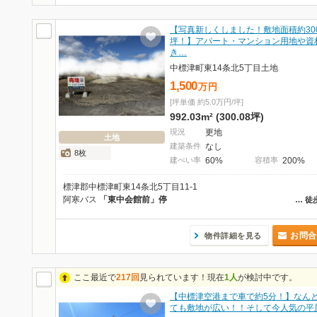
【写真新しくしました！敷地面積約30
坪！】アパート・マンション用地や資
き…
中標津町東14条北5丁目土地
1,500
万
円
[坪単価 約5.0万円/坪]
992.03m² (300.08坪)
現況
更地
土地
建築条件
なし
8枚
建ぺい率
60%
容積率
200%
標津郡中標津町東14条北5丁目11-1
阿寒バス
「東中会館前」停
…
徒
お問合
物件詳細を見る
ここ最近で
217回
見られています！現在
1人
が検討中です。
【中標津空港まで車で約5分！】なん
ても敷地が広い！！そして今人気の平