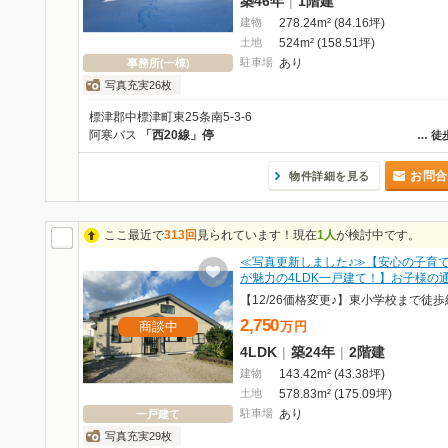
築46年
|
1階建
建物
278.24m² (84.16坪)
土地
524m² (158.51坪)
駐車場
あり
事務所(一棟)
写真充実26枚
標津郡中標津町東25条南5-3-6
阿寒バス
「西20線」停
…
徒
お問合
物件詳細を見る
ここ最近で
313回
見られています！現在
1人
が検討中です。
≪写真更新しました♪≫【安心の子育
が魅力の4LDK一戸建て！】お子様の
2,750
商談中
万
円
4LDK
|
築24年
|
2階建
建物
143.42m² (43.38坪)
土地
578.83m² (175.09坪)
駐車場
あり
一戸建て
写真充実29枚