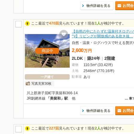
お問合
物件詳細を見る
ここ最近で
470回
見られています！現在
1人
が検討中です。
【自然の中にたたずむ温泉付きログハウ
^)/】リビングが開放感のある吹き抜…
2,600
商談中
万
円
2LDK
|
築24年
|
2階建
建物
110.5m² (33.42坪)
土地
2546m² (770.16坪)
駐車場
あり
一戸建て
写真充実30枚
川上郡弟子屈町字美留和366-14
JR釧網本線
「美留和」駅
他
…
車
お問合
物件詳細を見る
ここ最近で
227回
見られています！現在
2人
が検討中です。