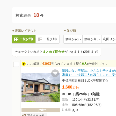
18
検索結果
件
▼表示レイアウト
▼並び順
一覧(2列)
一覧(1列)
価格が安い
価格が高い
利回りが
チェックをいれると
まとめて問合せ
ができます！(20件まで)
ここ最近で
639回
見られています！現在
6人
が検討中です。
階段のない平屋は、小さなお子さまが
家庭や、ご夫婦二人の暮らしにも、安
中標津町計根別 3LDK平屋建て☆
1,600
万
円
3LDK
|
築25年
|
1階建
建物
110.14m² (33.31坪)
土地
505.68m² (152.96坪)
駐車場
あり
一戸建て
写真充実26枚