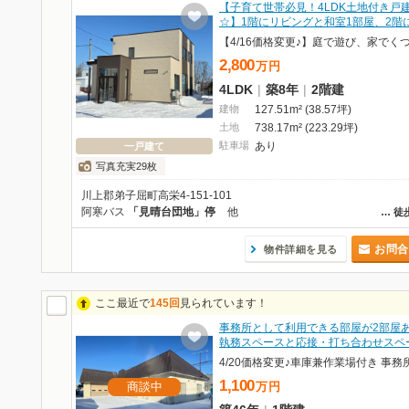
【子育て世帯必見！4LDK土地付き戸
☆】1階にリビングと和室1部屋、2階
2,800
万
円
4LDK
|
築8年
|
2階建
建物
127.51m² (38.57坪)
土地
738.17m² (223.29坪)
駐車場
あり
一戸建て
写真充実29枚
川上郡弟子屈町高栄4-151-101
阿寒バス
「見晴台団地」停
他
…
徒
お問合
物件詳細を見る
ここ最近で
145回
見られています！
事務所として利用できる部屋が2部屋
執務スペースと応接・打ち合わせスペ
1,100
商談中
万
円