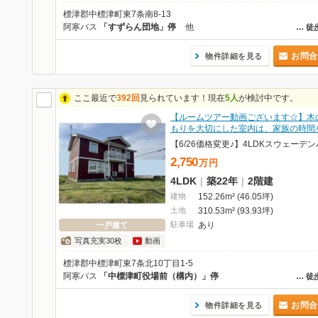
標津郡中標津町東7条南8-13
阿寒バス
「すずらん団地」停
他
…
徒
お問合
物件詳細を見る
ここ最近で
392回
見られています！現在
5人
が検討中です。
【ルームツアー動画ございます☆】木
もりを大切にした室内は、家族の時間
2,750
万
円
4LDK
|
築22年
|
2階建
建物
152.26m² (46.05坪)
土地
310.53m² (93.93坪)
駐車場
あり
一戸建て
写真充実30枚
動画
標津郡中標津町東7条北10丁目1-5
阿寒バス
「中標津町役場前（構内）」停
…
徒
お問合
物件詳細を見る