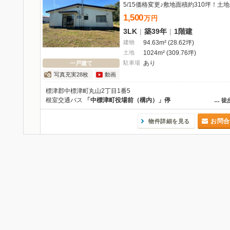
1,500
万
円
3LK
|
築39年
|
1階建
建物
94.63m² (28.62坪)
土地
1024m² (309.76坪)
駐車場
あり
一戸建て
写真充実28枚
動画
標津郡中標津町丸山2丁目1番5
根室交通バス
「中標津町役場前（構内）」停
…
徒
お問合
物件詳細を見る