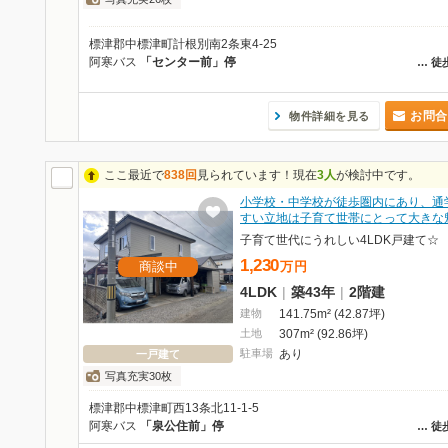
標津郡中標津町計根別南2条東4-25
阿寒バス
「センター前」停
…
徒
お問合
物件詳細を見る
ここ最近で
838回
見られています！現在
3人
が検討中です。
小学校・中学校が徒歩圏内にあり、通
すい立地は子育て世帯にとって大きな
子育て世代にうれしい4LDK戸建て☆
1,230
商談中
万
円
4LDK
|
築43年
|
2階建
建物
141.75m² (42.87坪)
土地
307m² (92.86坪)
駐車場
あり
一戸建て
写真充実30枚
標津郡中標津町西13条北11-1-5
阿寒バス
「泉公住前」停
…
徒