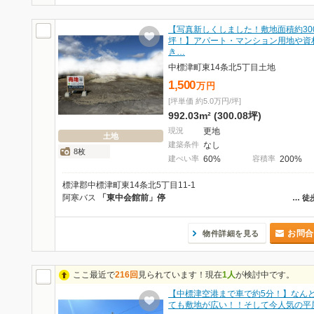
【写真新しくしました！敷地面積約30
坪！】アパート・マンション用地や資
き…
中標津町東14条北5丁目土地
1,500
万
円
[坪単価 約5.0万円/坪]
992.03m² (300.08坪)
現況
更地
土地
建築条件
なし
8枚
建ぺい率
60%
容積率
200%
標津郡中標津町東14条北5丁目11-1
阿寒バス
「東中会館前」停
…
徒
お問合
物件詳細を見る
ここ最近で
216回
見られています！現在
1人
が検討中です。
【中標津空港まで車で約5分！】なん
ても敷地が広い！！そして今人気の平