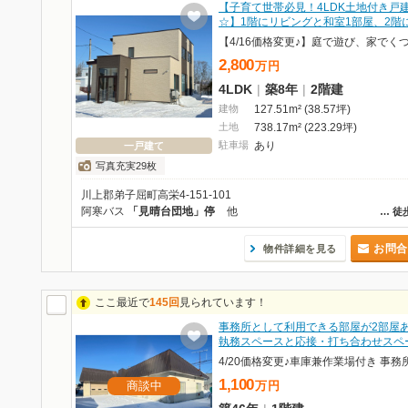
【子育て世帯必見！4LDK土地付き戸
☆】1階にリビングと和室1部屋、2階
2,800
万
円
4LDK
|
築8年
|
2階建
建物
127.51m² (38.57坪)
土地
738.17m² (223.29坪)
駐車場
あり
一戸建て
写真充実29枚
川上郡弟子屈町高栄4-151-101
阿寒バス
「見晴台団地」停
他
…
徒
お問合
物件詳細を見る
ここ最近で
145回
見られています！
事務所として利用できる部屋が2部屋
執務スペースと応接・打ち合わせスペ
1,100
商談中
万
円