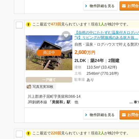
お問合
物件詳細を見る
ここ最近で
473回
見られています！現在
1人
が検討中です。
【自然の中にたたずむ温泉付きログハウ
^)/】リビングが開放感のある吹き抜…
2,600
商談中
万
円
2LDK
|
築24年
|
2階建
建物
110.5m² (33.42坪)
土地
2546m² (770.16坪)
駐車場
あり
一戸建て
写真充実30枚
川上郡弟子屈町字美留和366-14
JR釧網本線
「美留和」駅
他
…
車
お問合
物件詳細を見る
ここ最近で
220回
見られています！現在
2人
が検討中です。