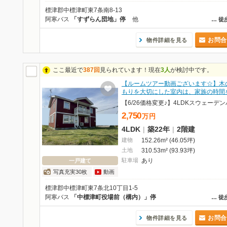
標津郡中標津町東7条南8-13
阿寒バス
「すずらん団地」停
他
…
徒
お問合
物件詳細を見る
ここ最近で
387回
見られています！現在
3人
が検討中です。
【ルームツアー動画ございます☆】木
もりを大切にした室内は、家族の時間
2,750
万
円
4LDK
|
築22年
|
2階建
建物
152.26m² (46.05坪)
土地
310.53m² (93.93坪)
駐車場
あり
一戸建て
写真充実30枚
動画
標津郡中標津町東7条北10丁目1-5
阿寒バス
「中標津町役場前（構内）」停
…
徒
お問合
物件詳細を見る