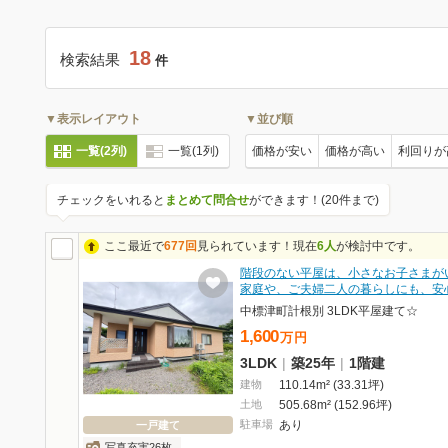
18
検索結果
件
▼表示レイアウト
▼並び順
一覧(2列)
一覧(1列)
価格が安い
価格が高い
利回りが
チェックをいれると
まとめて問合せ
ができます！(20件まで)
ここ最近で
677回
見られています！現在
6人
が検討中です。
階段のない平屋は、小さなお子さまが
家庭や、ご夫婦二人の暮らしにも、安
中標津町計根別 3LDK平屋建て☆
1,600
万
円
3LDK
|
築25年
|
1階建
建物
110.14m² (33.31坪)
土地
505.68m² (152.96坪)
駐車場
あり
一戸建て
写真充実26枚