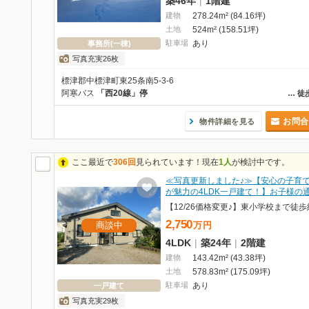
築46年
|
1階建
建物
278.24m² (84.16坪)
土地
524m² (158.51坪)
駐車場
あり
事務所(一棟)
写真充実26枚
標津郡中標津町東25条南5-3-6
阿寒バス
「西20線」停
…
徒
お問合
物件詳細を見る
ここ最近で
306回
見られています！現在
1人
が検討中です。
≪写真更新しました♪≫【安心の子育
が魅力の4LDK一戸建て！】お子様の
2,750
商談中
万
円
4LDK
|
築24年
|
2階建
建物
143.42m² (43.38坪)
土地
578.83m² (175.09坪)
駐車場
あり
一戸建て
写真充実29枚