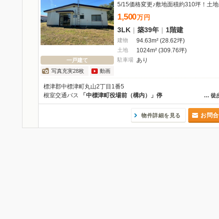
1,500
万
円
3LK
|
築39年
|
1階建
建物
94.63m² (28.62坪)
土地
1024m² (309.76坪)
駐車場
あり
一戸建て
写真充実28枚
動画
標津郡中標津町丸山2丁目1番5
根室交通バス
「中標津町役場前（構内）」停
…
徒
お問合
物件詳細を見る