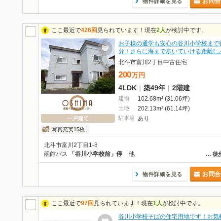
お問合
物件詳細を見る
ここ最近で
426回
見られています！現在
2人
が検討中です。
お子様の通学も安心の谷川小学校まで
分！さらに海まで歩いていける距離に
北斗市富川2丁目中古住宅
200
万
円
4LDK
|
築49年
|
2階建
建物
102.68m² (31.06坪)
土地
202.13m² (61.14坪)
駐車場
あり
一戸建て
写真充実15枚
北斗市富川2丁目1-8
函館バス
「谷川小学校前」停
他
…
徒
お問合
物件詳細を見る
ここ最近で
97回
見られています！現在
1人
が検討中です。
谷川小学校そばの住宅用地です！お気