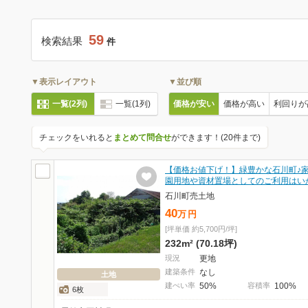
59
検索結果
件
▼表示レイアウト
▼並び順
一覧(2列)
一覧(1列)
価格が安い
価格が高い
利回りが
チェックをいれると
まとめて問合せ
ができます！(20件まで)
【価格お値下げ！】緑豊かな石川町♪
園用地や資材置場としてのご利用はい
石川町売土地
40
万
円
[坪単価 約5,700円/坪]
232m² (70.18坪)
現況
更地
建築条件
なし
土地
建ぺい率
50%
容積率
100%
6枚