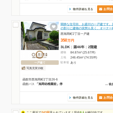
お問合
物件詳細を見る
閑静な住宅街、お庭付の一戸建です。
の割りに建物の状態も良く、オーナー
西旭岡町2丁目一戸建
350
万
円
3LDK
|
築46年
|
2階建
建物
84.87m² (25.67坪)
土地
246.45m² (74.55坪)
駐車場
あり
一戸建て
写真充実19枚
函館市西旭岡町2丁目26-6
函館バス
「旭岡幼稚園前」停
…
徒
お問合
物件詳細を見る
ここ最近で
243回
見られています！現在
6人
が検討中です。