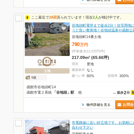
ここ最近で
28回
見られています！現在
2人
が検討中です。
谷地頭町電停まで徒歩2分！住宅用地
うど良い整形地！谷地頭温泉や函館公
谷地頭町14番土地
790
万
円
[坪単価 約12.0万円/坪]
217.09m² (65.66坪)
現況
更地
建築条件
なし
土地
建ぺい率
80%
容積率
300%
5枚
函館市谷地頭町14
2
函館市電２系統
「谷地頭」駅
他
…
徒歩
分
お問合
物件詳細を見る
市電路線に近い好立地です。お気軽に
合わせ下さい