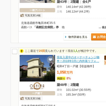
築43年
|
2階建
|
全6戸
建物
140.14m² (42.39坪)
一棟アパート
土地
146.12m² (44.2坪)
写真充実14枚
北海道函館市亀田本町35-5
函館バス
「函館記念病院」停
他
…
徒
お問合
物件詳細を見る
ここ最近で
20回
見られています！現在
1人
が検討中です。
現在入居中のオーナーチェンジ物
件！2018年3月に内外装リフォ…
昭和4丁目一戸建【収益物件】
1,050
万
円
8%
利回り
築48年
|
2階建
建物
101.02m² (30.55坪)
一戸建て
土地
165.3m² (50坪)
写真充実15枚