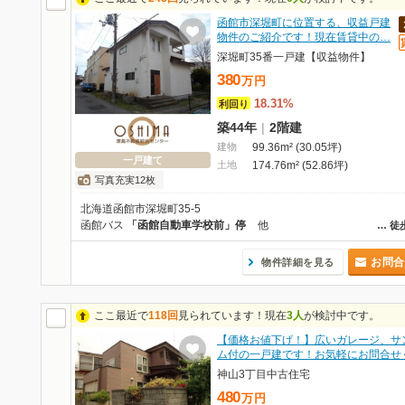
函館市深堀町に位置する、収益戸建
物件のご紹介です！現在賃貸中の…
深堀町35番一戸建【収益物件】
380
万
円
18.31%
利回り
築44年
|
2階建
建物
99.36m² (30.05坪)
一戸建て
土地
174.76m² (52.86坪)
写真充実12枚
北海道函館市深堀町35-5
函館バス
「函館自動車学校前」停
他
…
徒
お問合
物件詳細を見る
ここ最近で
118回
見られています！現在
3人
が検討中です。
【価格お値下げ！】広いガレージ、サ
ム付の一戸建です！お気軽にお問合せ
神山3丁目中古住宅
480
万
円