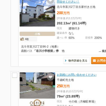
問合せください！
北斗市富川2丁目古家付き土地
200
万
円
[坪単価 約3.3万円/坪]
202.13m² (61.14坪)
現況
建物付き
建築条件
なし
土地
建ぺい率
60%
容積率
200%
4枚
北斗市富川2丁目96-2（地番）
函館バス
「谷川小学校前」停
他
…
徒
お問合
物件詳細を見る
お気軽にお問い合わせください
千歳町売土地
250
万
円
[坪単価 約10.5万円/坪]
79m² (23.89坪)
現況
その他（月極駐車場）