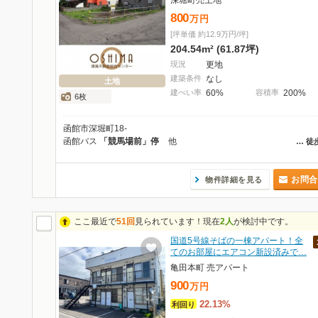
深堀町売土地
800
万
円
[坪単価 約12.9万円/坪]
204.54m² (61.87坪)
現況
更地
建築条件
なし
土地
建ぺい率
60%
容積率
200%
6枚
函館市深堀町18-
函館バス
「競馬場前」停
他
…
徒
お問合
物件詳細を見る
ここ最近で
51回
見られています！現在
2人
が検討中です。
国道5号線そばの一棟アパート！全
てのお部屋にエアコン新設済みで…
亀田本町 売アパート
900
万
円
22.13%
利回り