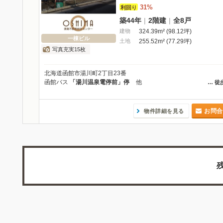
31%
利回り
築44年
|
2階建
|
全8戸
建物
324.39m² (98.12坪)
一棟ビル
土地
255.52m² (77.29坪)
写真充実15枚
北海道函館市湯川町2丁目23番
函館バス
「湯川温泉電停前」停
他
…
徒
お問合
物件詳細を見る