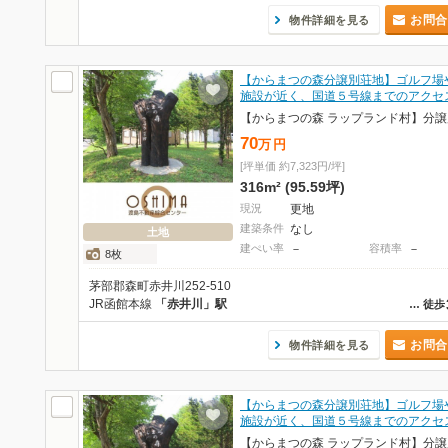
お問合
物件詳細を見る
【からまつの森分譲別荘地】ゴルフ場
施設が近く、国道５号線までのアクセ
70
万
円
[坪単価 約7,323円/坪]
316m² (95.59坪)
現況
更地
建築条件
なし
土地
建ぺい率
－
容積率
－
8枚
茅部郡森町赤井川252-510
JR函館本線
「赤井川」駅
…
徒歩
お問合
物件詳細を見る
【からまつの森分譲別荘地】ゴルフ場
施設が近く、国道５号線までのアクセ