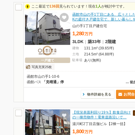
ここ最近で
136回
見られています！現在
1人
が検討中です。
函館市山の手1丁目にある、広々とした
Kの庭付き戸建住宅で、新しい暮らし
山の手1丁目戸建住宅
1,280
万
円
3LDK
|
築33年
|
2階建
建物
131.1m² (39.65坪)
土地
214.5m² (64.88坪)
駐車場
あり(無料)
一戸建て
写真充実25枚
函館市山の手1-10-6
函館バス
「見晴通」停
…
徒
お問合
物件詳細を見る
【現況表面利回り19％】飲食店向け
の一棟売物件！電車道路沿いで…
湯川町2丁目店舗ビル【2棟一括】
1,800
万
円