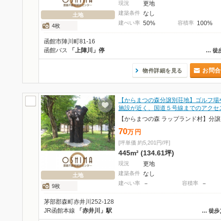
現況
更地
建築条件
なし
土地
建ぺい率
50%
容積率
100%
4枚
函館市陣川町81-16
函館バス
「上陣川」停
…
徒
お問合
物件詳細を見る
【からまつの森分譲別荘地】ゴルフ場
施設が近く、国道５号線までのアクセ
70
万
円
[坪単価 約5,201円/坪]
445m² (134.61坪)
現況
更地
建築条件
なし
土地
建ぺい率
－
容積率
－
9枚
茅部郡森町赤井川252-128
JR函館本線
「赤井川」駅
…
徒歩