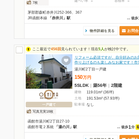
建ぺい率
－
容積率
－
7枚
茅部郡森町赤井川252-366、367
JR函館本線
「赤井川」駅
…
徒歩
お問合
物件詳細を見る
ここ最近で
456回
見られています！現在
5人
が検討中です。
リフォーム必須ですが、自分好みのお
作り上げるのも楽しみなお家です！市
湯川町2丁目一戸建
150
万
円
5SLDK
|
築56年
|
2階建
建物
119.01m² (36坪)
土地
191.53m² (57.93坪)
駐車場
なし
一戸建て
写真充実18枚
函館市湯川町2丁目27-10
1
函館市電２系統
「湯の川」駅
…
徒歩
分