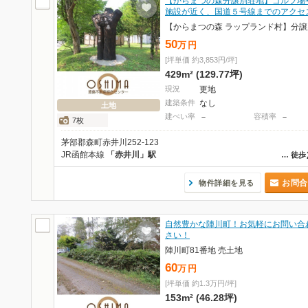
【からまつの森分譲別荘地】ゴルフ場
施設が近く、国道５号線までのアクセ
50
万
円
[坪単価 約3,853円/坪]
429m² (129.77坪)
現況
更地
建築条件
なし
土地
建ぺい率
－
容積率
－
7枚
茅部郡森町赤井川252-123
JR函館本線
「赤井川」駅
…
徒歩
お問合
物件詳細を見る
自然豊かな陣川町！お気軽にお問い合
さい！
陣川町81番地 売土地
60
万
円
[坪単価 約1.3万円/坪]
153m² (46.28坪)