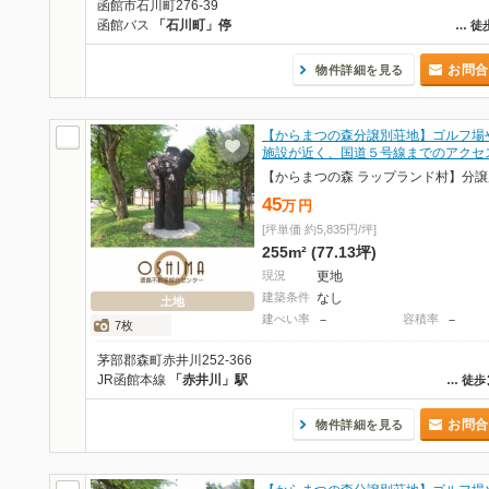
函館市石川町276-39
函館バス
「石川町」停
…
徒
お問合
物件詳細を見る
【からまつの森分譲別荘地】ゴルフ場
施設が近く、国道５号線までのアクセ
45
万
円
[坪単価 約5,835円/坪]
255m² (77.13坪)
現況
更地
建築条件
なし
土地
建ぺい率
－
容積率
－
7枚
茅部郡森町赤井川252-366
JR函館本線
「赤井川」駅
…
徒歩
お問合
物件詳細を見る