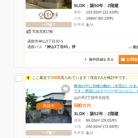
5LDK
|
築50年
|
2階建
建物
103.92m² (31.43坪)
土地
199m² (60.19坪)
駐車場
あり
一戸建て
写真充実17枚
函館市神山3丁目30-5
函館バス
「神山3丁目65」停
…
徒
お問合
物件詳細を見る
ここ最近で
340回
見られています！現在
2人
が検討中です。
敷地の中に別棟の離れ（未登記）があ
です！周辺にはスーパーやコンビニ、
山の手2丁目中古住宅
580
商談中
万
円
3LDK
|
築52年
|
2階建
建物
96.05m² (29.05坪)
土地
240.82m² (72.84坪)
駐車場
あり
一戸建て