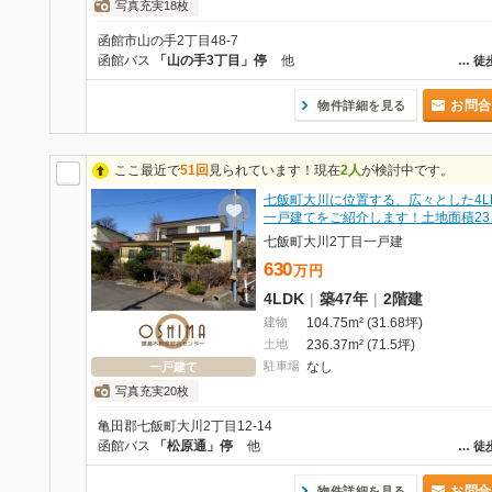
写真充実18枚
函館市山の手2丁目48-7
函館バス
「山の手3丁目」停
他
…
徒
お問合
物件詳細を見る
ここ最近で
51回
見られています！現在
2人
が検討中です。
七飯町大川に位置する、広々とした4L
一戸建てをご紹介します！土地面積23
七飯町大川2丁目一戸建
630
万
円
4LDK
|
築47年
|
2階建
建物
104.75m² (31.68坪)
土地
236.37m² (71.5坪)
駐車場
なし
一戸建て
写真充実20枚
亀田郡七飯町大川2丁目12-14
函館バス
「松原通」停
他
…
徒
お問合
物件詳細を見る