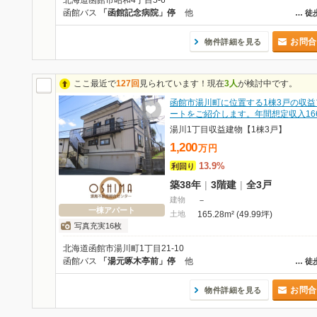
北海道函館市昭和4丁目5-6
函館バス
「函館記念病院」停
他
…
徒
お問合
物件詳細を見る
ここ最近で
127回
見られています！現在
3人
が検討中です。
函館市湯川町に位置する1棟3戸の収益
ートをご紹介します。年間想定収入16
湯川1丁目収益建物【1棟3戸】
1,200
万
円
13.9%
利回り
築38年
|
3階建
|
全3戸
建物
－
一棟アパート
土地
165.28m² (49.99坪)
写真充実16枚
北海道函館市湯川町1丁目21-10
函館バス
「湯元啄木亭前」停
他
…
徒
お問合
物件詳細を見る