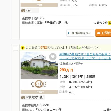
建築条件
なし
土地
建ぺい率
80%
容積率
400%
4枚
函館市千歳町23-
2
函館市電２系統
「千歳町」駅
他
…
徒歩
分
お問合
物件詳細を見る
ここ最近で
67回
見られています！現在
1人
が検討中です。
約90坪の角地です！自分好みのお家に
ォームしてみてはいかがでしょうか♪
銭亀町土地付建物
280
万
円
4LDK
|
築47年
|
2階建
建物
82.8m² (25.04坪)
土地
302.5m² (91.5坪)
駐車場
あり
一戸建て
写真充実21枚
函館市銭亀町300-31
函館バス
「シンフォニー」停
…
徒