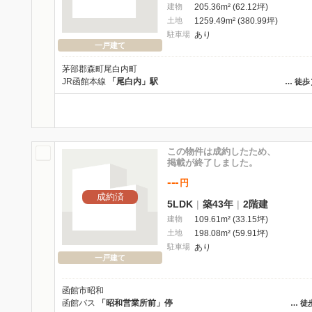
建物
205.36m² (62.12坪)
土地
1259.49m² (380.99坪)
駐車場
あり
一戸建て
茅部郡森町尾白内町
JR函館本線
「尾白内」駅
…
徒歩
この物件は成約したため、
掲載が終了しました。
---
円
成約済
5LDK
|
築43年
|
2階建
建物
109.61m² (33.15坪)
土地
198.08m² (59.91坪)
駐車場
あり
一戸建て
函館市昭和
函館バス
「昭和営業所前」停
…
徒