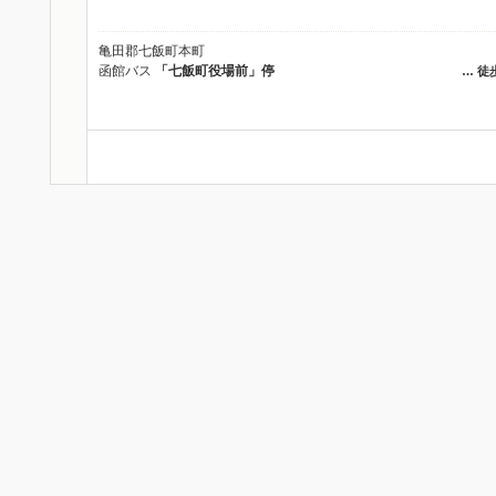
亀田郡七飯町本町
函館バス
「七飯町役場前」停
…
徒