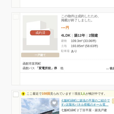
この物件は成約したため、
掲載が終了しました。
---
円
成約済
4LDK
|
築12年
|
2階建
建物
109.3m² (33.06坪)
土地
193.85m² (58.63坪)
駐車場
あり
一戸建て
函館市富岡町
函館バス
「変電所前」停
他
…
徒
ここ最近で
108回
見られています！現在
1人
が検討中です。
七飯町緑町に築浅の平屋のご紹介で
す♪太陽光パネル搭載のオール電…
七飯町緑町２丁目平屋・築浅戸建