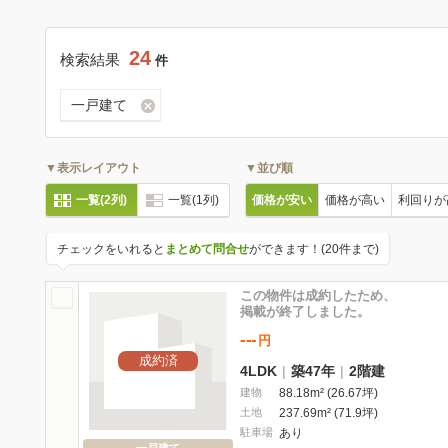
24
検索結果
件
一戸建て
▼表示レイアウト
▼並び順
一覧(2列)
一覧(1列)
価格が安い
価格が高い
利回りが
チェックをいれると
まとめて問合せ
ができます！(20件まで)
この物件は成約したため、
掲載が終了しました。
---
円
成約済
4LDK
|
築47年
|
2階建
建物
88.18m² (26.67坪)
土地
237.69m² (71.9坪)
駐車場
あり