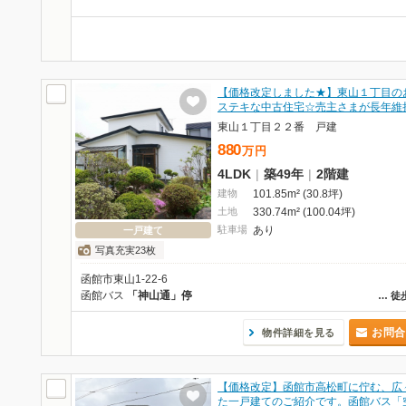
【価格改定しました★】東山１丁目の
ステキな中古住宅☆売主さまが長年維
東山１丁目２２番 戸建
880
万
円
4LDK
|
築49年
|
2階建
建物
101.85m² (30.8坪)
土地
330.74m² (100.04坪)
駐車場
あり
一戸建て
写真充実23枚
函館市東山1-22-6
函館バス
「神山通」停
…
徒
お問合
物件詳細を見る
【価格改定】函館市高松町に佇む、広
た一戸建てのご紹介です。函館バス「