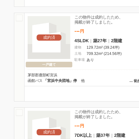
この物件は成約したため、
掲載が終了しました。
---
円
成約済
4SLDK
|
築27年
|
2階建
建物
129.72m² (39.24坪)
土地
709.32m² (214.56坪)
駐車場
あり
一戸建て
茅部郡鹿部町宮浜
函館バス
「宮浜中央団地」停
他
…
徒
この物件は成約したため、
掲載が終了しました。
---
円
成約済
7DK以上
|
築37年
|
2階建