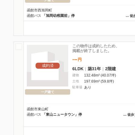
一戸建て
函館市西旭岡町
函館バス
「旭岡幼稚園前」停
…
徒
この物件は成約したため、
掲載が終了しました。
---
円
成約済
6LDK
|
築31年
|
2階建
建物
132.48m² (40.07坪)
土地
197.69m² (59.8坪)
駐車場
あり
一戸建て
函館市東山町
函館バス
「東山ニュータウン」停
…
徒歩