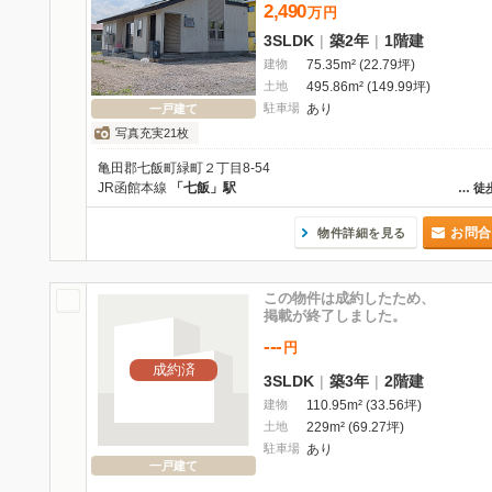
2,490
万
円
3SLDK
|
築2年
|
1階建
建物
75.35m² (22.79坪)
土地
495.86m² (149.99坪)
駐車場
あり
一戸建て
写真充実21枚
亀田郡七飯町緑町２丁目8-54
JR函館本線
「七飯」駅
…
徒
お問合
物件詳細を見る
この物件は成約したため、
掲載が終了しました。
---
円
成約済
3SLDK
|
築3年
|
2階建
建物
110.95m² (33.56坪)
土地
229m² (69.27坪)
駐車場
あり
一戸建て