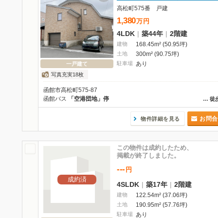
高松町575番 戸建
1,380
万
円
4LDK
|
築44年
|
2階建
建物
168.45m² (50.95坪)
土地
300m² (90.75坪)
駐車場
あり
一戸建て
写真充実18枚
函館市高松町575-87
函館バス
「空港団地」停
…
徒
お問合
物件詳細を見る
この物件は成約したため、
掲載が終了しました。
---
円
成約済
4SLDK
|
築17年
|
2階建
建物
122.54m² (37.06坪)
土地
190.95m² (57.76坪)
駐車場
あり