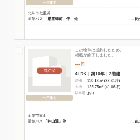
一戸建て
北斗市七重浜
函館バス
「慰霊碑前」停
他
…
徒
この物件は成約したため、
掲載が終了しました。
---
円
成約済
4LDK
|
築10年
|
2階建
建物
110.13m² (33.31坪)
土地
135.75m² (41.06坪)
駐車場
あり
一戸建て
函館市東山
函館バス
「神山通」停
…
徒