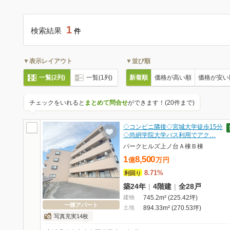
1
検索結果
件
▼表示レイアウト
▼並び順
一覧(2列)
一覧(1列)
新着順
価格が高い順
価格が安い
チェックをいれると
まとめて問合せ
ができます！(20件まで)
◇コンビニ隣接◇宮城大学徒歩15分
◇尚絅学院大学バス利用でアク…
パークヒルズ上ノ台Ａ棟Ｂ棟
1
8,500
億
万
円
8.71%
利回り
築24年
|
4階建
|
全28戸
建物
745.2m² (225.42坪)
一棟アパート
土地
894.33m² (270.53坪)
写真充実14枚