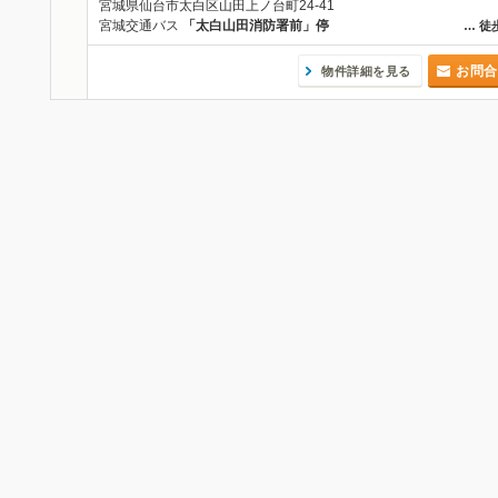
宮城県仙台市太白区山田上ノ台町24-41
宮城交通バス
「太白山田消防署前」停
…
徒
お問合
物件詳細を見る