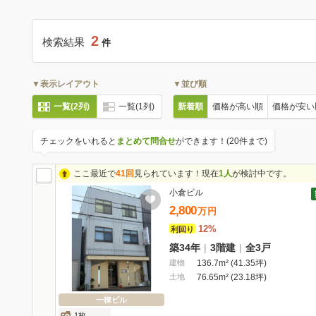
2
検索結果
件
▼表示レイアウト
▼並び順
一覧(2列)
一覧(1列)
新着順
価格が高い順
価格が安い
チェックをいれると
まとめて問合せ
ができます！(20件まで)
ここ最近で
41回
見られています！現在
1人
が検討中です。
小倉ビル
2,800
万
円
12%
利回り
築34年
|
3階建
|
全3戸
建物
136.7m² (41.35坪)
土地
76.65m² (23.18坪)
一棟ビル
1枚