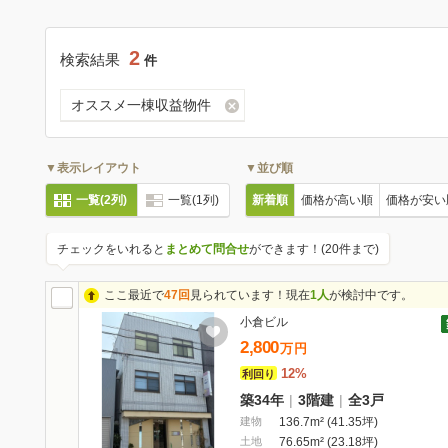
2
検索結果
件
オススメ一棟収益物件
▼表示レイアウト
▼並び順
一覧(2列)
一覧(1列)
新着順
価格が高い順
価格が安い
チェックをいれると
まとめて問合せ
ができます！(20件まで)
ここ最近で
47回
見られています！現在
1人
が検討中です。
小倉ビル
2,800
万
円
12%
利回り
築34年
|
3階建
|
全3戸
建物
136.7m² (41.35坪)
土地
76.65m² (23.18坪)