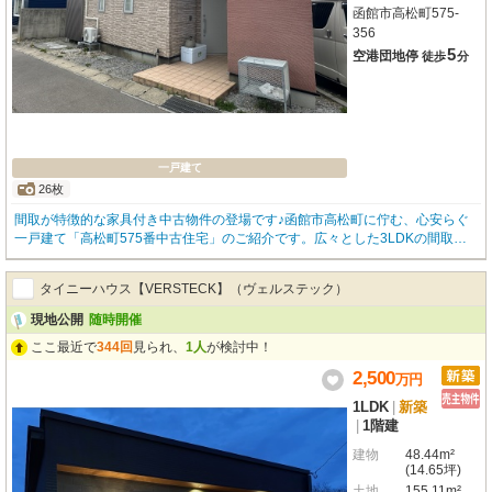
函館市高松町575-
356
5
空港団地停
徒歩
分
一戸建て
26枚
間取が特徴的な家具付き中古物件の登場です♪函館市高松町に佇む、心安らぐ
一戸建て「高松町575番中古住宅」のご紹介です。広々とした3LDKの間取り
は、ご家族皆様でのびのびと過ごせる平屋の住まい。14帖のLDKは南東向きで
陽当たりも良く、明るいリビングで団らんのひとときをお過ごしいただけま
タイニーハウス【VERSTECK】（ヴェルステック）
す。お料理好きには嬉しいシステムキッチンはコンロ3口以上で、毎日のお料
理がもっと楽しくなりそうですね。エアコンや灯油暖房、灯油ボイラーも完備
現地公開
随時開催
しており、北海道の四季を通じて快適にお過ごしいただけます。お庭にはウッ
ここ最近で
344回
見られ、
1人
が検討中！
ドデッキ・テラスがあり、晴れた日には外で過ごすのも気持ちよさそうです。
駐車場も完備しているので、お車をお持ちの方も安心。コンビニまで徒歩6分
2,500
万
円
とちょっとしたお買い物にも便利で、お子様の通学に安心な小学校も徒歩20分
圏内です。現在空き家のため、ご内覧後すぐに新生活をスタートできます。ぜ
1LDK
|
新築
ひ一度、この温かい住まいをご体験ください。
|
1階建
建物
48.44m²
(14.65坪)
土地
155.11m²