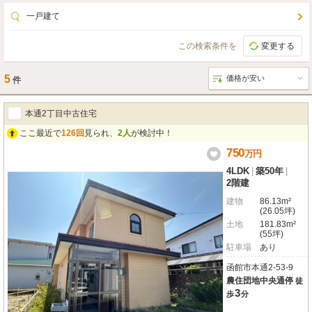
一戸建て
この検索条件を
変更する
5
件
本通2丁目中古住宅
ここ最近で
126回
見られ、
2人
が検討中！
750
万
円
4LDK
|
築50年
|
2階建
建物
86.13m²
(26.05坪)
土地
181.83m²
(55坪)
駐車場
あり
函館市本通2-53-9
農住団地中央通停
徒
3
歩
分