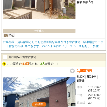
8
森駅
徒歩
分
一戸建て
26枚
仕事部屋・趣味部屋としても使用可能な事務所付き中古住宅！駐車場はカーポ
ート付きで3台駐車できます。2階には14帖のフリースペースもあり、多種多
様な用途として活用でき、夢が膨らみますね♪詳しくはミニミニFC函館店【01
38-87-1023】までお気軽にお問い合わせください！
高松町575番中古住宅
ここ最近で
413回
見られ、
2人
が検討中！
1,600
万
円
3LDK
|
築21年
|
1階建
建物
102.99m²
(31.15坪)
土地
278.42m²
(84.22坪)
駐車場
あり
商談中