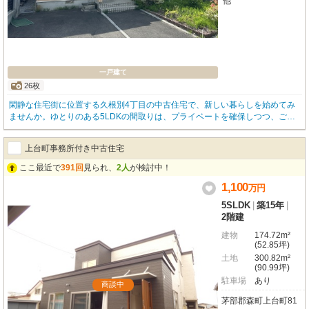
他
一戸建て
26枚
閑静な住宅街に位置する久根別4丁目の中古住宅で、新しい暮らしを始めてみ
ませんか。ゆとりのある5LDKの間取りは、プライベートを確保しつつ、ご家
族皆様がゆったりと過ごせる空間です。収納も豊富に備わっており、お部屋を
いつもすっきりと保てるのが嬉しいポイント！！徒歩3分のコンビニをはじ
上台町事務所付き中古住宅
め、スーパーや小学校も徒歩圏内に揃い、お買い物やお子様の通学にも便利な
立地の物件です。
ここ最近で
391回
見られ、
2人
が検討中！
1,100
万
円
5SLDK
|
築15年
|
2階建
建物
174.72m²
(52.85坪)
土地
300.82m²
(90.99坪)
駐車場
あり
商談中
茅部郡森町上台町81