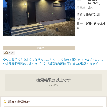
(46.92坪)
駐車場
あり
函館市日吉町2-18-
38
4
日吉中央通り停
徒歩
分
一戸建て
29枚
やっと見学できるようになりました！《１人でも持ち家》をコンセプトにいよ
いよ建売販売開始します♪( ´∀｀ )♪『道南地域初出店』当社が提案するタイニー
ハウス【VRUSTECK（ヴェルステック）シリーズ】お客様のニーズに合わせ
た小さなお家。お一人で住むも良し・ご夫婦やカップルお二人で住むも良し・
ネイルやエステの店舗として・コンパクトな事務所兼住まいとして・別荘やセ
カンドハウス、時には仲間で秘密基地なんてのもいかがでしょうか？多様性に
検索結果は以上です
富んだお客様のニーズにお応えできる住宅です。狭い土地でも建築可能ですの
（全
5
件）
で是非ご相談ください。当サイトに掲載中の【見学用（未販売）】で実際に見
学できる物件もご用意しておりますので是非お問い合わせください【０１３８
－８７－１０２３】タイニーハウスについてはこちらまで https://styles1023.
com
現在の検索条件