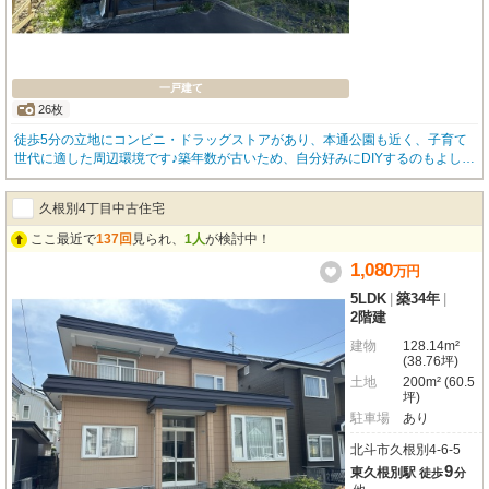
一戸建て
26枚
徒歩5分の立地にコンビニ・ドラッグストアがあり、本通公園も近く、子育て
世代に適した周辺環境です♪築年数が古いため、自分好みにDIYするのもよし、
新たに建築するのもよし！物置きは趣味小屋としての活用もできる広さを兼ね
備えているので、ぜひ、自分好みの住環境に変貌させてみてはいかがでしょう
久根別4丁目中古住宅
か。
ここ最近で
137回
見られ、
1人
が検討中！
1,080
万
円
5LDK
|
築34年
|
2階建
建物
128.14m²
(38.76坪)
土地
200m² (60.5
坪)
駐車場
あり
北斗市久根別4-6-5
9
東久根別駅
徒歩
分