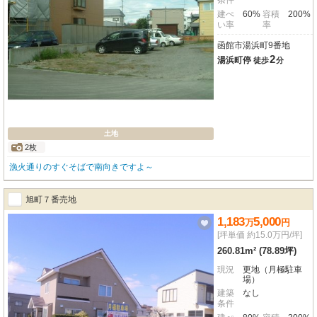
条件
建ぺ
60%
容積
200%
い率
率
函館市湯浜町9番地
2
湯浜町停
徒歩
分
土地
2枚
漁火通りのすぐそばで南向きですよ～
旭町７番売地
1,183
5,000
万
円
[坪単価 約15.0万円/坪]
260.81m² (78.89坪)
現況
更地（月極駐車
場）
建築
なし
条件