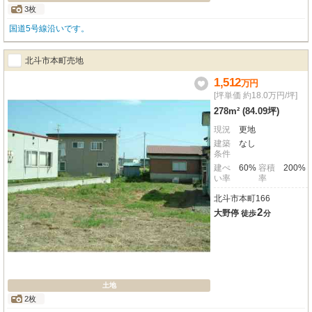
3枚
国道5号線沿いです。
北斗市本町売地
1,512
万
円
[坪単価 約18.0万円/坪]
278m² (84.09坪)
現況
更地
建築
なし
条件
建ぺ
60%
容積
200%
い率
率
北斗市本町166
2
大野停
徒歩
分
土地
2枚