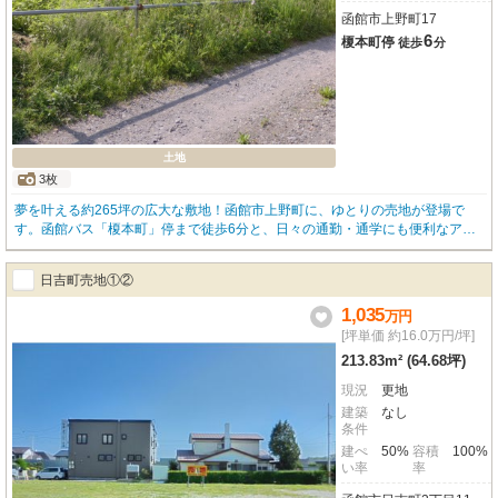
函館市上野町17
6
榎本町停
徒歩
分
土地
3枚
夢を叶える約265坪の広大な敷地！函館市上野町に、ゆとりの売地が登場で
す。函館バス「榎本町」停まで徒歩6分と、日々の通勤・通学にも便利なアク
セス。高台に位置するこの土地は、開放感ある暮らしを育む舞台となるでしょ
う。閑静な第1種低層住居専用地域で、穏やかな住環境が魅力です。すでに更
日吉町売地①②
地ですので、思い描いた理想のマイホームや、広大なガーデンスペースなど、
お客様の計画をすぐにスタートできます。徒歩7分にはスーパー「生鮮げんき
1,035
万
円
市場榎本店」があり、日常の買い物もスムーズ。郵便局まで徒歩10分、コンビ
[坪単価 約16.0万円/坪]
ニやドラッグストアも徒歩圏内に揃い、生活利便施設が充実しています。お子
213.83m² (64.68坪)
様も安心して通える小中学校が近くにあるのも嬉しいポイントです。プロパン
ガス、上下水道、電気といったライフラインも整備済み。広々とした空間で、
現況
更地
豊かな田舎暮らしを実現したい方にも適しています。この機会に、現地でこの
建築
なし
土地の可能性をぜひ体感してください。お問い合わせをお待ちしております。
条件
建ぺ
50%
容積
100%
い率
率