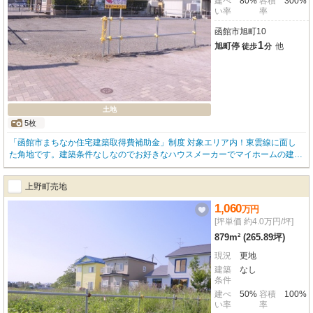
建ぺ
80%
容積
300%
い率
率
函館市旭町10
1
旭町停
他
徒歩
分
土地
5枚
「函館市まちなか住宅建築取得費補助金」制度 対象エリア内！東雲線に面し
た角地です。建築条件なしなのでお好きなハウスメーカーでマイホームの建築
や、現在月極駐車場・満車で稼働中なのでこのまま収益物件として利用もいい
ですね(^o^)
上野町売地
1,060
万
円
[坪単価 約4.0万円/坪]
879m² (265.89坪)
現況
更地
建築
なし
条件
建ぺ
50%
容積
100%
い率
率