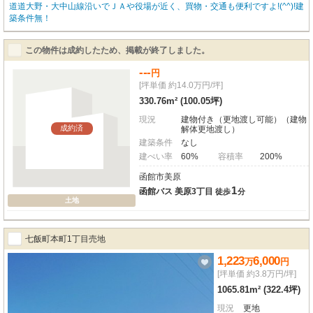
道道大野・大中山線沿いでＪＡや役場が近く、買物・交通も便利ですよ!(^^)!建
築条件無！
この物件は成約したため、掲載が終了しました。
---
円
[坪単価 約14.0万円/坪]
330.76m² (100.05坪)
現況
建物付き（更地渡し可能）（建物
成約済
解体更地渡し）
建築条件
なし
建ぺい率
60%
容積率
200%
函館市美原
1
函館バス 美原3丁目
徒歩
分
土地
七飯町本町1丁目売地
1,223
6,000
万
円
[坪単価 約3.8万円/坪]
1065.81m² (322.4坪)
現況
更地