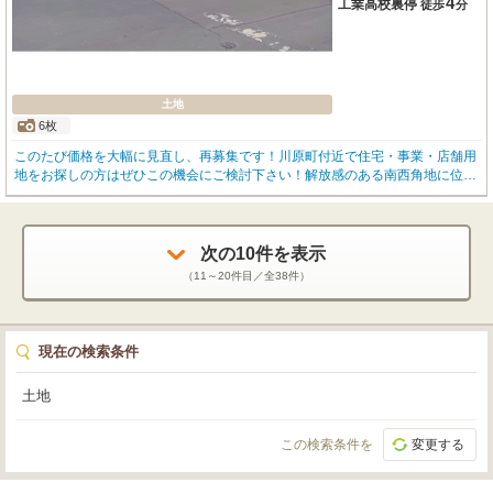
4
工業高校裏停
徒歩
分
土地
6枚
このたび価格を大幅に見直し、再募集です！川原町付近で住宅・事業・店舗用
地をお探しの方はぜひこの機会にご検討下さい！解放感のある南西角地に位置
し、広い20ｍ道路に面した明るい立地です。現在は月極駐車場として利用して
おり、すぐに活用可能。工業高校も近く、さまざまな用途に対応できる使い勝
手の良い土地です。
次の
10
件を表示
（
11～20
件目／全
38
件）
現在の検索条件
土地
この検索条件を
変更する