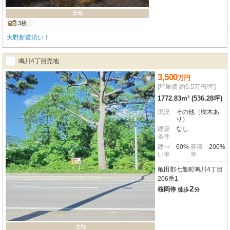
土地
3枚
大野新道沿い！
鳴川4丁目売地
3,500
万
円
[坪単価 約6.5万円/坪]
1772.83m² (536.28坪)
現況
その他（樹木あ
り）
建築
なし
条件
建ぺ
60%
容積
200%
い率
率
亀田郡七飯町鳴川4丁目
206番1
2
桜岡停
徒歩
分
土地