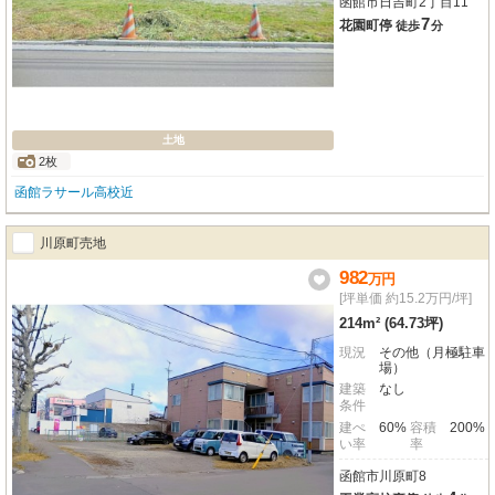
函館市日吉町2丁目11
7
花園町停
徒歩
分
土地
2枚
函館ラサール高校近
川原町売地
982
万
円
[坪単価 約15.2万円/坪]
214m² (64.73坪)
現況
その他（月極駐車
場）
建築
なし
条件
建ぺ
60%
容積
200%
い率
率
函館市川原町8