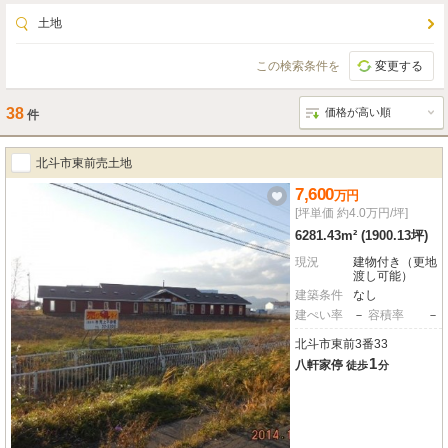
土地
この検索条件を
変更する
38
件
北斗市東前売土地
7,600
万
円
[坪単価 約4.0万円/坪]
6281.43m² (1900.13坪)
現況
建物付き（更地
渡し可能）
建築条件
なし
建ぺい率
－
容積率
－
北斗市東前3番33
1
八軒家停
徒歩
分