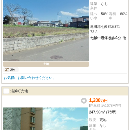
建築
なし
条件
建ぺ
50%
容積
80%
い率
率
亀田郡七飯町本町1-
73-8
4
七飯中通停
他
徒歩
分
土地
2枚
お気軽にお問い合わせください。
湯浜町売地
1,200
万
円
[坪単価 約16万円/坪]
247.96m² (75坪)
現況
更地
建築
なし