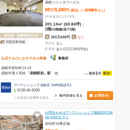
函館ツインタワービル
66
9,240
万
円
[税込]
(＋管理費等
なし
)
[坪単価 約1.1万円/坪]
201.14m² (60.84坪)
|
2階
/
10階建
(地下2階)
貸店舗・貸事務所(区分)
365万400円
なし
敷
礼
写真充実30枚
保証金
なし
駐車場
あり(2万2,000円/台)
出店するのにおすすめの業種
事務所
函館市若松町14-10
2
函館市電２系統
「函館駅前」駅
他
駅近!
…
徒歩
分
アパマンショップ 函館店【WEB面談可】
0138-46-9300
お問合せ
物件詳細を見る
この会社の全物件を見る
お問合わせはアパマンショップ函館店0138-
46-9300まで☆
若松町26番店舗