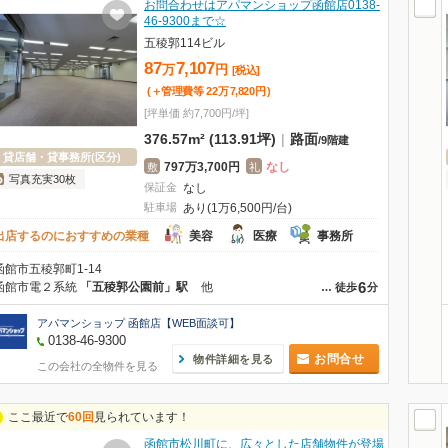
お問合わせはアパマンショップ函館店0138-
46-9300まで☆
五稜郭114ビル
87
7,107
万
円
[税込]
(＋管理費等
22
万
7,820
円
)
[坪単価 約7,700円/坪]
376.57m² (113.91坪)
|
路面
/
9階建
貸店舗・貸事務所(区分)
797万3,700円
なし
敷
礼
写真充実30枚
保証金
なし
駐車場
あり(1万6,500円/台)
出店するのにおすすめの業種
美容
医療
事務所
函館市五稜郭町1-14
6
函館市電２系統
「五稜郭公園前」駅
他
…
徒歩
分
アパマンショップ 函館店【WEB面談可】
0138-46-9300
お問合せ
物件詳細を見る
この会社の全物件を見る
ここ最近で
60回
見られています！
函館市松川町に、広々とした店舗物件が登場