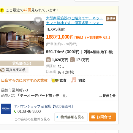
ここ最近で
42回
見られています！
大型商業施設のご紹介です。ネット
カフェ跡地です。個室多数・シャ…
TEXAS函館
188
1,000
万
円
[税込]
(＋管理費等
なし
)
[坪単価 約6,270円/坪]
991.74m² (300坪)
|
2階
/
6階建
(地下1階)
1,026万円
171万円
敷
礼
貸店舗(区分)
保証金
なし
写真充実30枚
駐車場
あり(無料)
出店するのにおすすめの業種
飲食
娯楽
函館市梁川町9-3
1
函館バス
「テーオーデパート前」停
他
…
徒歩
分
アパマンショップ 函館店【WEB面談可】
0138-46-9300
お問合せ
物件詳細を見る
この会社の全物件を見る