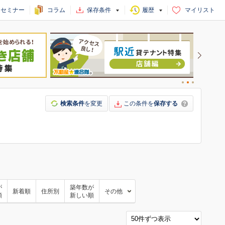
セミナー
コラム
保存条件
履歴
マイリスト
検索条件
を変更
この条件を
保存する
が
築年数が
新着順
住所別
その他
順
新しい順