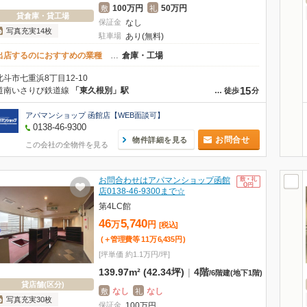
100万円
50万円
敷
礼
貸倉庫・貸工場
保証金
なし
写真充実14枚
駐車場
あり(無料)
出店するのにおすすめの業種
…
倉庫・工場
北斗市七重浜8丁目12-10
15
道南いさりび鉄道線
「東久根別」駅
…
徒歩
分
アパマンショップ 函館店【WEB面談可】
0138-46-9300
お問合せ
物件詳細を見る
この会社の全物件を見る
お問合わせはアパマンショップ函館
店0138-46-9300まで☆
第4LC館
46
5,740
万
円
[税込]
(＋管理費等
11
万
6,435
円
)
[坪単価 約1.1万円/坪]
139.97m² (42.34坪)
|
4階
/
6階建
(地下1階)
貸店舗(区分)
なし
なし
敷
礼
写真充実30枚
保証金
100
万
円