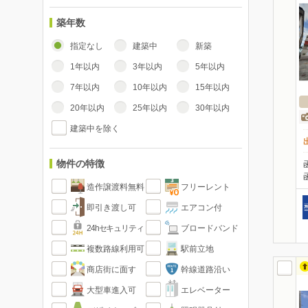
築年数
指定なし
建築中
新築
1年以内
3年以内
5年以内
7年以内
10年以内
15年以内
20年以内
25年以内
30年以内
建築中を除く
物件の特徴
造作譲渡料無料
フリーレント
即引き渡し可
エアコン付
24hセキュリティ
ブロードバンド
複数路線利用可
駅前立地
商店街に面す
幹線道路沿い
大型車進入可
エレベーター