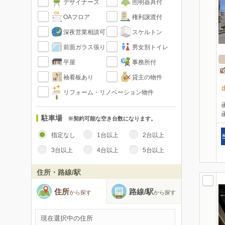
デザイナーズ
照明器具付
OAフロア
権利譲渡付
深夜営業相談可
スケルトン
前面ガラス張り
男女別トイレ
平屋
事務所付
袖看板あり
貸主の物件
リフォーム・リノベーション物件
駐車場
※契約可能な空き台数になります。
指定なし
1台以上
2台以上
3台以上
4台以上
5台以上
住所・路線/駅
住所
路線/駅
から探す
から探す
現在選択中の住所