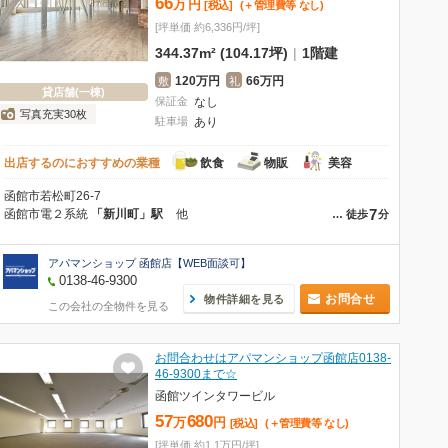
66
万
円
[税込]
(＋管理費等
なし
)
[坪単価 約6,336円/坪]
344.37m² (104.17坪)
|
1階建
120万円
66万円
敷
礼
貸店舗(一棟)
保証金
なし
写真充実30枚
駐車場
あり
出店するのにおすすめの業種
飲食
物販
美容
函館市若松町26-7
7
函館市電２系統
「新川町」駅
他
…
徒歩
分
アパマンショップ 函館店【WEB面談可】
0138-46-9300
お問合せ
物件詳細を見る
この会社の全物件を見る
お問合わせはアパマンショップ函館店0138-
46-9300まで☆
函館ツインタワービル
57
680
万
円
[税込]
(＋管理費等
なし
)
[坪単価 約1.1万円/坪]