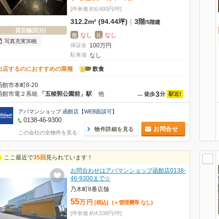
[坪単価 約6,600円/坪]
312.2m² (94.44坪)
|
3階
/
5階建
貸店舗(区分)
なし
なし
敷
礼
写真充実30枚
保証金
100
万
円
駐車場
なし
出店するのにおすすめの業種
飲食
函館市本町8-20
3
函館市電２系統
「五稜郭公園前」駅
他
駅近!
…
徒歩
分
アパマンショップ 函館店【WEB面談可】
0138-46-9300
お問合せ
物件詳細を見る
この会社の全物件を見る
ここ最近で
35回
見られています！
お問合わせはアパマンショップ函館店0138-
46-9300まで☆
乃木町8番店舗
55
万
円
[税込]
(＋管理費等
なし
)
[坪単価 約4,538円/坪]