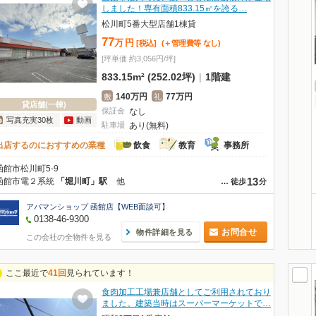
しました！専有面積833.15㎡を誇る…
松川町5番大型店舗1棟貸
77
万
円
[税込]
(＋管理費等
なし
)
[坪単価 約3,056円/坪]
833.15m² (252.02坪)
|
1階建
140万円
77万円
敷
礼
貸店舗(一棟)
保証金
なし
写真充実30枚
動画
駐車場
あり(無料)
出店するのにおすすめの業種
飲食
教育
事務所
函館市松川町5-9
13
函館市電２系統
「堀川町」駅
他
…
徒歩
分
アパマンショップ 函館店【WEB面談可】
0138-46-9300
お問合せ
物件詳細を見る
この会社の全物件を見る
ここ最近で
41回
見られています！
食肉加工工場兼店舗としてご利用されており
ました。建築当時はスーパーマーケットで…