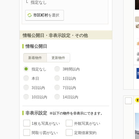
指定なし
市区町村
を選択
情報公開日・非表示設定・その他
情報公開日
新着物件
更新物件
指定なし
3時間以内
本日
1日以内
3日以内
7日以内
10日以内
14日以内
非表示設定
※以下の物件を非表示にできます。
1枚も写真がない
外観写真がない
間取り図がない
定期借家契約