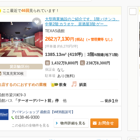
ここ最近で
46回
見られています！
大型商業施設のご紹介です。1階:パチンコ、
中華2階:カラオケ、居酒屋3階:ゲー…
TEXAS函館
262
7,130
万
円
[税込]
(＋管理費等
なし
)
[坪単価 約6,270円/坪]
1385.13m² (419坪)
|
3階
/
6階建
(地下1階)
1,432万9,800円
238万8,300円
敷
礼
貸店舗(区分)
保証金
なし
写真充実30枚
駐車場
あり(無料)
出店するのにおすすめの業種
飲食
娯楽
函館市梁川町9-3
1
函館バス
「テーオーデパート前」停
他
…
徒歩
分
アパマンショップ 函館店【WEB面談可】
0138-46-9300
お問合せ
物件詳細を見る
この会社の全物件を見る