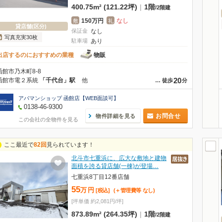
400.75m² (121.22坪)
|
1階
/
2階建
150万円
なし
敷
礼
貸店舗(区分)
保証金
なし
写真充実30枚
駐車場
あり
出店するのにおすすめの業種
物販
函館市乃木町8-8
20
函館市電２系統
「千代台」駅
他
…
徒歩
分
アパマンショップ 函館店【WEB面談可】
0138-46-9300
お問合せ
物件詳細を見る
この会社の全物件を見る
ここ最近で
82回
見られています！
北斗市七重浜に、広大な敷地と建物
面積を誇る貸店舗(一棟)が登場…
七重浜8丁目12番店舗
55
万
円
[税込]
(＋管理費等
なし
)
[坪単価 約2,081円/坪]
873.89m² (264.35坪)
|
1階
/
2階建