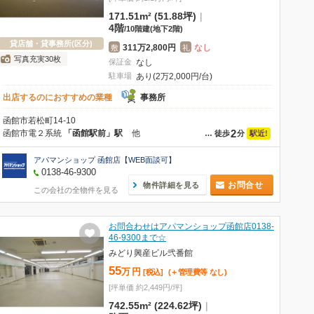
171.51m² (51.88坪)
|
4階
/
10階建
(地下2階)
貸店舗・貸事務所(区分)
311万2,800円
なし
敷
礼
写真充実30枚
保証金
なし
駐車場
あり(2万2,000円/台)
出店するのにおすすめの業種
事務所
函館市若松町14-10
2
函館市電２系統
「函館駅前」駅
他
駅近!
…
徒歩
分
アパマンショップ 函館店【WEB面談可】
0138-46-9300
お問合せ
物件詳細を見る
この会社の全物件を見る
お問合わせはアパマンショップ函館店0138-
46-9300まで☆
みどり興産ビル弐番館
55
万
円
[税込]
(＋管理費等
なし
)
[坪単価 約2,449円/坪]
742.55m² (224.62坪)
|