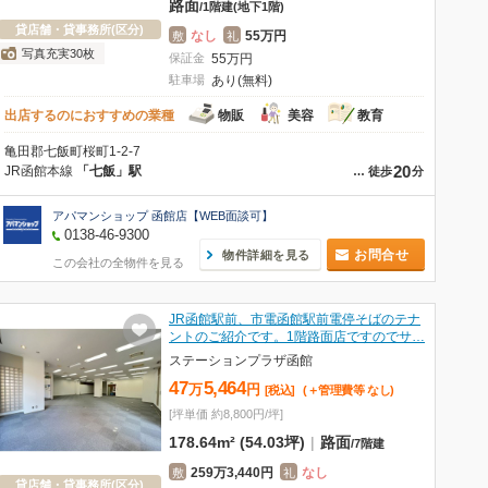
路面
/
1階建
(地下1階)
貸店舗・貸事務所(区分)
なし
55万円
敷
礼
写真充実30枚
保証金
55
万
円
駐車場
あり(無料)
出店するのにおすすめの業種
物販
美容
教育
亀田郡七飯町桜町1-2-7
20
JR函館本線
「七飯」駅
…
徒歩
分
アパマンショップ 函館店【WEB面談可】
0138-46-9300
お問合せ
物件詳細を見る
この会社の全物件を見る
JR函館駅前、市電函館駅前電停そばのテナ
ントのご紹介です。1階路面店ですのでサ…
ステーションプラザ函館
47
5,464
万
円
[税込]
(＋管理費等
なし
)
[坪単価 約8,800円/坪]
178.64m² (54.03坪)
|
路面
/
7階建
259万3,440円
なし
敷
礼
貸店舗・貸事務所(区分)