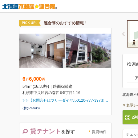
検索
「
北海道不
▼表示レ
2
貸テナント
を探す
賃貸物件
チェッ