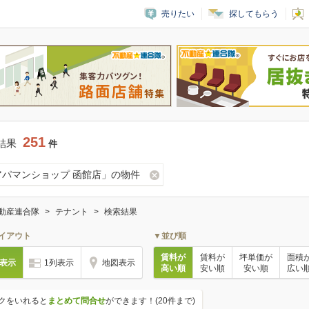
売りたい
探してもらう
251
結果
件
アパマンショップ 函館店」の物件
動産連合隊
テナント
検索結果
イアウト
▼並び順
賃料が
賃料が
坪単価が
面積
列表示
1列表示
地図表示
高い順
安い順
安い順
広い
クをいれると
まとめて問合せ
ができます！(20件まで)