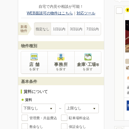
自宅で内見や相談が可能！
WEB面談可の物件はこちら
｜
対応ツール
新着
指定なし
1日以内
3日以内
7日以内
物件
物件種別
店 舗
事務所
倉庫･工場
等
を探す
を探す
を探す
基本条件
賃料について
賃料
～
管理費・共益費込
駐車場料金込
敷金なし
保証金なし