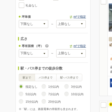
礼金なし
坪単価
m²で指定
～
広さ
専有面積
（坪）
m²で指定
～
駅・バス停までの徒歩分数
駅まで
バス停まで
駅･バス停まで
指定なし
1分以内
3分以内
5分以内
7分以内
10分以内
15分以内
20分以内
※「駅」には、路面電車の停留所も含まれます。