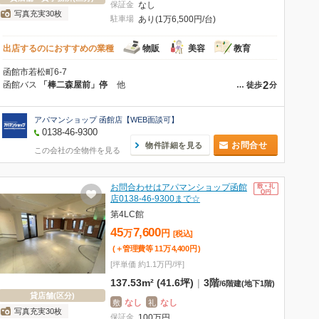
保証金
なし
写真充実30枚
駐車場
あり(1万6,500円/台)
出店するのにおすすめの業種
物販
美容
教育
函館市若松町6-7
2
函館バス
「棒二森屋前」停
他
…
徒歩
分
アパマンショップ 函館店【WEB面談可】
0138-46-9300
お問合せ
物件詳細を見る
この会社の全物件を見る
お問合わせはアパマンショップ函館
店0138-46-9300まで☆
第4LC館
45
7,600
万
円
[税込]
(＋管理費等
11
万
4,400
円
)
[坪単価 約1.1万円/坪]
137.53m² (41.6坪)
|
3階
/
6階建
(地下1階)
貸店舗(区分)
なし
なし
敷
礼
写真充実30枚
保証金
100
万
円