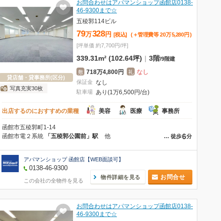
お問合わせはアパマンショップ函館店0138-
46-9300まで☆
五稜郭114ビル
79
328
万
円
[税込]
(＋管理費等
20
万
5,280
円
)
[坪単価 約7,700円/坪]
339.31m² (102.64坪)
|
3階
/
9階建
718万4,800円
なし
敷
礼
貸店舗・貸事務所(区分)
保証金
なし
写真充実30枚
駐車場
あり(1万6,500円/台)
出店するのにおすすめの業種
美容
医療
事務所
函館市五稜郭町1-14
6
函館市電２系統
「五稜郭公園前」駅
他
…
徒歩
分
アパマンショップ 函館店【WEB面談可】
0138-46-9300
お問合せ
物件詳細を見る
この会社の全物件を見る
お問合わせはアパマンショップ函館店0138-
46-9300まで☆