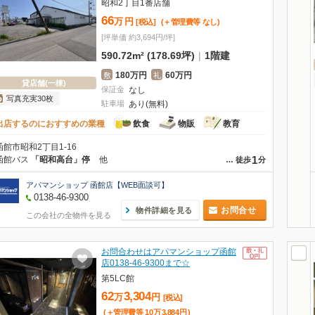
昭和2丁目1番店舗
66
万
円
[税込]
(＋管理費等
なし
)
[坪単価 約3,694円/坪]
590.72m² (178.69坪)
|
1階建
180万円
60万円
敷
礼
貸店舗(一棟)
保証金
なし
写真充実30枚
駐車場
あり(無料)
出店するのにおすすめの業種
飲食
物販
教育
函館市昭和2丁目1-16
1
函館バス
「昭和高台」停
他
…
徒歩
分
アパマンショップ 函館店【WEB面談可】
0138-46-9300
お問合せ
物件詳細を見る
この会社の全物件を見る
お問合わせはアパマンショップ函館
店0138-46-9300まで☆
第5LC館
62
3,304
万
円
[税込]
(＋管理費等
10
万
3,884
円
)