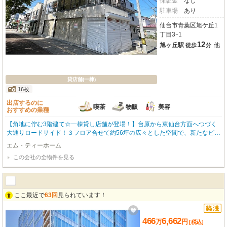
保証金
なし
駐車場
あり
仙台市青葉区旭ケ丘1
丁目3ｰ1
12
旭ヶ丘駅
他
徒歩
分
貸店舗(一棟)
16枚
出店するのに
喫茶
物販
美容
おすすめの業種
【角地に佇む3階建て☆一棟貸し店舗が登場！】台原から東仙台方面へつづく
大通りロードサイド！３フロア合せて約56坪の広々とした空間で、新たなビジ
ネスチャンスを掴みませんか？仙台市営地下鉄南北線「旭ヶ丘駅」「台原駅」
エム・ティーホーム
から徒歩12分🚃主要幹線道路に面し、2階・3階は全面ガラス張り、南向きで
この会社の全物件を見る
陽当たり良好、窓からの街路樹が美しいです🌳軽自動車サイズ駐車場１台付き
（無料）🚘 建物１階の東側部分（23㎡）を駐車スペース約２台分へ変更する
こと可能です、詳細はお問合せください🚗ほか近隣に借上げ駐車場も１台分有
ります（9000円/月）🚙吹き抜けの内階段が開放感を演出、2階はショールー
ム、3階は傾斜天井を活かした個性的な空間づくりに◎屋上スペース活用可🌞
ここ最近で
63回
見られています！
１階にエアコン付き。水回りは１階、上階の給排水工事はご相談ください💧☆
この空間をぜひ一度現地で体感してください。内覧ご希望やお問合せお待ちし
ております！※内覧は立会いになるため日程調整いたします（日曜日を除く）
466
6,662
万
円
[税込]