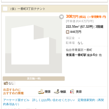
（仮）一番町3丁目テナント
308
万
円
-
[税込]
(＋管理費等
円
)
[坪単価 約4.6万円/坪]
222.55m² (67.32坪)
|
3階建
840万円
敷
保証金
－
駐車場
なし
仙台市青葉区一番町
4
青葉通一番町駅
他
徒歩
分
貸店舗(一棟)
なし
出店するのに
喫茶
物販
美容
おすすめの業種
アーケード面すビル 詳しくはお問い合わせください♪ 定期借家契約（再契
約条項あり）