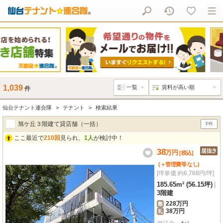
1,039
件
仙台テナント連合隊
テナント
検索結果
旭ケ丘３階建て貸店舗（一括）
PR
ここ最近で
210回
見られ、
1人
が検討中！
38
万
円
[税込]
(＋管理費等
なし
)
[坪単価 約6,768円/坪]
185.65m² (56.15坪)
|
3階建
228万円
敷
38万円
礼