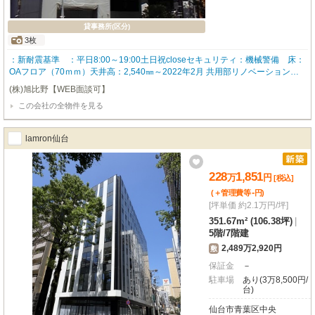
貸事務所(区分)
3枚
：新耐震基準 ：平日8:00～19:00土日祝closeセキュリティ：機械警備 床：
OAフロア（70ｍｍ）天井高：2,540㎜～2022年2月 共用部リノベーション工
事実施！！～
(株)旭比野【WEB面談可】
この会社の全物件を見る
lamron仙台
228
1,851
万
円
[税込]
-
(＋管理費等
円
)
[坪単価 約2.1万円/坪]
351.67m² (106.38坪)
|
5階
/
7階建
2,489万2,920円
敷
保証金
－
駐車場
あり(3万8,500円/
台)
仙台市青葉区中央