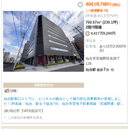
業種もご相談いただけますので、ぜひ新しいビジネスの拠点として、この素晴
404
9,760
万
円
[税込]
らしい空間をご検討ください。お問い合わせを心よりお待ちしております。
-
(＋管理費等
円
)
[坪単価 約1.8万円/坪]
760.67m² (230.1坪)
|
2階
/
9階建
4,417万9,200円
敷
保証金
－
駐車場
あり(3万3,000円/
台)
仙台市宮城野区名掛丁
128
7
仙台駅
他
徒歩
分
貸事務所(区分)
10枚
仙台駅東口エリアに、ビジネスの拠点として魅力的な貸事務所が登場しまし
た！JR各線「仙台」駅まで徒歩7分、仙台市営地下鉄東西線「宮城野通」駅も
徒歩9分と、複数路線が利用できるアクセス良好な立地です。広々とした専有
(株)旭比野【WEB面談可】
面積760.67m²を誇り、（135.3坪、94.8坪に分割相談可）OAフロアや個別空
この会社の全物件を見る
調、照明器具完備で快適なオフィス環境を実現。エレベーターや共用部の男女
別トイレも整っています。開閉時間平日（土曜日含） 7：00～20：00 天井
高2800ｍｍ 駐車場空1台（機械式ハイルーフ対応）周辺にはコンビニ、スー