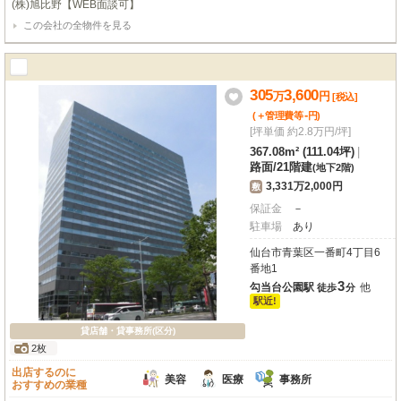
(株)旭比野【WEB面談可】
この会社の全物件を見る
305
3,600
万
円
[税込]
-
(＋管理費等
円
)
[坪単価 約2.8万円/坪]
367.08m² (111.04坪)
|
路面
/
21階建
(地下2階)
3,331万2,000円
敷
保証金
－
駐車場
あり
仙台市青葉区一番町4丁目6
番地1
3
勾当台公園駅
他
徒歩
分
駅近!
貸店舗・貸事務所(区分)
2枚
出店するのに
美容
医療
事務所
おすすめの業種