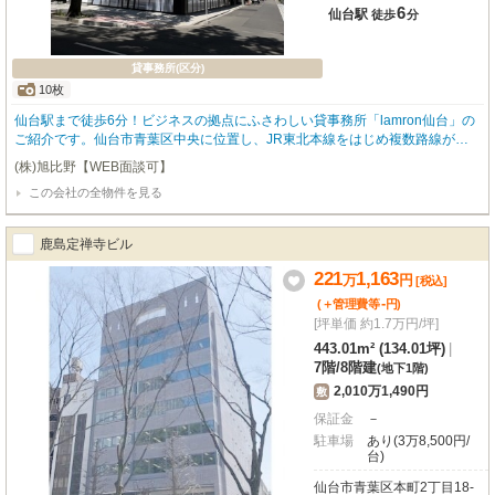
6
仙台駅
徒歩
分
貸事務所(区分)
10枚
仙台駅まで徒歩6分！ビジネスの拠点にふさわしい貸事務所「lamron仙台」の
ご紹介です。仙台市青葉区中央に位置し、JR東北本線をはじめ複数路線が利
用できる仙台駅からのアクセスは大変良好。周辺にはコンビニや銀行、郵便
(株)旭比野【WEB面談可】
局、ドラッグストアが揃い、日々の業務をスムーズにサポートする環境が整っ
この会社の全物件を見る
ています。広々とした専有面積351.67㎡の5階部分。OAフロア完備で快適なオ
フィス環境を実現します。個別空調で温度調整も自由自在、24時間セキュリテ
ィーで安心してお仕事に集中できます。エレベーター、照明器具付、男女別ト
鹿島定禅寺ビル
イレ（共用部）も備わり、機能性も兼ね備えています。・分割貸し可能。・契
約形態 ：定期借家契約5年・解約不可期間：3年・ 床荷重：500㎏/㎡・駐車場
221
1,163
万
円
[税込]
は普通車38,500円（税込）、ハイルーフ車は44,000円（税込）申込の審査に
-
(＋管理費等
円
)
て保証会社加入をお願いする場合があります。
[坪単価 約1.7万円/坪]
443.01m² (134.01坪)
|
7階
/
8階建
(地下1階)
2,010万1,490円
敷
保証金
－
駐車場
あり(3万8,500円/
台)
仙台市青葉区本町2丁目18-