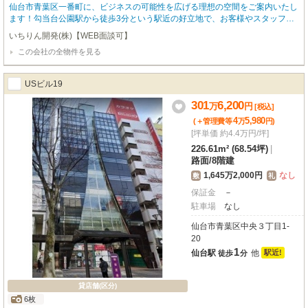
仙台市青葉区一番町に、ビジネスの可能性を広げる理想の空間をご案内いたし
ます！勾当台公園駅から徒歩3分という駅近の好立地で、お客様やスタッフの
皆様のアクセスも大変スムーズです。この物件は、仙台市内のランドマークビ
いちりん開発(株)【WEB面談可】
ルとして親しまれており、県庁や市役所へも徒歩5分という抜群のロケーショ
この会社の全物件を見る
ンが魅力。再生可能エネルギーを導入したビルなので、環境に配慮した先進的
なオフィス・店舗運営が叶います。広々とした専有面積367.08m²は、スケル
トン仕様で自由なレイアウトが可能です。美容・健康・介護、医療、事務所な
USビル19
ど、幅広い業種に対応できます。路面店で商店街に面した立地は、集客力も期
待できますね。周辺にはコンビニや飲食店、スーパーも充実しており、ビジネ
301
6,200
万
円
[税込]
スを強力にサポートしてくれるでしょう。エレベーターや男女別トイレ（共用
4
5,980
(＋管理費等
万
円
)
部）も完備。駐車場もございますので、お車でのアクセスも安心です。新しい
[坪単価 約4.4万円/坪]
ビジネスのステージを、この場所で始めてみませんか？
226.61m² (68.54坪)
|
路面
/
8階建
1,645万2,000円
なし
敷
礼
保証金
－
駐車場
なし
仙台市青葉区中央３丁目1-
20
1
仙台駅
他
駅近!
徒歩
分
貸店舗(区分)
6枚