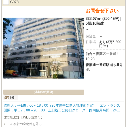
G078
パー、銀行、郵便局、ショッピングセンターなどが揃い、日々の業務や生活に
も大変便利です。この機会に、貴社のビジネスを加速させる拠点として、ぜひ
お問合せ下さい
ご検討ください。お問い合わせをお待ちしております。
828.07m² (250.49坪)
|
5階
/
10階建
－
保証金
－
駐車場
あり(3万5,200
円/台)
仙台市青葉区一番町1-
10-23
8
青葉通一番町駅
徒歩
分
他
貸事務所(区分)
6枚
管理人：平日8：00～18：00（26年度中に無人管理化予定） エントランス
開閉：平日7：00～20：00 土日祝日は終日クローズ 館内使用時間：24時
間使用可
(株)旭比野【WEB面談可】
この会社の全物件を見る