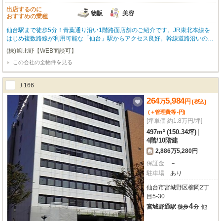
出店するのに
物販
美容
おすすめの業種
仙台駅まで徒歩5分！青葉通り沿い1階路面店舗のご紹介です。JR東北本線を
はじめ複数路線が利用可能な「仙台」駅からアクセス良好。幹線道路沿いの駅
前立地は、高い集客力と視認性を期待できるでしょう。周辺には銀行、コンビ
(株)旭比野【WEB面談可】
ニ、スーパー、ドラッグストアなど生活利便施設が充実しており、ビジネス拠
この会社の全物件を見る
点として優れた環境です。広々とした専有面積226.62㎡の空間は、スケルトン
渡しのため、お客様のイメージに合わせて自由にレイアウトが可能です。
Ｊ166
264
5,984
万
円
[税込]
-
(＋管理費等
円
)
[坪単価 約1.8万円/坪]
497m² (150.34坪)
|
4階
/
10階建
2,886万5,280円
敷
保証金
－
駐車場
あり
仙台市宮城野区榴岡2丁
目5-30
4
宮城野通駅
他
徒歩
分