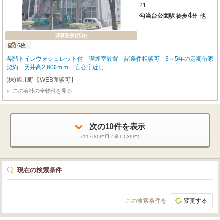
21
4
勾当台公園駅
他
徒歩
分
貸事務所(区分)
6枚
各階トイレウォシュレット付 喫煙室設置 諸条件相談可 3～5年の定期借家
契約 天井高2,600ｍｍ 官公庁近し
(株)旭比野【WEB面談可】
この会社の全物件を見る
次の
10
件を表示
（
11～20
件目／全
1,039
件）
現在の検索条件
この検索条件を
変更する