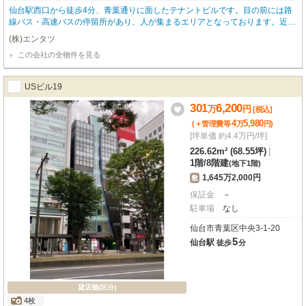
仙台駅西口から徒歩4分、青葉通りに面したテナントビルです。目の前には路
線バス・高速バスの停留所があり、人が集まるエリアとなっております。近隣
にはカフェや居酒屋、カラオケ店もあり、お酒を飲む方も非常に多いエリアで
(株)エンタツ
す。当物件も重飲食を含む飲食店相談可能でございます！またクリニック等も
この会社の全物件を見る
相談可能でございますので様々な業態で是非ご相談ください。
USビル19
301
6,200
万
円
[税込]
4
5,980
(＋管理費等
万
円
)
[坪単価 約4.4万円/坪]
226.62m² (68.55坪)
|
1階
/
8階建
(地下1階)
1,645万2,000円
敷
保証金
－
駐車場
なし
仙台市青葉区中央3-1-20
5
仙台駅
徒歩
分
貸店舗(区分)
4枚