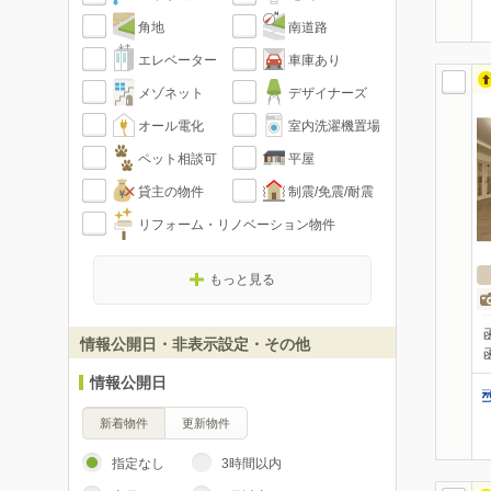
角地
南道路
エレベーター
車庫あり
メゾネット
デザイナーズ
オール電化
室内洗濯機置場
ペット相談可
平屋
貸主の物件
制震/免震/耐震
リフォーム・リノベーション物件
もっと見る
情報公開日・非表示設定・その他
情報公開日
新着物件
更新物件
指定なし
3時間以内