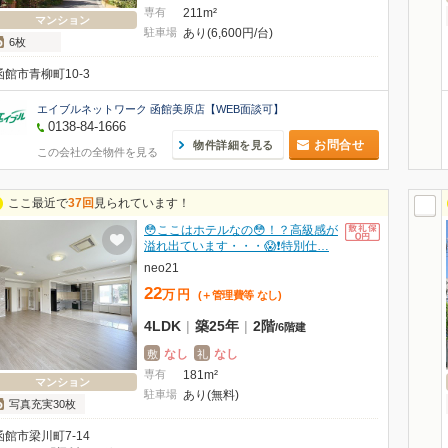
専有
211m²
マンション
駐車場
あり(6,600円/台)
6枚
函館市青柳町10-3
エイブルネットワーク 函館美原店【WEB面談可】
0138-84-1666
お問合せ
物件詳細を見る
この会社の全物件を見る
ここ最近で
37回
見られています！
😳ここはホテルなの😳！？高級感が
溢れ出ています・・・😱❗特別仕…
neo21
22
万
円
(＋管理費等
なし
)
4LDK
|
築25年
|
2階
/
6階建
なし
なし
敷
礼
専有
181m²
マンション
駐車場
あり(無料)
写真充実30枚
函館市梁川町7-14