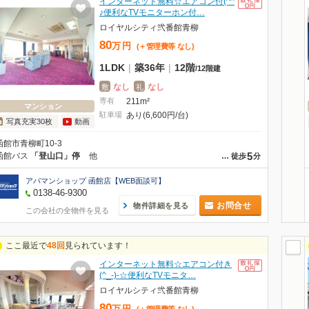
インターネット無料☆エアコン付(^^
♪便利なTVモニターホン付…
ロイヤルシティ弐番館青柳
80
万
円
(＋管理費等
なし
)
1LDK
|
築36年
|
12階
/
12階建
なし
なし
敷
礼
専有
211m²
マンション
駐車場
あり(6,600円/台)
写真充実30枚
動画
函館市青柳町10-3
5
函館バス
「登山口」停
他
…
徒歩
分
アパマンショップ 函館店【WEB面談可】
0138-46-9300
お問合せ
物件詳細を見る
この会社の全物件を見る
ここ最近で
48回
見られています！
インターネット無料☆エアコン付き
(^_-)-☆便利なTVモニタ…
ロイヤルシティ弐番館青柳
80
万
円