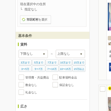
現在選択中の住所
指定なし
市区町村
を選択
基本条件
賃料
～
3万まで
5万まで
7万まで
10万まで
15万まで
3〜5万
5〜7万
7〜10万
10〜15万
15万以上
管理費・共益費込
駐車場料金込
敷金なし
保証金なし
礼金なし
広さ