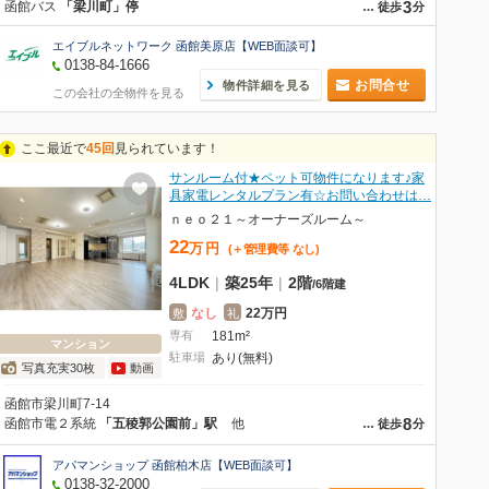
3
函館バス
「梁川町」停
…
徒歩
分
エイブルネットワーク 函館美原店【WEB面談可】
0138-84-1666
お問合せ
物件詳細を見る
この会社の全物件を見る
ここ最近で
45回
見られています！
サンルーム付★ペット可物件になります♪家
具家電レンタルプラン有☆お問い合わせは…
ｎｅｏ２１～オーナーズルーム～
22
万
円
(＋管理費等
なし
)
4LDK
|
築25年
|
2階
/
6階建
なし
22万円
敷
礼
専有
181m²
マンション
駐車場
あり(無料)
写真充実30枚
動画
函館市梁川町7-14
8
函館市電２系統
「五稜郭公園前」駅
他
…
徒歩
分
アパマンショップ 函館柏木店【WEB面談可】
0138-32-2000