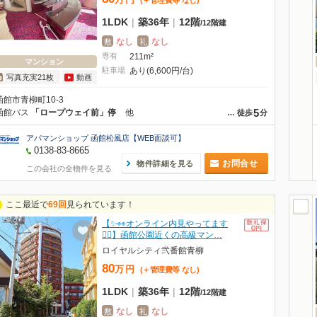
(＋管理費等
なし
)
1LDK
|
築36年
|
12階
/
12階建
なし
なし
敷
礼
専有
211m²
マンション
駐車場
あり(6,600円/台)
写真充実21枚
動画
函館市青柳町10-3
5
函館バス
「ロープウェイ前」停
他
…
徒歩
分
アパマンショップ 函館松風店【WEB面談可】
0138-83-8665
お問合せ
物件詳細を見る
この会社の全物件を見る
ここ最近で
69回
見られています！
【✨👀オンライン内見やってます
💁‍♀️】函館公園近くの高級マン…
ロイヤルシティ弐番館青柳
80
万
円
(＋管理費等
なし
)
1LDK
|
築36年
|
12階
/
12階建
なし
なし
敷
礼