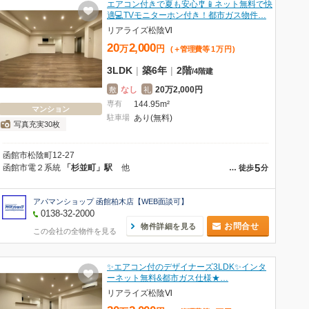
エアコン付きで夏も安心🎐📱ネット無料で快
適💻TVモニターホン付き！都市ガス物件…
リアライズ松陰Ⅵ
20
2,000
万
円
(＋管理費等
1
万
円
)
3LDK
|
築6年
|
2階
/
4階建
なし
20万2,000円
敷
礼
専有
144.95m²
マンション
駐車場
あり(無料)
写真充実30枚
函館市松陰町12-27
5
函館市電２系統
「杉並町」駅
他
…
徒歩
分
アパマンショップ 函館柏木店【WEB面談可】
0138-32-2000
お問合せ
物件詳細を見る
この会社の全物件を見る
✨エアコン付のデザイナーズ3LDK✨インタ
ーネット無料&都市ガス仕様★…
リアライズ松陰Ⅵ