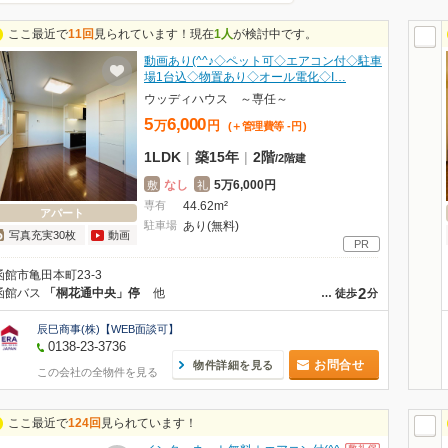
ここ最近で
11回
見られています！現在
1人
が検討中です。
動画あり(^^♪◇ペット可◇エアコン付◇駐車
場1台込◇物置あり◇オール電化◇I…
ウッディハウス ～専任～
5
6,000
万
円
(＋管理費等
-
円
)
1LDK
|
築15年
|
2階
/
2階建
なし
5万6,000円
敷
礼
専有
44.62m²
アパート
駐車場
あり(無料)
写真充実30枚
動画
PR
函館市亀田本町23-3
2
函館バス
「桐花通中央」停
他
…
徒歩
分
辰巳商事(株)【WEB面談可】
0138-23-3736
お問合せ
物件詳細を見る
この会社の全物件を見る
ここ最近で
124回
見られています！