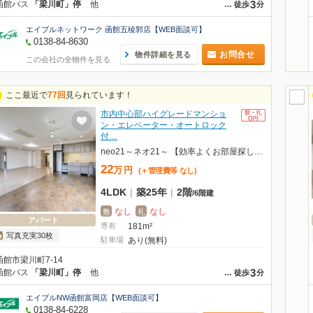
3
函館バス
「梁川町」停
他
…
徒歩
分
エイブルネットワーク 函館五稜郭店【WEB面談可】
0138-84-8630
お問合せ
物件詳細を見る
この会社の全物件を見る
ここ最近で
77回
見られています！
市内中心部ハイグレードマンショ
ン・エレベーター・オートロック
付…
neo21～ネオ21～ 【効率よくお部屋探しができるお店】
22
万
円
(＋管理費等
なし
)
4LDK
|
築25年
|
2階
/
6階建
なし
なし
敷
礼
アパート
専有
181m²
写真充実30枚
駐車場
あり(無料)
函館市梁川町7-14
3
函館バス
「梁川町」停
他
…
徒歩
分
エイブルNW函館富岡店【WEB面談可】
0138-84-6228