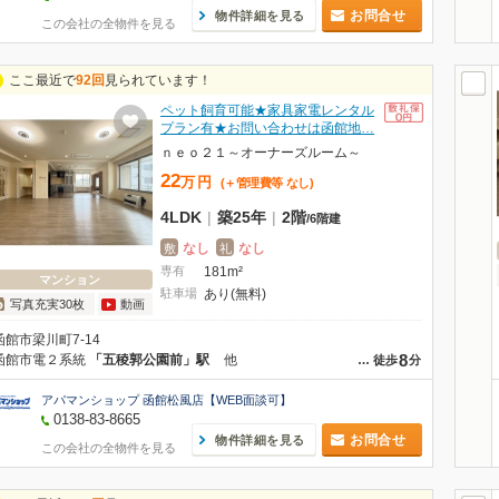
お問合せ
物件詳細を見る
この会社の全物件を見る
ここ最近で
92回
見られています！
ペット飼育可能★家具家電レンタル
プラン有★お問い合わせは函館地…
ｎｅｏ２１～オーナーズルーム～
22
万
円
(＋管理費等
なし
)
4LDK
|
築25年
|
2階
/
6階建
なし
なし
敷
礼
専有
181m²
マンション
駐車場
あり(無料)
写真充実30枚
動画
函館市梁川町7-14
8
函館市電２系統
「五稜郭公園前」駅
他
…
徒歩
分
アパマンショップ 函館松風店【WEB面談可】
0138-83-8665
お問合せ
物件詳細を見る
この会社の全物件を見る