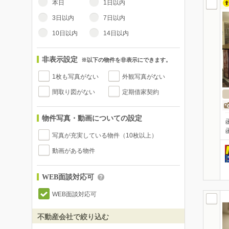
本日
1日以内
3日以内
7日以内
10日以内
14日以内
非表示設定
※以下の物件を非表示にできます。
1枚も写真がない
外観写真がない
間取り図がない
定期借家契約
物件写真・動画についての設定
写真が充実している物件（10枚以上）
動画がある物件
WEB面談対応可
WEB面談対応可
不動産会社で絞り込む