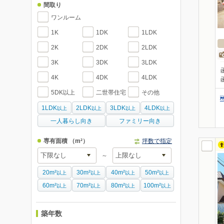
間取り
ワンルーム
1K
1DK
1LDK
2K
2DK
2LDK
3K
3DK
3LDK
4K
4DK
4LDK
5DK以上
二世帯住宅
その他
1LDK
2LDK
3LDK
4LDK
以上
以上
以上
以上
一人暮らし向き
ファミリー向き
専有面積
（m²）
坪数で指定
～
20m²
30m²
40m²
50m²
以上
以上
以上
以上
60m²
70m²
80m²
100m²
以上
以上
以上
以上
築年数