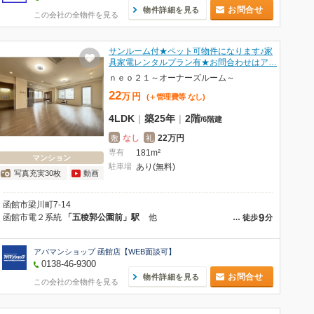
お問合せ
物件詳細を見る
この会社の全物件を見る
サンルーム付★ペット可物件になります♪家
具家電レンタルプラン有★お問合わせはア…
ｎｅｏ２１～オーナーズルーム～
22
万
円
(＋管理費等
なし
)
4LDK
|
築25年
|
2階
/
6階建
なし
22万円
敷
礼
専有
181m²
マンション
駐車場
あり(無料)
写真充実30枚
動画
函館市梁川町7-14
9
函館市電２系統
「五稜郭公園前」駅
他
…
徒歩
分
アパマンショップ 函館店【WEB面談可】
0138-46-9300
お問合せ
物件詳細を見る
この会社の全物件を見る