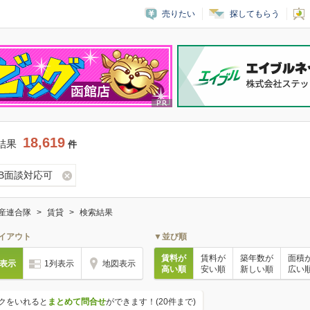
売りたい
探してもらう
18,619
結果
件
EB面談対応可
産連合隊
賃貸
検索結果
イアウト
▼並び順
賃料が
賃料が
築年数が
面積
列表示
1列表示
地図表示
高い順
安い順
新しい順
広い
クをいれると
まとめて問合せ
ができます！(20件まで)