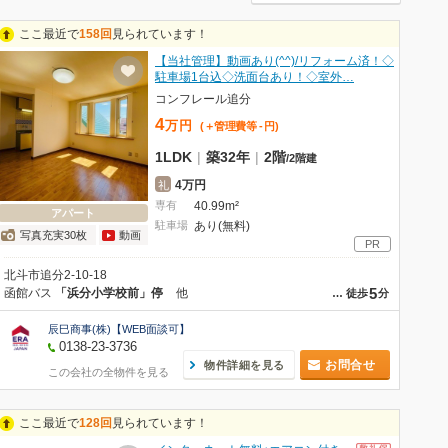
ここ最近で
158回
見られています！
【当社管理】動画あり(^^)/リフォーム済！◇
駐車場1台込◇洗面台あり！◇室外…
コンフレール追分
4
万
円
(＋管理費等
-
円
)
1LDK
|
築32年
|
2階
/
2階建
4万円
礼
専有
40.99m²
アパート
駐車場
あり(無料)
写真充実30枚
動画
PR
北斗市追分2-10-18
5
函館バス
「浜分小学校前」停
他
…
徒歩
分
辰巳商事(株)【WEB面談可】
0138-23-3736
お問合せ
物件詳細を見る
この会社の全物件を見る
ここ最近で
128回
見られています！