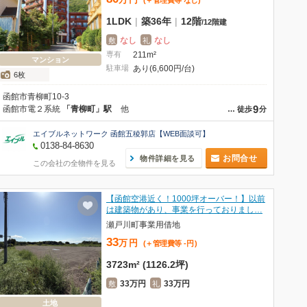
(＋管理費等
なし
)
1LDK
|
築36年
|
12階
/
12階建
なし
なし
敷
礼
専有
211m²
マンション
駐車場
あり(6,600円/台)
6枚
函館市青柳町10-3
9
函館市電２系統
「青柳町」駅
他
…
徒歩
分
エイブルネットワーク 函館五稜郭店【WEB面談可】
0138-84-8630
お問合せ
物件詳細を見る
この会社の全物件を見る
【函館空港近く！1000坪オーバー！】以前
は建築物があり、事業を行っておりまし…
瀬戸川町事業用借地
33
万
円
(＋管理費等
-
円
)
3723m² (1126.2坪)
33万円
33万円
敷
礼
土地