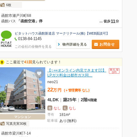
6枚
函館市瀬戸川町68
11
函館バス
「函館空港」停
…
徒歩
分
ピタットハウス函館新道店 マークリテール(株)【WEB面談可】
0138-84-1145
お問合せ
物件詳細を見る
この会社の全物件を見る
ここ最近で
41回
見られています！
【✨👀オンライン内見できます💁‍♀️】
LPガス料金は都市ガス同…
neo21
22
万
円
(＋管理費等
なし
)
4LDK
|
築25年
|
2階
/
6階建
なし
なし
敷
礼
専有
181m²
マンション
駐車場
あり(無料)
写真充実30枚
函館市梁川町7-14