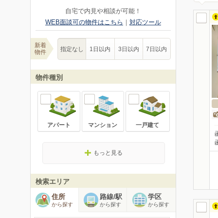
自宅で内見や相談が可能！
WEB面談可の物件はこちら
｜
対応ツール
新着
指定なし
1日以内
3日以内
7日以内
物件
物件種別
アパート
マンション
一戸建て
もっと見る
検索エリア
住所
路線/駅
学区
から探す
から探す
から探す