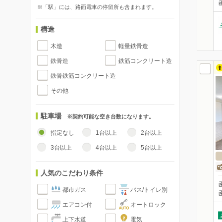
※「駅」には、路面電車の停留所も含まれます。
構造
木造
軽量鉄骨造
鉄骨造
鉄筋コンクリート造
鉄骨鉄筋コンクリート造
その他
駐車場
※契約可能な空き台数になります。
指定なし
1台以上
2台以上
3台以上
4台以上
5台以上
人気のこだわり条件
都市ガス
バス/トイレ別
エアコン付
オートロック
上下水道
電気