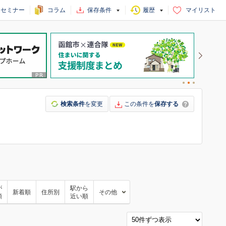
セミナー
コラム
保存条件
履歴
マイリスト
検索条件
を変更
この条件を
保存する
が
駅から
新着順
住所別
その他
順
近い順