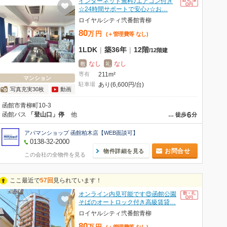
インターネット無料♪エアコン付き
☆24時間サポートで安心♪☆お…
ロイヤルシティ弐番館青柳
80
万
円
(＋管理費等
なし
)
1LDK
|
築36年
|
12階
/
12階建
なし
なし
敷
礼
専有
211m²
マンション
駐車場
あり(6,600円/台)
写真充実30枚
動画
函館市青柳町10-3
6
函館バス
「登山口」停
他
…
徒歩
分
アパマンショップ 函館柏木店【WEB面談可】
0138-32-2000
お問合せ
物件詳細を見る
この会社の全物件を見る
ここ最近で
57回
見られています！
オンライン内見可能です😍函館公園
そばのオートロック付き高級賃貸…
ロイヤルシティ弐番館青柳
80
万
円