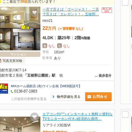
ここ最近で
38回
見られています！
一言で言えば「ゴージャス！」二言
で言えば「エレガント！」五稜郭…
neo21
22
万
円
(＋管理費等
なし
)
4LDK
|
築25年
|
2階
/
6階建
なし
なし
敷
礼
専有
181m²
マンション
駐車場
あり
写真充実30枚
函館市梁川町7-14
8
函館市電２系統
「五稜郭公園前」駅
他
…
徒歩
分
MIXホーム函館店 (有)ウイン企画【WEB面談可】
0138-87-1983
お問合せ
物件詳細を見る
この会社の全物件を見る
エアコン付(^^♪インターネット無料☆便利な
TVモニターホン付き♪経済的な都市…
リアライズ松陰Ⅵ