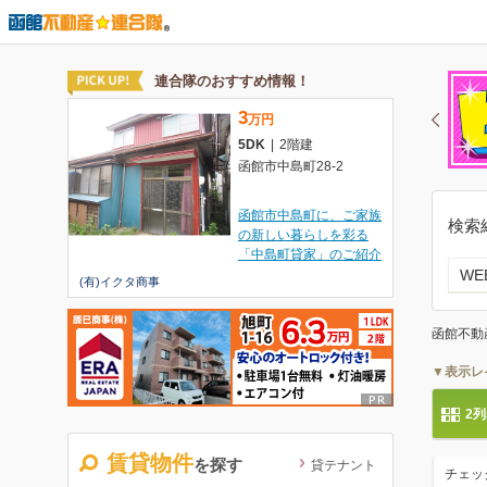
検索
W
函館不動
▼表示レ
2
賃貸物件
を探す
貸テナント
チェッ