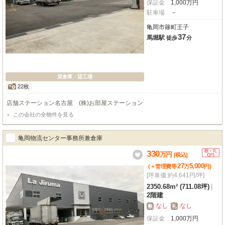
保証金
1,000
万
円
駐車場
－
亀岡市篠町王子
37
馬堀駅
徒歩
分
貸倉庫・貸工場
22枚
店舗ステーション名古屋 (株)お部屋ステーション
この会社の全物件を見る
亀岡物流センター事務所兼倉庫
330
万
円
[税込]
27
5,000
(＋管理費等
万
円
)
[坪単価 約4,641円/坪]
2350.68m² (711.08坪)
|
2階建
なし
なし
敷
礼
保証金
1,000
万
円