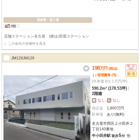
貸倉庫・貸工場
9枚
店舗ステーション名古屋 (株)お部屋ステーション
この会社の全物件を見る
JM129JM129
198
万
円
[税込]
-
(＋管理費等
円
)
[坪単価 約1.1万円/坪]
590.2m² (178.53坪)
|
2階建
なし
なし
敷
礼
保証金
1,800
万
円
駐車場
あり(無料)
名古屋市西区上小田井２
丁目140番地
5
中小田井駅
他
徒歩
分