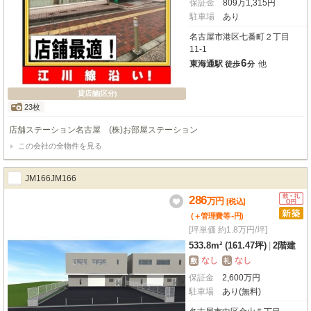
保証金
809
万
1,315
円
駐車場
あり
名古屋市港区七番町２丁目
11-1
6
東海通駅
他
徒歩
分
貸店舗(区分)
23枚
店舗ステーション名古屋 (株)お部屋ステーション
この会社の全物件を見る
JM166JM166
286
万
円
[税込]
-
(＋管理費等
円
)
[坪単価 約1.8万円/坪]
533.8m² (161.47坪)
|
2階建
なし
なし
敷
礼
保証金
2,600
万
円
駐車場
あり(無料)