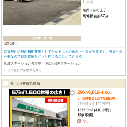
駐車場
－
亀岡市篠町王子
37
馬堀駅
徒歩
分
貸倉庫・貸工場
2枚
賃貸契約の際の初期費用としてかかるはずの敷金・礼金が不要です。敷金礼金
不要なので初期費用をグッと抑えることができます。
店舗ステーション名古屋 (株)お部屋ステーション
この会社の全物件を見る
モール9番街35区画
296
6,816
万
円
[税込]
108
9,663
(＋管理費等
万
円
)
[坪単価 約7,129円/坪]
1375.9m² (416.2坪)
|
1階
/
1階建
なし
礼