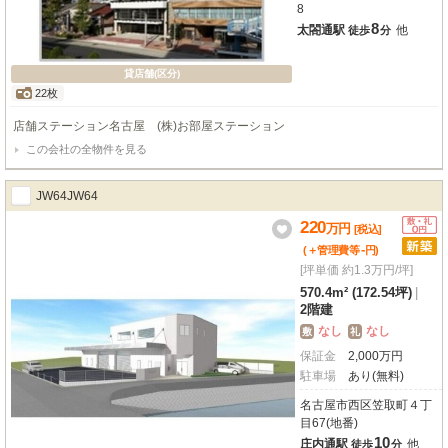
8
8
太閤通駅
他
徒歩
分
貸店舗(区分)
22枚
店舗ステーション名古屋 (株)お部屋ステーション
この会社の全物件を見る
JW64JW64
220
万
円
[税込]
-
(＋管理費等
円
)
[坪単価 約1.3万円/坪]
570.4m² (172.54坪)
|
2階建
なし
なし
敷
礼
保証金
2,000
万
円
駐車場
あり(無料)
名古屋市西区笠取町４丁
目67(地番)
10
庄内通駅
他
徒歩
分