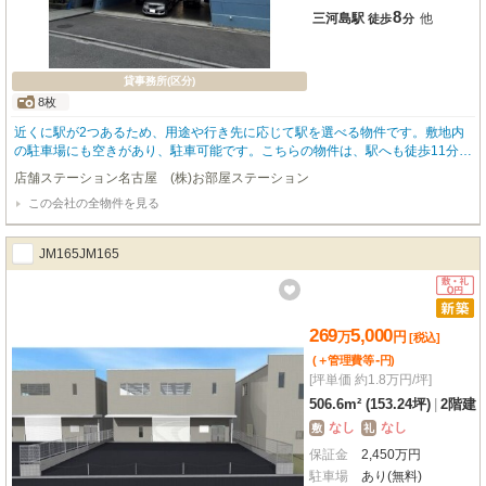
8
三河島駅
他
徒歩
分
貸事務所(区分)
8枚
近くに駅が2つあるため、用途や行き先に応じて駅を選べる物件です。敷地内
の駐車場にも空きがあり、駐車可能です。こちらの物件は、駅へも徒歩11分と
歩いてアクセスできます。
店舗ステーション名古屋 (株)お部屋ステーション
この会社の全物件を見る
JM165JM165
269
5,000
万
円
[税込]
-
(＋管理費等
円
)
[坪単価 約1.8万円/坪]
506.6m² (153.24坪)
|
2階建
なし
なし
敷
礼
保証金
2,450
万
円
駐車場
あり(無料)