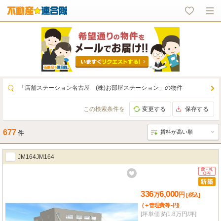
「店舗ステーション名古屋 (株)お部屋ステーション」の物件
この検索条件を
変更する
保存する
677
件
JM164JM164
336
6,000
万
円
[税込]
-
(＋管理費等
円
)
[坪単価 約1.8万円/坪]