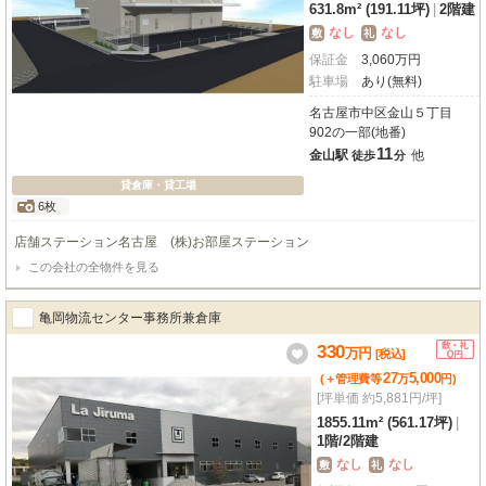
631.8m² (191.11坪)
|
2階建
なし
なし
敷
礼
保証金
3,060
万
円
駐車場
あり(無料)
名古屋市中区金山５丁目
902の一部(地番)
11
金山駅
他
徒歩
分
貸倉庫・貸工場
6枚
店舗ステーション名古屋 (株)お部屋ステーション
この会社の全物件を見る
亀岡物流センター事務所兼倉庫
330
万
円
[税込]
27
5,000
(＋管理費等
万
円
)
[坪単価 約5,881円/坪]
1855.11m² (561.17坪)
|
1階
/
2階建
なし
なし
敷
礼