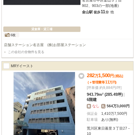
名古屋市中区金山５丁目
902、903の一部(地番)
11
金山駅
他
徒歩
分
貸倉庫・貸工場
6枚
店舗ステーション名古屋 (株)お部屋ステーション
この会社の全物件を見る
MRYイースト
282
1,500
万
円
[税込]
11
(＋管理費等
万
円
)
[坪単価 約9,884円/坪]
943.79m² (285.49坪)
|
6階建
なし
564万3,000円
敷
礼
保証金
1,410
万
7,500
円
駐車場
あり(無料)
荒川区東日暮里３丁目27－
10