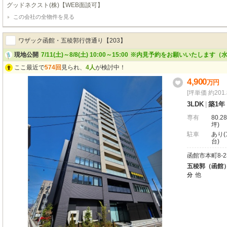
スマートなGOODFIELDの定番ライン。～goodfield quality～■次世代の基準
グッドネクスト(株)【WEB面談可】
水準新築住宅■北海道で２1００棟以上の累計販売実績を誇る弊社だからご提案
この会社の全物件を見る
い間取り■お住まい後の不安をカバーする充実の４大保証（地盤保証・住宅瑕疵
証・設備保証）■散水栓と外部コンセントを標準装備だから洗車もBBQも可能
ワザック函館・五稜郭行啓通り【203】
現地公開
7/11(土)～8/8(土) 10:00～15:00
※内見予約をお願いいたします（水
ここ最近で
574回
見られ、
4人
が検討中！
4,900
万
円
[坪単価 約201
3LDK
|
築1年
専有
80.28
坪)
駐車
あり(1
台)
函館市本町8-2
五稜郭（函館
他
分