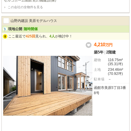
セルコホーム函館 紀の國建設(株)
いい理想の家 - ブロッサム日吉 分譲地モデルハウス 子育てグリーン住宅支援
この会社の全物件を見る
事業 ※オープンハウスについては水曜日・日曜日は定休日とさせていただき
ます。
山野内建設 美原モデルハウス
現地公開
随時開催
ここ最近で
425回
見られ、
4人
が検討中！
4,210
万
円
築5年
|
2階建
建物
116.75m²
(35.31坪)
土地
234.46m²
(70.92坪)
駐車場
－
函館市美原5丁目3番
8号