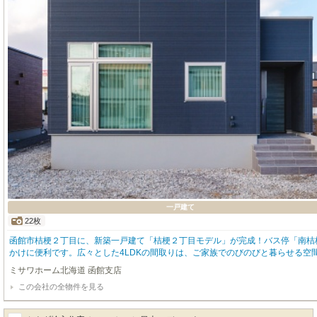
一戸建て
22枚
函館市桔梗２丁目に、新築一戸建て「桔梗２丁目モデル」が完成！バス停「南桔
かけに便利です。広々とした4LDKの間取りは、ご家族でのびのびと暮らせる空
い2台分を確保しています。耐震・制震構造で安心の住まい。エコジョーズ、食
ミサワホーム北海道 函館支店
る浴室、ウォークインクローゼット、全居室収納、開放感のある天井高2.5m以
この会社の全物件を見る
ます。ツルハドラッグ徒歩2分、ローソン徒歩4分、桔梗小学校徒歩9分と、生活
帯にも暮らしやすい環境です。ぜひこの機会にご家族皆様でご見学ください。お