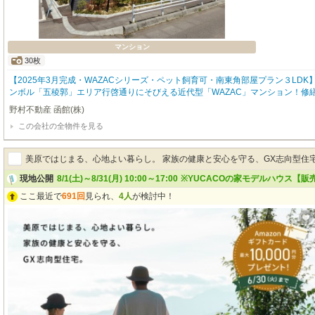
マンション
30枚
【2025年3月完成・WAZACシリーズ・ペット飼育可・南東角部屋プラン３LDK
ンボル「五稜郭」エリア行啓通りにそびえる近代型「WAZAC」マンション！修
等の一時金はございません。市電「五稜郭公園前」駅徒歩2分、シエスタハコダテ
野村不動産 函館(株)
ｍ、当該マンション1Ｆにローソン行啓通店が入り、周辺は銀行・デパート・各
この会社の全物件を見る
立ち並ぶ本町中心街に立地します。床暖房付き暖房等多機能な設備、あんしんセ
ィ、防犯・防災に優れた、快適な暮らしを支える「ワザック品質」マンションで
美原ではじまる、心地よい暮らし。 家族の健康と安心を守る、GX志向型住
現地公開
8/1(土)～8/31(月) 10:00～17:00
※YUCACOの家モデルハウス【販売
ここ最近で
691回
見られ、
4人
が検討中！