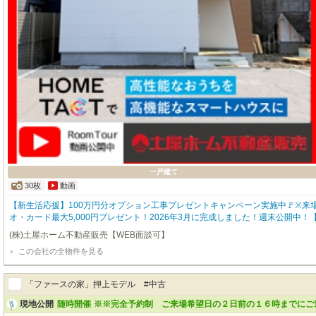
一戸建て
30枚
動画
【新生活応援】100万円分オプション工事プレゼントキャンペーン実施中🚩※
オ・カード最大5,000円プレゼント！2026年3月に完成しました！週末公開中！
し離れた落ち着いた街並み】プライベートテラスを満喫！2階建3LDK物件（AND SE
(株)土屋ホーム不動産販売【WEB面談可】
台可能、②閑静な住宅街、③生活に便利な施設や飲食店多数④プライベートテラス⑤
この会社の全物件を見る
エコジョーズ＋セントラルヒーティング採用連絡先：☏0138-84-6886 ☏0120
ム：@iest.tsuchiyahomefh【土屋ホーム不動産販売のサービス内容】・ロー
の優遇制度のご紹介・自治体優遇支援内容のご紹介・随時見学可能です・お客様
「ファースの家」押上モデル #中古
売却相談・不動産査定無料
現地公開
随時開催
※※完全予約制 ご来場希望日の２日前の１６時までにご