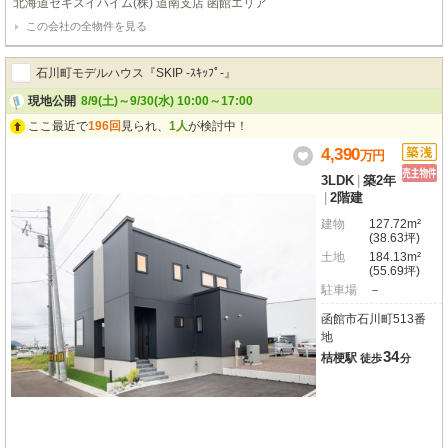
北海道セキスイハイム(株) 道南支店 函館エリア
この会社の全物件を見る
石川町モデルハウス『SKIP -ｽｷｯﾌﾟ-』
現地公開
8/9(土)～9/30(水) 10:00～17:00
ここ最近で
196回
見られ、
1人
が検討中！
4,390
万
円
3LDK
|
築2年
|
2階建
建物
127.72m²
(38.63坪)
土地
184.13m²
(55.69坪)
駐車場
－
函館市石川町513番
地
34
桔梗駅
徒歩
分