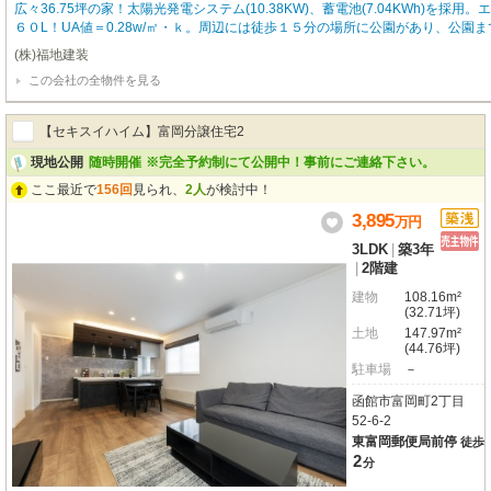
広々36.75坪の家！太陽光発電システム(10.38KW)、蓄電池(7.04KWh)を採用
６０L！UA値＝0.28w/㎡・ｋ。周辺には徒歩１５分の場所に公園があり、公園
ンニングコースやワンちゃんとのお散歩にもピッタリ♬又、㈱福地建装が開発し
(株)福地建装
工法」を採用し、温度だけでなく湿度管理にも特化！年中快適に過ごせる環境で
この会社の全物件を見る
【セキスイハイム】富岡分譲住宅2
現地公開
随時開催
※完全予約制にて公開中！事前にご連絡下さい。
ここ最近で
156回
見られ、
2人
が検討中！
3,895
万
円
3LDK
|
築3年
|
2階建
建物
108.16m²
(32.71坪)
土地
147.97m²
(44.76坪)
駐車場
－
函館市富岡町2丁目
52-6-2
東富岡郵便局前停
徒歩
2
分