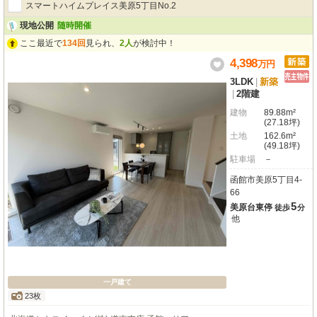
スマートハイムプレイス美原5丁目No.2
に、ご来場ください。
現地公開
随時開催
ここ最近で
134回
見られ、
2人
が検討中！
4,398
万
円
3LDK
|
新築
|
2階建
建物
89.88m²
(27.18坪)
土地
162.6m²
(49.18坪)
駐車場
－
函館市美原5丁目4-
66
5
美原台東停
徒歩
分
他
一戸建て
23枚