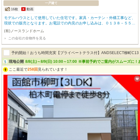
一戸建て
16枚
動画
モデルハウスとして使用していた住宅です。家具・カーテン・外構工事など、
現状での販売となります。お電話での内見のお申し込みは、０１３８－５５－
０７７６有限会社山野内建設 函館事業所 までお問い合わせください。LCC
(有)ノースランドホーム
M(ライフ・サイクル・カーボン・マイナス)住宅の認定を受けた高品質の建
この会社の全物件を見る
物。実空間を3Dスキャンする4K3DスキャナーMatterport（マーターポート）
によるvrでも視聴できます。住宅の建設から廃棄までの寿命において、CO2排
出削減に取り組み、更に、太陽光発電などによる再生可能エネルギー創出によ
予約開始！おうち時間充実【プライベートテラス付】ANDSELECT柳町C13
り、１住宅の生涯でのCO2の収支をマイナスにする住宅のことです。色々な税
制で優遇を受けることもでき、火災保険料もお安くなります。ゼロエネルギー
現地公開
8/8(土)～8/9(日) 10:00～17:00
※事前予約でご案内がスムーズに！
ハウスを超えた建物です。冬は暖か、夏は涼しく快適に住まう事ができます。
ここ最近で
258回
見られています！
室内は、大開口の窓と吹き抜け。木材をふんだんに使って落ち着きのあるデザ
インとなっております。一度、ご覧ください。