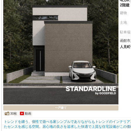
4LDK
2階建
建物
土地
駐車場
函館市人
人見町
一戸建て
30枚
動画
トレンドを纏う、個性で遊べる家シンプルでありながらもトレンドのインテリア
たセンスを感じる空間。居心地の良さを追求した快適で上質な住宅設備がこの価