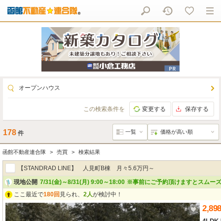
オープンハウス
この検索条件を
変更する
保存する
178
件
函館不動産連合隊
売買
検索結果
【STANDRAD LINE】 人見町B棟 月々5.6万円～
現地公開
7/31(金)～8/31(月) 9:00～18:00
※事前にご予約頂けますとスムーズ
ここ最近で
180回
見られ、
2人
が検討中！
2,89