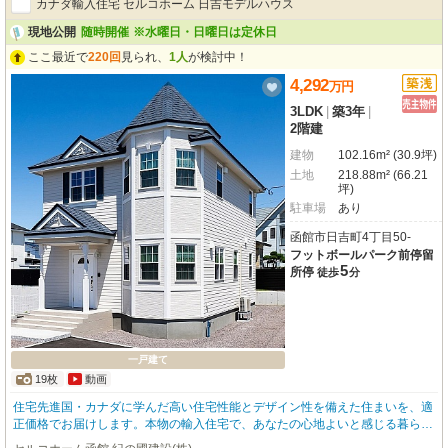
カナダ輸入住宅 セルコホーム 日吉モデルハウス
現地公開
随時開催
※水曜日・日曜日は定休日
ここ最近で
220回
見られ、
1人
が検討中！
4,292
万
円
3LDK
|
築3年
|
2階建
建物
102.16m² (30.9坪)
土地
218.88m² (66.21
坪)
駐車場
あり
函館市日吉町4丁目50-
フットボールパーク前停留
5
所停
徒歩
分
一戸建て
19枚
動画
住宅先進国・カナダに学んだ高い住宅性能とデザイン性を備えた住まいを、適
正価格でお届けします。本物の輸入住宅で、あなたの心地よいと感じる暮らし
をセルコホームは、創造していきます。 - セミオーダーで叶える 私にちょうど