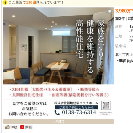
ここ最近で
130回
見られています！
3,980
万
築2年
|
2
建物
12
坪
土地
22
坪
駐車場
－
北斗市押上
上磯駅
徒
一戸建て
20枚
動画