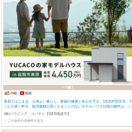
一戸建て
29枚
動画
美原ではじまる、心地よい暮らし。家族の健康と安心を守る、GX志向型住宅。
ごとの多い昨今。販売価格が高くなることのないモデルハウス仕様の物件は、こ
りの選択肢に、ぴったりです。品質で選ばれる函館の住まい、ハウジング・コバヤシ
(株)ハウジング・コバヤシ【WEB面談可】
び、美原モデルハウスのオーナー様を募集いたします。家族の健康と安心を守る G
この会社の全物件を見る
ACO システムでつくる、心地よい空気と適温の環境。断熱等性能等級 6（UA 値 0.
断熱性能と、太陽光発電（7.82kW）搭載で光熱費も抑えられます。耐震等級 
来まで価値が続く『YUCACO の家』がナフサショック前の価格で購入できる最