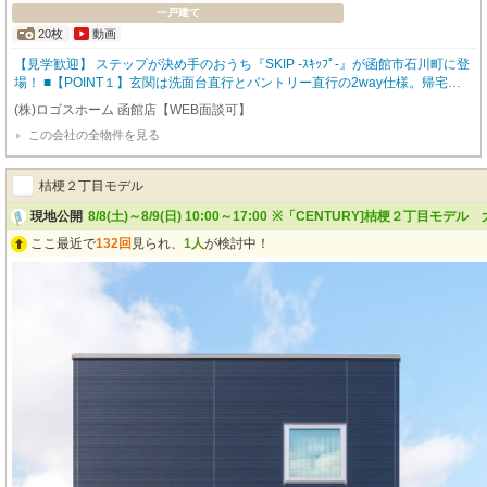
一戸建て
20枚
動画
【見学歓迎】 ステップが決め手のおうち『SKIP -ｽｷｯﾌﾟ-』が函館市石川町に登
場！ ■【POINT１】玄関は洗面台直行とパントリー直行の2way仕様。帰宅後
まっさきに洗面台で手を洗うもよし、買い物帰りにパントリーへ直行するもよ
(株)ロゴスホーム 函館店【WEB面談可】
し！ ■【POINT２】ダウンフロアのリビングは、この家のシンボル！ 下げた床
この会社の全物件を見る
にはタイルカーペットを敷き、くつろぎ空間に。段差(ｽﾃｯﾌﾟ)を利用した思いお
もいの憩いスタイルを見つけて楽しむことができます。 ■【POINT３】ブラッ
クの鉄骨階段やキッチン、石目のタイル床など「木」を感じさせない、シャー
桔梗２丁目モデル
プな内観。水回りはすべてTOTOで揃え、統一感も◎ ■ 【アクセス良好】 函館
新道から一本中に入った、石川町の中でも新しい区画のひとつ。函館市内はも
現地公開
8/8(土)～8/9(日) 10:00～17:00
※「CENTURY]桔梗２丁目モデル
ちろん。北斗市や七飯町、函館空港まで車で約15分の距離です。 ■【ご見学い
ここ最近で
132回
見られ、
1人
が検討中！
ただけます】 ご予約優先でご案内させていただいております。予約がない場
合は、あいにくとご案内ができない場合があります。また、事前予約には特典
などありますので予約キャンペーンもお見逃しなく！(※公式HP参照)