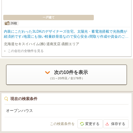
一戸建て
26枚
内装にこだわった3LDKのデザイナーズ住宅。太陽光・蓄電池搭載で光熱費が
経済的です♪地震にも強い軽量鉄骨造なので安心安全♪間取り作成や資金のご相
談も無料で出来ますのでお気軽にご相談下さい♪☆キャンペーン中☆不動産連
北海道セキスイハイム(株) 道南支店 函館エリア
合隊からご予約されて見学するとアマゾンギフト券2,000円分プレゼント！更
この会社の全物件を見る
に当社ＨＰからの予約でＪＣＢギフト券1,000円分プレゼント！！【新価格】
旧価格3995万円(税込) 旧価格公表日2025年11月22日新価格3895万円(税込)
新価格公表日2026年5月29日
次の
10
件を表示
（
11～20
件目／全
178
件）
現在の検索条件
オープンハウス
この検索条件を
変更する
保存する