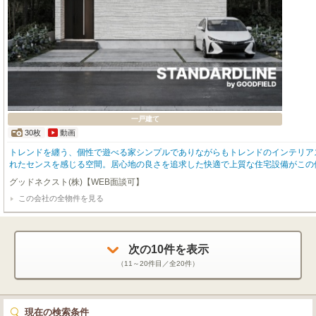
一戸建て
30枚
動画
トレンドを纏う、個性で遊べる家シンプルでありながらもトレンドのインテリア
れたセンスを感じる空間。居心地の良さを追求した快適で上質な住宅設備がこの
格もスマートなGOODFIELDの定番ライン。～goodfield quality～■次世代の
グッドネクスト(株)【WEB面談可】
のZEH水準新築住宅■北海道で２1００棟以上の累計販売実績を誇る弊社だから
この会社の全物件を見る
住みやすい間取り■お住まい後の不安をカバーする充実の４大保証（地盤保証・
ター保証・設備保証）■散水栓と外部コンセントを標準装備だから洗車もBBQも
次の
10
件を表示
（
11～20
件目／全
20
件）
現在の検索条件