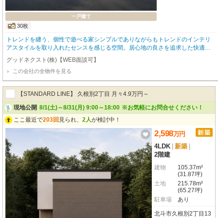
一戸建て
30枚
トレンドを纏う、個性で遊べる家シンプルでありながらもトレンドのインテリ
アスタイルを取り入れたセンスを感じる空間。居心地の良さを追求した快適で
上質な住宅設備がこの価格。センスも価格もスマートなGOODFIELDの定番ライ
グッドネクスト(株)【WEB面談可】
ン。～goodfield quality～■次世代の基準に適合した高品質のZEH水準新築住宅■
この会社の全物件を見る
北海道で２０００棟以上の累計販売実績を誇る弊社だからご提案できる本当に
住みやすい間取り■お住まい後の不安をカバーする充実の４大保証（地盤保証・
住宅瑕疵保証・アフター保証・設備保証）■散水栓と外部コンセントを標準装備
【STANDARD LINE】 久根別2丁目 月々4.9万円～
だから洗車もBBQも可能
現地公開
8/1(土)～8/31(月) 9:00～18:00
※お気軽にお問合せください！
ここ最近で
203回
見られ、
2人
が検討中！
2,598
万
円
4LDK
|
新築
|
2階建
建物
105.37m²
(31.87坪)
土地
215.78m²
(65.27坪)
駐車場
あり
北斗市久根別2丁目13