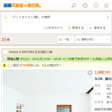
「グッドネクスト(株)」の物件
この検索条件を
変更する
保存する
20
件
House in MATOBA ┃ 的場町の家
現地公開
8/1(土)～8/31(月) 9:00～18:00
※ご内覧予約受付中！お気軽にお問
ここ最近で
704回
見られ、
5人
が検討中！
1,680
万
円
3LDK
|
築4
建物
112
坪)
土地
141
坪)
駐車場
あ
函館市的場町1