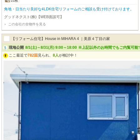
21枚
角地・日当たり良好な4LDK住宅リフォームのご相談も受け付けております。
グッドネクスト(株)【WEB面談可】
この会社の全物件を見る
【リフォーム住宅】House in MIHARA 4 ｜美原４丁目の家
現地公開
8/1(土)～8/31(月) 9:00～18:00
※上記以外のお時間でもご内覧可能
ここ最近で
782回
見られ、
8人
が検討中！