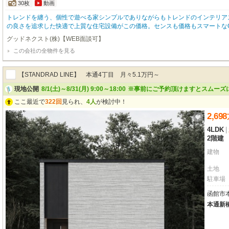
30枚
動画
トレンドを纏う、個性で遊べる家シンプルでありながらもトレンドのインテリア
の良さを追求した快適で上質な住宅設備がこの価格。センスも価格もスマートなGOODFIEL
次世代の基準に適合した高品質のZEH水準新築住宅■北海道で２1００棟以上の
グッドネクスト(株)【WEB面談可】
みやすい間取り■お住まい後の不安をカバーする充実の４大保証（地盤保証・住
この会社の全物件を見る
部コンセントを標準装備だから洗車もBBQも可能
【STANDRAD LINE】 本通4丁目 月々5.1万円～
現地公開
8/1(土)～8/31(月) 9:00～18:00
※事前にご予約頂けますとスムーズ
ここ最近で
322回
見られ、
4人
が検討中！
2,698
4LDK
|
2階建
建物
土地
駐車場
函館市本
本通新