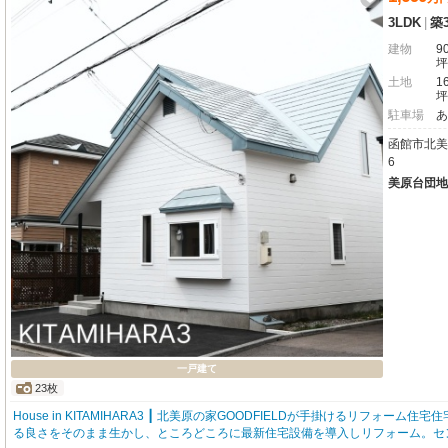
3LDK
|
築
建物
90
坪
土地
1
坪
駐車場
あ
函館市北美
6
美原台団地
一戸建て
23枚
House in KITAMIHARA3 ┃ 北美原の家GOODFIELDが手掛けるリフォーム住
る良さをそのまま生かし、ところどころに最新住宅設備を導入しリフォーム。セ