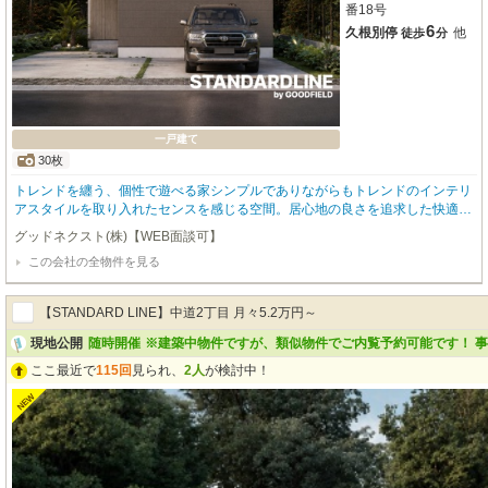
番18号
6
久根別停
他
徒歩
分
一戸建て
30枚
トレンドを纏う、個性で遊べる家シンプルでありながらもトレンドのインテリ
アスタイルを取り入れたセンスを感じる空間。居心地の良さを追求した快適で
上質な住宅設備がこの価格。センスも価格もスマートなGOODFIELDの定番ラ
グッドネクスト(株)【WEB面談可】
イン。～goodfield quality～■次世代の基準に適合した高品質のZEH水準新築住
この会社の全物件を見る
宅■北海道で2,100棟以上の累計販売実績を誇る弊社だからご提案できる本当に
住みやすい間取り■お住まい後の不安をカバーする充実の４大保証（地盤保
証・住宅瑕疵保証・アフター保証・設備保証）■散水栓と外部コンセントを標
【STANDARD LINE】中道2丁目 月々5.2万円～
準装備だから洗車もBBQも可能
現地公開
随時開催
※建築中物件ですが、類似物件でご内覧予約可能です！ 
ここ最近で
115回
見られ、
2人
が検討中！
NEW