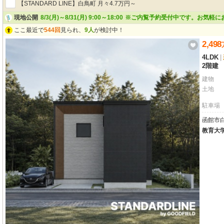
【STANDARD LINE】白鳥町 月々4.7万円～
現地公開
8/3(月)～8/31(月) 9:00～18:00
※ご内覧予約受付中です。お気軽に
ここ最近で
544回
見られ、
9人
が検討中！
2,498
4LDK
|
2階建
建物
土地
駐車場
函館市白
教育大