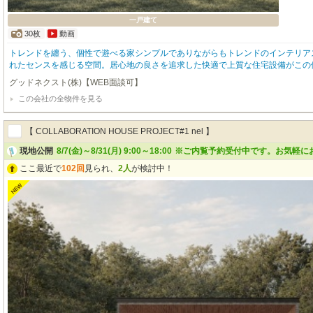
一戸建て
30枚
動画
トレンドを纏う、個性で遊べる家シンプルでありながらもトレンドのインテリア
れたセンスを感じる空間。居心地の良さを追求した快適で上質な住宅設備がこの
格もスマートなGOODFIELDの定番ライン。～goodfield quality～■次世代の
グッドネクスト(株)【WEB面談可】
のZEH水準新築住宅■北海道で2100棟以上の累計販売実績を誇る弊社だからご
この会社の全物件を見る
みやすい間取り■お住まい後の不安をカバーする充実の４大保証（地盤保証・住
ー保証・設備保証）■散水栓と外部コンセントを標準装備だから洗車もBBQも可
【 COLLABORATION HOUSE PROJECT#1 nel 】
現地公開
8/7(金)～8/31(月) 9:00～18:00
※ご内覧予約受付中です。お気軽に
ここ最近で
102回
見られ、
2人
が検討中！
NEW