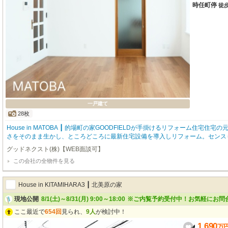
時任町停
徒
一戸建て
28枚
House in MATOBA ┃ 的場町の家GOODFIELDが手掛けるリフォーム住宅住宅
さをそのまま生かし、ところどころに最新住宅設備を導入しリフォーム。センス
マートなGOODFIELD流のリフォーム住宅が登場。～goodfield quality～■内
グッドネクスト(株)【WEB面談可】
全面張り替え、フローリングも張り替え対応■北海道で２１００棟以上の累計販
この会社の全物件を見る
弊社だからご提案できるリフォーム内容■駐車スペースを2台分確保、散水栓も完
可能
House in KITAMIHARA3 ┃ 北美原の家
現地公開
8/1(土)～8/31(月) 9:00～18:00
※ご内覧予約受付中！お気軽にお問
ここ最近で
654回
見られ、
9人
が検討中！
1,690
万