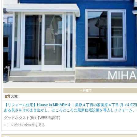
一戸建て
30枚
【リフォーム住宅】House in MIHARA 4 ｜美原４丁目の家美原４丁目 月々4
ある良さをそのまま生かし、ところどころに最新住宅設備を導入しリフォーム。セン
宅が登場。～goodfield quality～■内装クロスは全面張り替え、フローリ
グッドネクスト(株)【WEB面談可】
る弊社だからご提案できるリフォーム内容■駐車スペースを３台分確保、散水栓も
この会社の全物件を見る