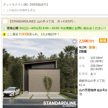
て一体化させた、パナソニックだけの人と空間に調和するデザインにコラボのカラー
グッドネクスト(株)【WEB面談可】
ワクワクさせるスタイリッシュなオープンスタイル。カラーを変更してより一体的
この会社の全物件を見る
ZEH水準夏は涼しく、冬はあったかい。厳冬の北海道でも安心の住宅性能。◇住
績を誇る当社だからご提案できる安心してお住まい頂ける建売住宅。
【STANDARDLINE】山の手３丁目 月々4.9万円～
現地公開
8/1(土)～8/31(月) 9:00～18:00
※お気軽にお問い合わせください！
ここ最近で
283回
見られ、
3人
が検討中！
2,598
万
円
4LDK
|
新築
|
2階建
建物
102.68m²
(31.06坪)
土地
208.09m²
(62.94坪)
駐車場
あり
函館市山の手３丁目
61-4
4
山の手団地停
徒歩
分
他