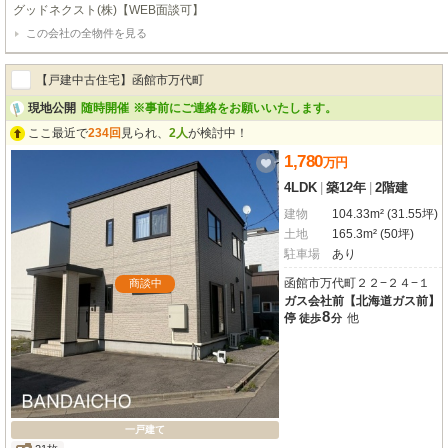
もスマートなGOODFIELD流のリフォーム住宅が登場。～goodfield quality～
グッドネクスト(株)【WEB面談可】
全面張り替え、フローリングも張り替え対応■北海道で２０００棟以上の累計販
この会社の全物件を見る
弊社だからご提案できるリフォーム内容■駐車スペースを2台分確保、散水栓も完
可能
【戸建中古住宅】函館市万代町
現地公開
随時開催
※事前にご連絡をお願いいたします。
ここ最近で
234回
見られ、
2人
が検討中！
1,780
万
円
4LDK
|
築12年
|
2階建
建物
104.33m² (31.55坪)
土地
165.3m² (50坪)
駐車場
あり
函館市万代町２２−２４−１
商談中
ガス会社前【北海道ガス前】
8
停
他
徒歩
分
一戸建て