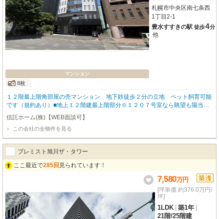
札幌市中央区南七条西
1丁目2-1
4
豊水すすきの駅
徒歩
分
他
マンション
8枚
１２階最上階角部屋の売マンション 地下鉄徒歩２分の立地 ペット飼育可能
です（規約あり）■地上１２階建最上階部分※１２０７号室なら眺望も陽当た
りも◎■専有面積１１９．８５㎡＋バルコニー２０．３８㎡、広々３ＬＤＫで
信託ホーム(株)【WEB面談可】
家族に余裕の空間■大和ハウス施工のタワー型ＲＣ、宅配ＢＯＸ・床暖房・防
この会社の全物件を見る
犯設備充実■２沿線利用可能！豊水すすきの駅徒歩２分、すすきの・中島公園
も徒歩圏■リバーサイド立地・二重床／二重天井設計・浴室乾燥・ＩＨなど高
機能仕様
プレミスト旭川ザ・タワー
ここ最近で
285回
見られています！
7,580
万
円
[坪単価 約376.0万円/
坪]
1LDK
|
築1年
|
21階
/
25階建