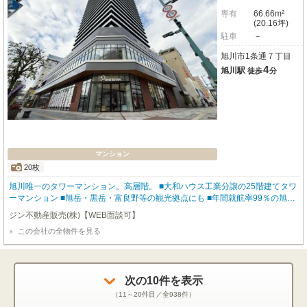
専有
66.66m²
(20.16坪)
駐車
－
旭川市1条通７丁目
4
旭川駅
徒歩
分
マンション
20枚
旭川唯一のタワーマンション。高層階。 ■大和ハウス工業分譲の25階建てタワ
ーマンション ■旭岳・黒岳・富良野等の観光拠点にも ■年間就航率99％の旭川
空港まで車で約25分 ■ＪＲ函館線・宗谷線「旭川」駅徒歩4分 ■2025年2月築 ■
ジン不動産販売(株)【WEB面談可】
21階部分東向きで陽当たり・眺望良好 ■2LDK→1LDKに間取変更 ■ゲストルー
この会社の全物件を見る
ムやスカイビューラウンジなど充実の共用部 ■平和通買物公園徒歩1分、フィ
ール旭川徒歩2分、イオンモール旭川駅前徒歩3分
次の
10
件を表示
（
11～20
件目／全
938
件）