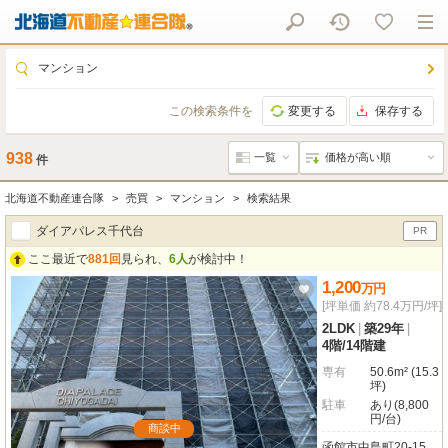
マンション
この検索条件を
変更する
保存する
938
件
北海道不動産連合隊
売買
マンション
検索結果
ダイアパレス千代台
PR
ここ最近で
881回
見られ、
6人
が検討中！
1,200
万
円
[坪単価 約78.4万円/坪]
2LDK
|
築29年
|
4階
/
14階建
専有
50.6m² (15.3
坪)
駐車
あり(8,800
円/台)
商談中
函館市中島町20-15