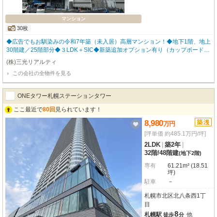
マンション
30枚
◆広告でもお馴染みの令和7年築（未入居）高層マンション！◆地下1階、地上
30階建／25階部分◆３LDK＋SIC◆新築追加オプション有り（カップボード、
吊戸棚、玄関全身鏡、玄関ピクチャーレール）◆LDK16.7帖の風通し良い居室
(株)三光リアルティ
空間◆スカイラウンジや宅配ボックス設備など細かな配慮が行き届いた住環境
この会社の全物件を見る
◆断熱性のある構造で光熱費が抑えられ家計にも優しい設計です！お気軽にお
問い合わせください。
ONEタワー札幌ステーションタワー
ここ最近で
80回
見られています！
8,980
万
円
[坪単価 約485.1万円/坪]
2LDK
|
築2年
|
32階
/
48階建
(地下2階)
専有
61.21m² (18.51
坪)
駐車
－
札幌市北区北八条西1丁
目
8
札幌駅
他
徒歩
分