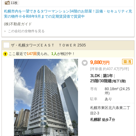
11枚
札幌市内を一望できるタワーマンション34階のお部屋！設備・セキュリティ充
実の物件※令和8年9月までの定期賃貸借で賃貸中
(株)不動産ガイド
この会社の全物件を見る
ザ・札幌タワーズＥＡＳＴ ＴＯＷＥＲ 2505
ここ最近で
147回
見られ、
1人
が検討中！
9,880
万
円
[坪単価 約407.4万円/坪]
3LDK
|
築1年
|
25階
/
30階建
(地下1階)
専有
80.18m² (24.25
坪)
駐車
あり
札幌市東区北六条東二丁
目2-3
7
札幌駅
徒歩
分