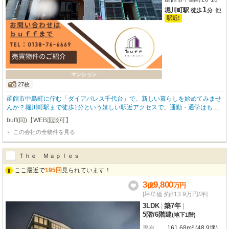
1
堀川町駅
他
徒歩
分
駅近!
マンション
27枚
函館市中島町に佇む「ダイアパレス千代台」で、新しい暮らしを始めてみませ
んか？堀川町駅まで徒歩1分という嬉しい駅近アクセスで、通勤・通学はもち
ろん、お出かけもスマートに楽しめます。現在、大規模修繕が進行中となりま
buff(同)【WEB面談可】
す。壁クロスやクッションフローリングの張替え、畳の表替えなど、そのまま
この会社の全物件を見る
住んでも良し！！リフォームで手を加えても良し！！！な物件です！！広々と
した2LDK（専有面積50.6㎡）は、お一人暮らしからご夫婦、小さなお子様が
いらっしゃるご家庭にもぴったり。東向きのバルコニーからは、心地よい朝日
Ｔｈｅ Ｍａｐｌｅｓ
が差し込むことでしょう。オートロックやモニタ付インターホンで安心のセキ
ュリティ。宅配BOXや追い焚き風呂、ガス暖房、二重サッシといった充実の設
ここ最近で
195回
見られています！
備が、日々の快適さをサポートしてくれます。周辺にはコンビニ、スーパー、
3
9,800
億
万
円
病院、郵便局、小学校、中学校などが徒歩圏内に揃い、生活利便性もそろって
ます。閑静な住宅街に位置しているので、落ち着いた暮らしが叶います。駐車
[坪単価 約813.9万円/坪]
場も2台分ご用意があり、お車をお持ちの方にも嬉しいですね。新しい魅力が
3LDK
|
築7年
|
詰まったこのお部屋で、素敵な毎日を始...
5階
/
6階建
(地下1階)
専有
161.68m² (48.9坪)