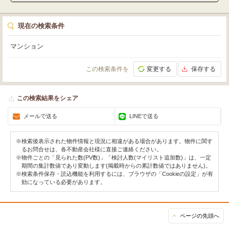
現在の検索条件
マンション
この検索条件を
変更する
保存する
この検索結果をシェア
メールで送る
LINEで送る
※検索後表示された物件情報と現況に相違がある場合があります。物件に関す
るお問合せは、各不動産会社様に直接ご連絡ください。
※物件ごとの「見られた数(PV数)」「検討人数(マイリスト追加数)」は、一定
期間の集計数値であり変動します(掲載時からの累計数値ではありません)。
※検索条件保存・読込機能を利用するには、ブラウザの「Cookieの設定」が有
効になっている必要があります。
ページの先頭へ