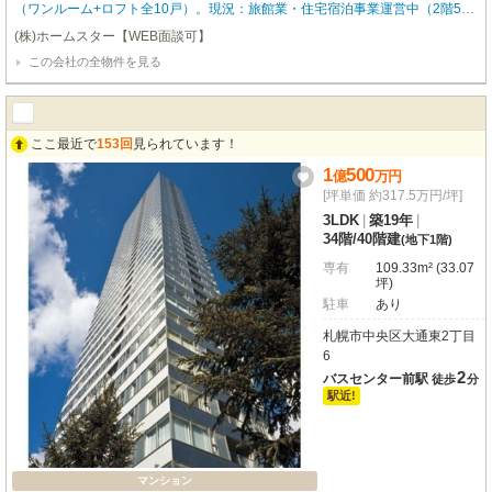
（ワンルーム+ロフト全10戸）。現況：旅館業・住宅宿泊事業運営中（2階5戸
+1階1戸旅館業、1階4戸民泊業）。【2025年実績】売上22,594,000円、支出1
(株)ホームスター【WEB面談可】
0,991,000円（表面利回り15.5%・実質利回り約8％）。自社運営にて管理して
この会社の全物件を見る
おりますため、お引渡し後は要相談となります。※家具家電付き(現状渡し)※
契約不適合責任免責※境界非明示。資料請求などのお問い合わせは弊社公式LI
NEもしくはメールからがスムーズです。
ここ最近で
153回
見られています！
1
500
億
万
円
[坪単価 約317.5万円/坪]
3LDK
|
築19年
|
34階
/
40階建
(地下1階)
専有
109.33m² (33.07
坪)
駐車
あり
札幌市中央区大通東2丁目
6
2
バスセンター前駅
徒歩
分
駅近!
マンション