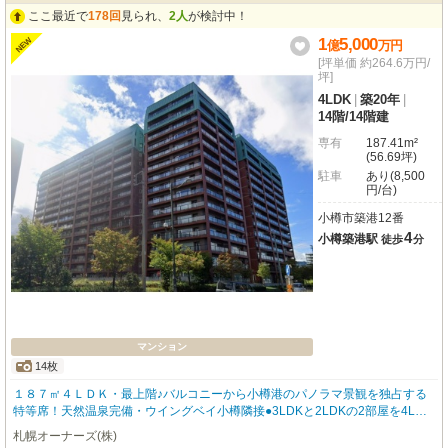
ここ最近で
178回
見られ、
2人
が検討中！
1
5,000
NEW
億
万
円
[坪単価 約264.6万円/
坪]
4LDK
|
築20年
|
14階
/
14階建
専有
187.41m²
(56.69坪)
駐車
あり(8,500
円/台)
小樽市築港12番
4
小樽築港駅
徒歩
分
マンション
14枚
１８７㎡４ＬＤＫ・最上階♪バルコニーから小樽港のパノラマ景観を独占する
特等席！天然温泉完備・ウイングベイ小樽隣接●3LDKと2LDKの2部屋を4LDK
にリフォームしたラグジュアリーなお部屋です！●経済的なセントラル給湯暖
札幌オーナーズ(株)
房システム採用！●防犯カメラ・オートロック・ＴＶ付きモニターホンで安心