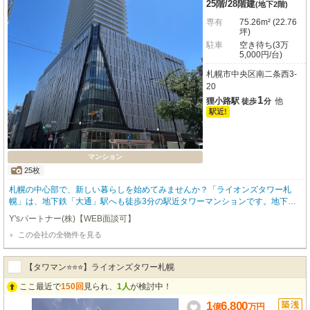
25階
/
28階建
(地下2階)
専有
75.26m² (22.76
坪)
駐車
空き待ち(3万
5,000円/台)
札幌市中央区南二条西3-
20
1
狸小路駅
他
徒歩
分
駅近!
マンション
25枚
札幌の中心部で、新しい暮らしを始めてみませんか？「ライオンズタワー札
幌」は、地下鉄「大通」駅へも徒歩3分の駅近タワーマンションです。地下街
へ直結で雨にあたらず駅まで行くことができ、通勤・通学はもちろん、お出か
Y'sパートナー(株)【WEB面談可】
けにも大変便利な立地が魅力ですね。28階建ての25階部分、東向きの角部屋
この会社の全物件を見る
からは、札幌の街並みやテレビ塔、遠くの山々まで見渡せる開放的な眺望が
日々の暮らしを彩ってくれます。この度、内装リフォームが完了し、より快適
な空間へと生まれ変わりました。3LDKから2LDKに変更されたLDKは広々23.2
【タワマン⭐⭐⭐】ライオンズタワー札幌
帖！間接照明が施され、洗練された空間で、ご家族との時間もより一層豊かな
ものになるでしょう。エアコン2台、床暖房、食洗機、ディスポーザーなど、
ここ最近で
150回
見られ、
1人
が検討中！
日々の暮らしを豊かに彩る設備が充実しているのも嬉しいポイントです。大切
1
6,800
億
万
円
なペット（猫も可）との新生活も、きっと素敵な思い出になりますよ。モユク