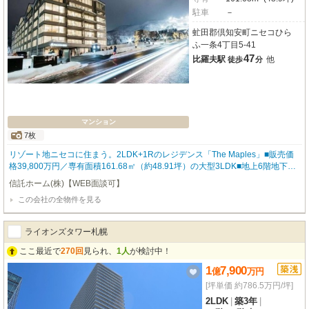
駐車
－
虻田郡倶知安町ニセコひら
ふ一条4丁目5-41
47
比羅夫駅
他
徒歩
分
マンション
7枚
リゾート地ニセコに住まう。2LDK+1Rのレジデンス「The Maples」■販売価
格39,800万円／専有面積161.68㎡（約48.91坪）の大型3LDK■地上6階地下1
階建の5階部分に位置■2018年12月築・RC造・全73戸のリゾートマンション■
信託ホーム(株)【WEB面談可】
管理人常駐／運営・管理：NISADE × The Luxe Nomad■賃貸中（オーナーチ
この会社の全物件を見る
ェンジ物件）■ニセコの自然と都市型快適設備を融合したハイグレード仕様
ライオンズタワー札幌
ここ最近で
270回
見られ、
1人
が検討中！
1
7,900
億
万
円
[坪単価 約786.5万円/坪]
2LDK
|
築3年
|