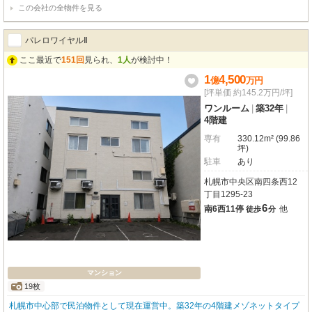
この会社の全物件を見る
のセキュリティ●機能的なシステムキッチン・食洗機あり！●ペット飼育可※規
約制限有り
パレロワイヤルⅡ
ここ最近で
151回
見られ、
1人
が検討中！
1
4,500
億
万
円
[坪単価 約145.2万円/坪]
ワンルーム
|
築32年
|
4階建
専有
330.12m² (99.86
坪)
駐車
あり
札幌市中央区南四条西12
丁目1295-23
6
南6西11停
他
徒歩
分
マンション
19枚
札幌市中心部で民泊物件として現在運営中。築32年の4階建メゾネットタイプ