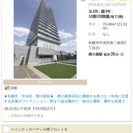
サッポロ直結、ドン・キホーテが徒歩1分圏内と、お買い物施設も豊富で、
[坪単価 約788.0万円/坪]
日々の生活がぐっと便利になります。大通公園も近く、都心にありながら豊か
3LDK
|
築3年
|
な自然も感じられます。
10階
/
28階建
(地下2階)
専有
70.48m² (21.32
坪)
駐車
なし
札幌市中央区南二条西3
丁目20
35
狸小路駅
他
徒歩
分
マンション
10枚
★札幌市・中央区・狸小路前★ 狸小路商店街に隣接する希少な一等地に位置
する高層タワーマンション。駅まで徒歩圏内で、毎日の通勤・通学も快適で
す。3LDKのゆとりあるレイアウトに、ワイドな窓から広がる開放感。都心の
(株)内池の不動産【WEB面談可】
利便性とタワーならではのラグジュアリーを両立した、満足度の高い住空間を
この会社の全物件を見る
ご提供します。 ※他に、気になるタワマンがございましたら気軽にお問合せ下
さい。
ベイシティガーデン小樽フロントＢ