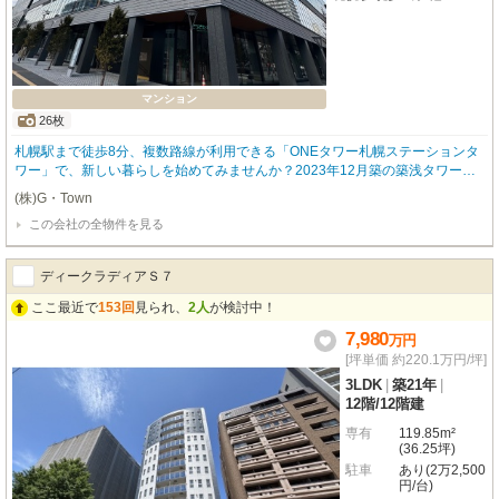
マンション
26枚
札幌駅まで徒歩8分、複数路線が利用できる「ONEタワー札幌ステーションタ
ワー」で、新しい暮らしを始めてみませんか？2023年12月築の築浅タワーマ
ンション、32階のお部屋です。広々61.21㎡の2LDKは、LD10.4帖、K3.5帖、
(株)G・Town
洋室2部屋というゆとりの間取り。IHクッキングヒーター付きのシステムキッ
この会社の全物件を見る
チンは3口コンロで、お料理好きの方にも嬉しいですね。オートロックやモニ
タ付インターホン、防犯カメラでセキュリティも安心。宅配BOXや24時間ゴ
ミ出し可など、忙しい毎日をサポートする設備も充実しています。納戸やシュ
ディークラディアＳ７
ーズインクローゼット、全居室収納で、お部屋をすっきりと保てますよ。徒歩
1分のコンビニをはじめ、ショッピングセンターや飲食店、小学校も近く、生
ここ最近で
153回
見られ、
2人
が検討中！
活利便性も快適で安心な都市生活が、きっとあなたを待っています。
7,980
万
円
[坪単価 約220.1万円/坪]
3LDK
|
築21年
|
12階
/
12階建
専有
119.85m²
(36.25坪)
駐車
あり(2万2,500
円/台)