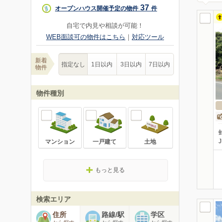
37
オープンハウス開催予定の物件
件
自宅で内見や相談が可能！
WEB面談可の物件はこちら
｜
対応ツール
新着
指定なし
1日以内
3日以内
7日以内
物件
物件種別
マンション
一戸建て
土地
もっと見る
検索エリア
住所
路線/駅
学区