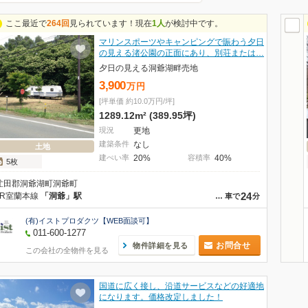
ここ最近で
264回
見られています！現在
1人
が検討中です。
マリンスポーツやキャンピングで賑わう夕日
の見える渚公園の正面にあり、別荘または…
夕日の見える洞爺湖畔売地
3,900
万
円
[坪単価 約10.0万円/坪]
1289.12m² (389.95坪)
現況
更地
建築条件
なし
土地
建ぺい率
20%
容積率
40%
5枚
虻田郡洞爺湖町洞爺町
24
JR室蘭本線
「洞爺」駅
…
車で
分
(有)イストプロダクツ【WEB面談可】
011-600-1277
お問合せ
物件詳細を見る
この会社の全物件を見る
国道に広く接し、沿道サービスなどの好適地
になります。価格改定しました！