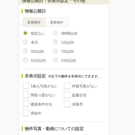
情報公開日・非表示設定・その他
情報公開日
新着物件
更新物件
指定なし
3時間以内
本日
1日以内
3日以内
7日以内
10日以内
14日以内
非表示設定
※以下の物件を非表示にできます。
1枚も写真がない
外観写真がない
間取り図がない
提案住宅
建築条件付き
未販売
商談中
物件写真・動画についての設定