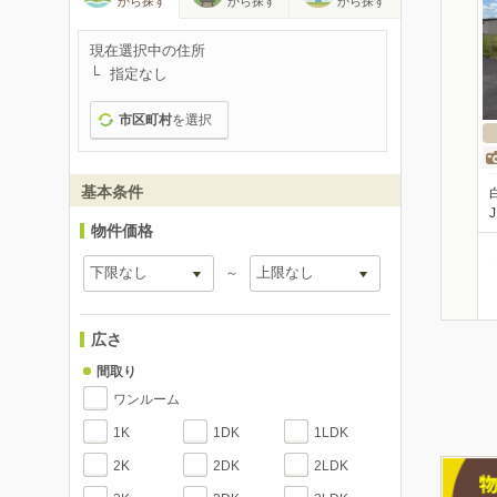
から探す
から探す
から探す
現在選択中の住所
指定なし
市区町村
を選択
基本条件
物件価格
～
広さ
間取り
ワンルーム
1K
1DK
1LDK
2K
2DK
2LDK