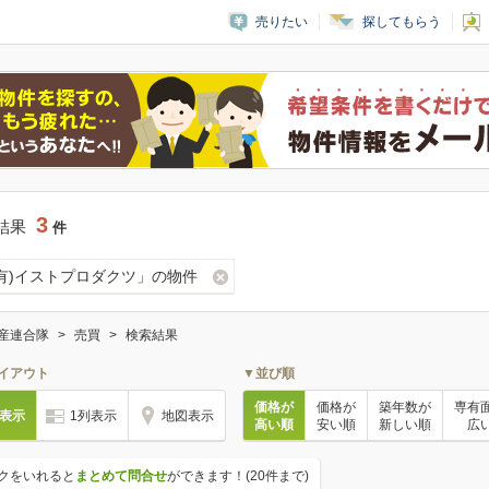
売りたい
探してもらう
3
結果
件
(有)イストプロダクツ」の物件
産連合隊
売買
検索結果
イアウト
▼並び順
価格が
価格が
築年数が
専有
列表示
1列表示
地図表示
高い順
安い順
新しい順
広
クをいれると
まとめて問合せ
ができます！(20件まで)