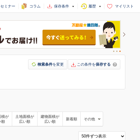
セミナー
コラム
保存条件
履歴
マイリスト
検索条件
を変更
この条件を
保存する
面積が
土地面積が
建物面積が
新着順
その他
い順
広い順
広い順