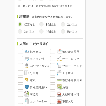
※「駅」には、路面電車の停留所も含まれます。
駐車場
※契約可能な空き台数になります。
指定なし
1台以上
2台以上
3台以上
4台以上
5台以上
人気のこだわり条件
都市ガス
追い焚き風呂
エアコン付
オートロック
24hセキュリティ
ブロードバンド
分筆可
上下水道
電気
複数路線利用可
幹線道路沿い
角地
南道路
大型車進入可
エレベーター
車庫あり