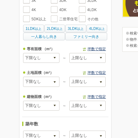
3K
3DK
3LDK
4K
4DK
4LDK
5DK以上
二世帯住宅
その他
1LDK
2LDK
3LDK
4LDK
以上
以上
以上
以上
※検索
一人暮らし向き
ファミリー向き
※物件
※検索
専有面積
（m²）
坪数で指定
～
土地面積
（m²）
坪数で指定
～
建物面積
（m²）
坪数で指定
～
築年数
～