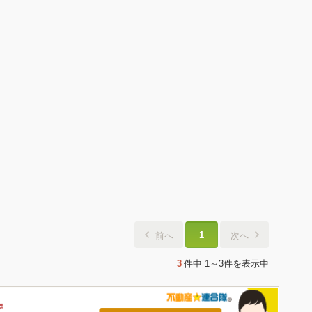
1
前へ
次へ
3
件中
1～3件
を表示中