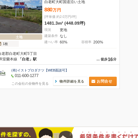
白老町大町国道沿い土地
880
万
円
[坪単価 約2.0万円/坪]
1481.3m² (448.09坪)
現況
更地
建築条件
なし
土地
建ぺい率
60%
容積率
200%
1枚
白老郡白老町大町5丁目
16
JR室蘭本線
「白老」駅
…
徒歩
分
(有)イストプロダクツ【WEB面談可】
011-600-1277
お問合せ
物件詳細を見る
この会社の全物件を見る