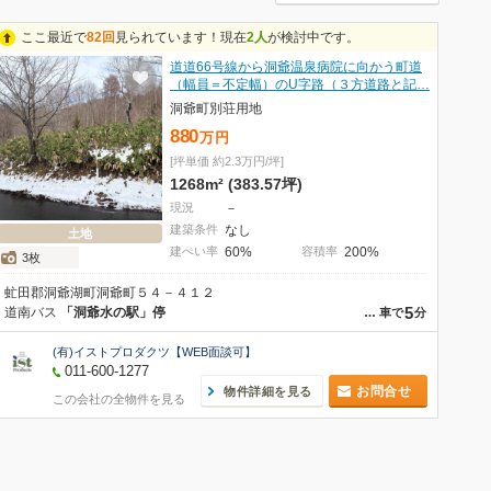
ここ最近で
82回
見られています！現在
2人
が検討中です。
道道66号線から洞爺温泉病院に向かう町道
（幅員＝不定幅）のU字路（３方道路と記…
洞爺町別荘用地
880
万
円
[坪単価 約2.3万円/坪]
1268m² (383.57坪)
現況
－
建築条件
なし
土地
建ぺい率
60%
容積率
200%
3枚
虻田郡洞爺湖町洞爺町５４－４１２
5
道南バス
「洞爺水の駅」停
…
車で
分
(有)イストプロダクツ【WEB面談可】
011-600-1277
お問合せ
物件詳細を見る
この会社の全物件を見る