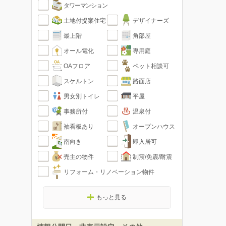
タワーマンション
土地付提案住宅
デザイナーズ
最上階
角部屋
オール電化
専用庭
OAフロア
ペット相談可
スケルトン
路面店
男女別トイレ
平屋
事務所付
温泉付
袖看板あり
オープンハウス
南向き
即入居可
売主の物件
制震/免震/耐震
リフォーム・リノベーション物件
もっと見る