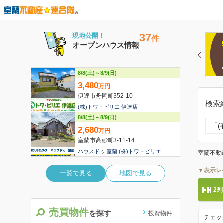
検索
「
室蘭不動
▼表示レ
2
売買物件
を探す
投資物件
チェッ