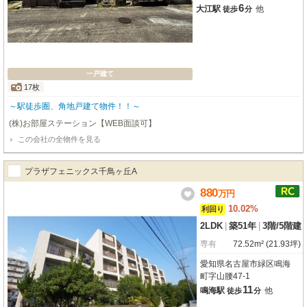
6
大江駅
他
徒歩
分
一戸建て
17枚
～駅徒歩圏、角地戸建て物件！！～
(株)お部屋ステーション【WEB面談可】
この会社の全物件を見る
プラザフェニックス千鳥ヶ丘A
880
万
円
10.02%
利回り
2LDK
|
築51年
|
3階
/
5階建
専有
72.52m² (21.93坪)
愛知県名古屋市緑区鳴海
町字山腰47-1
11
鳴海駅
他
徒歩
分