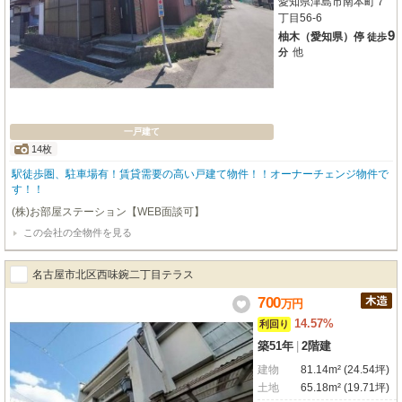
愛知県津島市南本町７
丁目56-6
9
柚木（愛知県）停
徒歩
他
分
一戸建て
14枚
駅徒歩圏、駐車場有！賃貸需要の高い戸建て物件！！オーナーチェンジ物件で
す！！
(株)お部屋ステーション【WEB面談可】
この会社の全物件を見る
名古屋市北区西味鋺二丁目テラス
700
万
円
14.57%
利回り
築51年
|
2階建
建物
81.14m² (24.54坪)
土地
65.18m² (19.71坪)