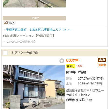
一戸建て
16枚
～千種区東山元町、文教地区八事日赤エリアです♪～
(株)お部屋ステーション【WEB面談可】
この会社の全物件を見る
中川区下之一色町戸建
600
万
円
14%
利回り
築50年
|
2階建
建物
107.67m² (32.57坪)
土地
80.99m² (24.49坪)
愛知県名古屋市中川区下之一
色町字東ノ切55-2
11
権野停
他
徒歩
分