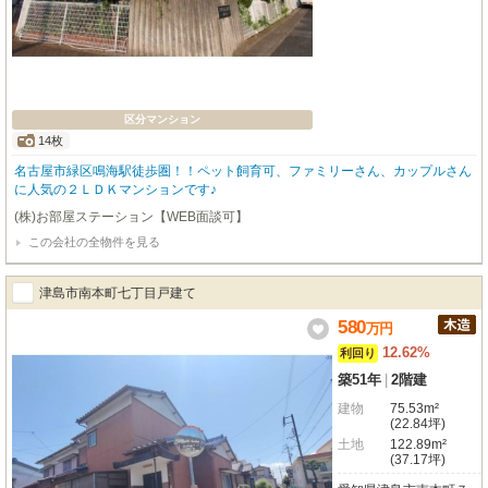
区分マンション
14枚
名古屋市緑区鳴海駅徒歩圏！！ペット飼育可、ファミリーさん、カップルさん
に人気の２ＬＤＫマンションです♪
(株)お部屋ステーション【WEB面談可】
この会社の全物件を見る
津島市南本町七丁目戸建て
580
万
円
12.62%
利回り
築51年
|
2階建
建物
75.53m²
(22.84坪)
土地
122.89m²
(37.17坪)