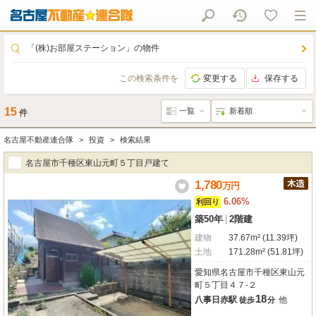
「(株)お部屋ステーション」の物件
この検索条件を
変更する
保存する
15
件
名古屋不動産連合隊
投資
検索結果
名古屋市千種区東山元町５丁目戸建て
1,780
万
円
6.06%
利回り
築50年
|
2階建
建物
37.67m² (11.39坪)
土地
171.28m² (51.81坪)
愛知県名古屋市千種区東山元
町５丁目４７-２
18
八事日赤駅
他
徒歩
分