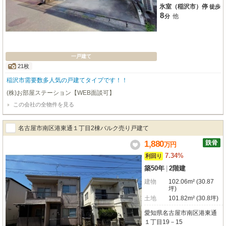
氷室（稲沢市）停
徒歩
8
他
分
一戸建て
21枚
稲沢市需要数多人気の戸建てタイプです！！
(株)お部屋ステーション【WEB面談可】
この会社の全物件を見る
名古屋市南区港東通１丁目2棟バルク売り戸建て
1,880
万
円
7.34%
利回り
築50年
|
2階建
建物
102.06m² (30.87
坪)
土地
101.82m² (30.8坪)
愛知県名古屋市南区港東通
１丁目19－15