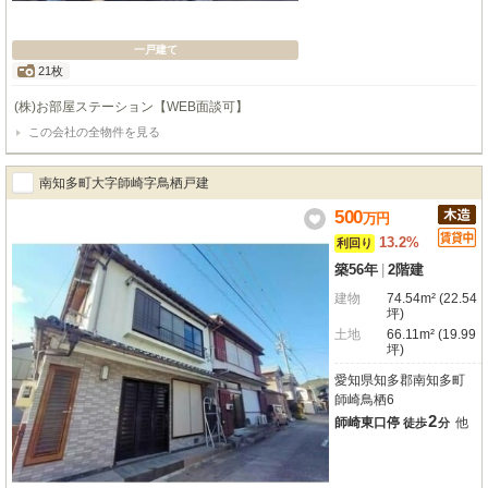
一戸建て
21枚
(株)お部屋ステーション【WEB面談可】
この会社の全物件を見る
南知多町大字師崎字鳥栖戸建
500
万
円
13.2%
利回り
築56年
|
2階建
建物
74.54m² (22.54
坪)
土地
66.11m² (19.99
坪)
愛知県知多郡南知多町
師崎鳥栖6
2
師崎東口停
他
徒歩
分