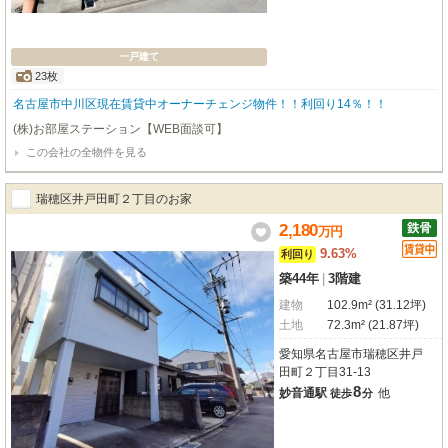
一戸建て
23枚
名古屋市中川区現在賃貸中オーナーチェンジ物件！！利回り14％！！
(株)お部屋ステーション【WEB面談可】
この会社の全物件を見る
瑞穂区井戸田町２丁目のお家
2,180
万
円
9.63%
利回り
築44年
|
3階建
建物
102.9m² (31.12坪)
土地
72.3m² (21.87坪)
愛知県名古屋市瑞穂区井戸
田町２丁目31-13
8
妙音通駅
他
徒歩
分