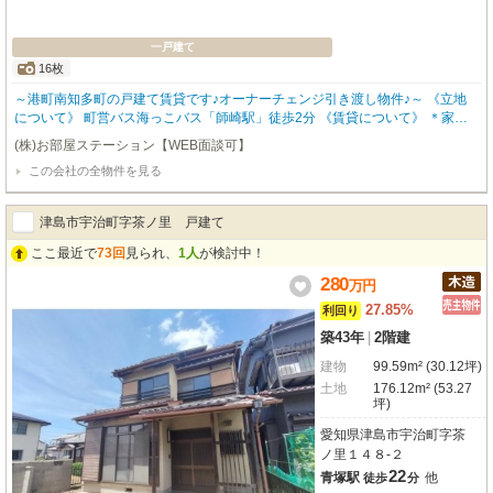
一戸建て
16枚
～港町南知多町の戸建て賃貸です♪オーナーチェンジ引き渡し物件♪～ 《立地
について》 町営バス海っこバス「師崎駅」徒歩2分 《賃貸について》 ＊家賃5
5,000円、年収660,000円にて賃貸中。 ＊家賃保証会社有り（ジェイリー
(株)お部屋ステーション【WEB面談可】
ス）、引継ぎ可。 ＊その他詳細はメールにてお問合せ下さい。
この会社の全物件を見る
津島市宇治町字茶ノ里 戸建て
ここ最近で
73回
見られ、
1人
が検討中！
280
万
円
27.85%
利回り
築43年
|
2階建
建物
99.59m² (30.12坪)
土地
176.12m² (53.27
坪)
愛知県津島市宇治町字茶
ノ里１４８-２
22
青塚駅
他
徒歩
分