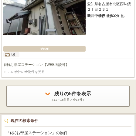
愛知県名古屋市北区西味鋺
２丁目２３１
2
新川中橋停
他
徒歩
分
その他
4枚
(株)お部屋ステーション【WEB面談可】
この会社の全物件を見る
残りの
5
件を表示
（
11～15
件目／全
15
件）
現在の検索条件
「(株)お部屋ステーション」の物件