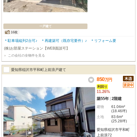
一戸建て
16枚
＊駐車場縦列2台可♪ ＊再建築可（既存宅要件）♪ ＊リフォーム要
(株)お部屋ステーション【WEB面談可】
この会社の全物件を見る
愛知県稲沢市平和町上前浪戸建て
850
万
円
利回り
11.26%
築55年
|
2階建
建物
61.04m²
(18.46坪)
土地
83.6m²
(25.28坪)
愛知県稲沢市平和町
上前浪72