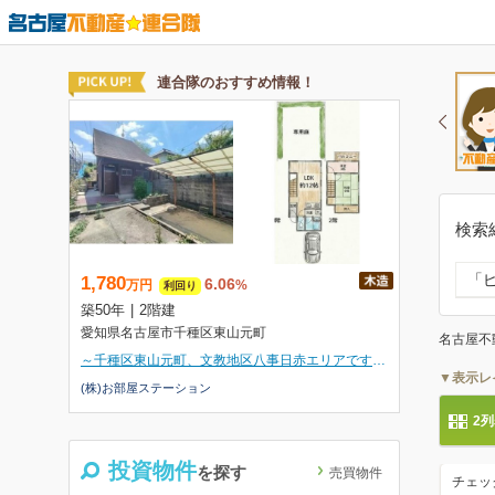
検索
「ピ
名古屋不
▼表示レ
2
投資物件
を探す
売買物件
チェッ