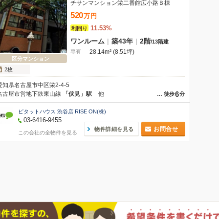
チサンマンション栄二番館広小路Ｂ棟
520
万
円
11.53%
利回り
ワンルーム
|
築43年
|
2階
/
13階建
専有
28.14m² (8.51坪)
区分マンション
2枚
愛知県名古屋市中区栄2-4-5
6
名古屋市営地下鉄東山線
「伏見」駅
他
…
徒歩
分
ピタットハウス 渋谷店 RISE ON(株)
03-6416-9455
お問合せ
物件詳細を見る
この会社の全物件を見る