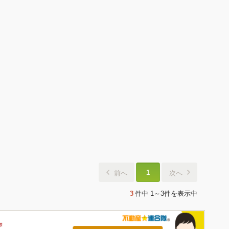
1
前へ
次へ
3
件中
1～3件
を表示中