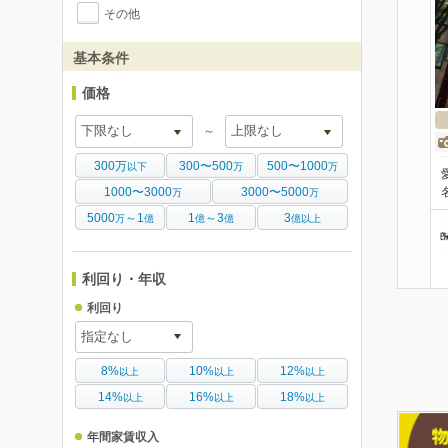
その他
基本条件
価格
～
300万
300〜500
500〜1000
以下
万
万
1000〜3000
3000〜5000
万
万
5000
～1
1
～3
3
万
億
億
億
億以上
利回り・年収
利回り
8%
10%
12%
以上
以上
以上
14%
16%
18%
以上
以上
以上
年間家賃収入