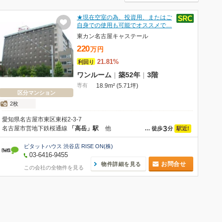
★現在空室の為、投資用、またはご
自身での使用も可能でオススメで…
東カン名古屋キャステール
220
万
円
21.81%
利回り
ワンルーム
|
築52年
|
3階
専有
18.9m² (5.71坪)
区分マンション
2枚
愛知県名古屋市東区東桜2-3-7
3
名古屋市営地下鉄桜通線
「高岳」駅
他
駅近!
…
徒歩
分
ピタットハウス 渋谷店 RISE ON(株)
03-6416-9455
お問合せ
物件詳細を見る
この会社の全物件を見る