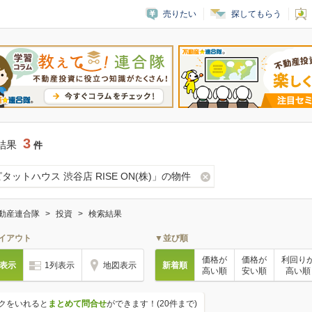
売りたい
探してもらう
3
結果
件
タットハウス 渋谷店 RISE ON(株)」の物件
動産連合隊
投資
検索結果
イアウト
▼並び順
価格が
価格が
利回り
列表示
1列表示
地図表示
新着順
高い順
安い順
高い順
クをいれると
まとめて問合せ
ができます！(20件まで)