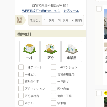
自宅で内見や相談が可能！
WEB面談可の物件はこちら
｜
対応ツール
新着
指定なし
1日以内
3日以内
7日以内
物件
物件種別
一棟
区分
事業用
一棟アパート
一棟マンション
一棟ビル
賃貸併用住宅
店舗付住宅
一戸建て
区分マンション
区分店舗
区分事務所
倉庫・工場
ホテル
駐車場