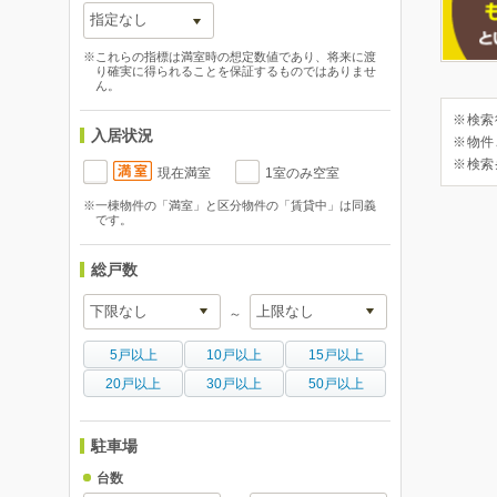
※これらの指標は満室時の想定数値であり、将来に渡
り確実に得られることを保証するものではありませ
ん。
※検索
入居状況
※物件
※検索
現在満室
1室のみ空室
※一棟物件の「満室」と区分物件の「賃貸中」は同義
です。
総戸数
～
5戸以上
10戸以上
15戸以上
20戸以上
30戸以上
50戸以上
駐車場
台数