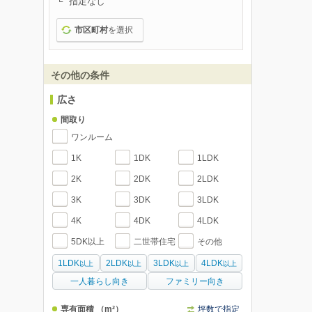
指定なし
市区町村
を選択
その他の条件
広さ
間取り
ワンルーム
1K
1DK
1LDK
2K
2DK
2LDK
3K
3DK
3LDK
4K
4DK
4LDK
5DK以上
二世帯住宅
その他
1LDK
2LDK
3LDK
4LDK
以上
以上
以上
以上
一人暮らし向き
ファミリー向き
専有面積
（m²）
坪数で指定