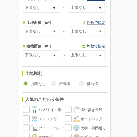
～
土地面積
（m²）
坪数で指定
～
建物面積
（m²）
坪数で指定
～
土地権利
指定なし
所有権
借地権
人気のこだわり条件
バス/トイレ別
追い焚き風呂
エアコン付
オートロック
ブロードバンド
大学・専門近く