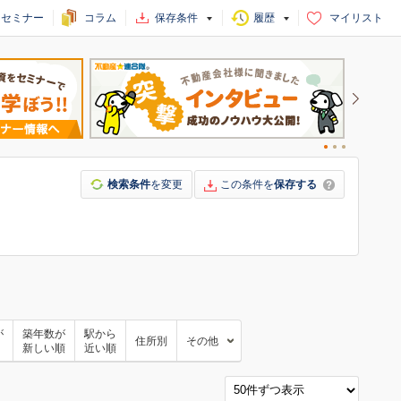
セミナー
コラム
保存条件
履歴
マイリスト
検索条件
を変更
この条件を
保存する
が
築年数が
駅から
住所別
その他
新しい順
近い順