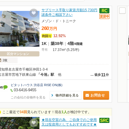
サブリース手取り家賃月額15,730円
諸条件ご相談下さい
メゾン・ド・トニーク
260
万
円
12.92%
利回り
1K
|
築38年
|
4階
/
4階建
専有
17.37m² (5.25坪)
区分マンション
2枚
愛知県名古屋市千種区仲田1-3-4
11
名古屋市営地下鉄東山線
「今池」駅
他
…
徒歩
分
ピタットハウス 渋谷店 RISE ON(株)
03-6416-9455
お問合せ
物件詳細を見る
この会社の全物件を見る
ここ最近で
34回
見られています！現在
1人
が検討中です。
★現在空室の為、ご自身でのご使用
又は投資用としてもおすすめです★