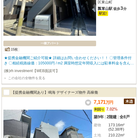
区東山町
3
瓢箪山駅
徒歩
分
駅近!
一棟アパート
15枚
★提携金融機関ご紹介可能★ 詳細はお問い合わせください！！ 〇管理条件付
き 〇相続税路線価：105000円 / m2 満室時想定年間収入には駐車料金を含んで
おります。 入居者に人気な設備を数多く設置しているので、入居率も高く ど
(株)rh investment【WEB面談可】
なたにも気に入って頂ける物件となっております。 ▼物件仕様▼ ☆全室IoT完
この会社の全物件を見る
備の利便性が高いアパート ・スマホ対応可能なオートロック ・窓に取り付け
る防犯センサー ・あらゆる家電が操作できるスマートリモコン ・バストイレ
別 ・追い炊き機能 ・独立洗面台 ・TVモニタ付きインターホン 【robothomeグ
【提携金融機関あり】鳴海 デザイナーズ物件 高稼働
ループ】 ・東証上場企業グループ会社 ・仕入、設計、施工、販売、管理、ワ
ンストップ ・金融機関のご相談も承ります。
7,171
万
円
7.02%
利回り
築9年
|
2階建
|
全8戸
建物
173.16m²
(52.38坪)
土地
210.22m²