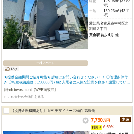
建物
125.06m² (37.83
坪)
土地
139.23m² (42.11
坪)
愛知県名古屋市中村区角
割町２丁目
4
黄金駅
他
徒歩
分
一棟アパート
12枚
★提携金融機関ご紹介可能★ 詳細はお問い合わせください！！ 〇管理条件付
き 〇相続税路線価：150000円 / m2 入居者に人気な設備を数多く設置している
ので、入居率も高く どなたにも気に入って頂ける物件となっております。 ▼
(株)rh investment【WEB面談可】
物件仕様▼ ・ロフト ・バストイレ別 ・追い炊き機能 ・独立洗面台 ・TVモニ
この会社の全物件を見る
タ付きインターホン 【robothomeグループ】 ・東証上場企業グループ会社 ・
仕入、設計、施工、販売、管理、ワンストップ ・金融機関のご相談も承りま
す。
【提携金融機関あり】山王 デザイナーズ物件 高稼働
7,750
万
円
6.59%
利回り