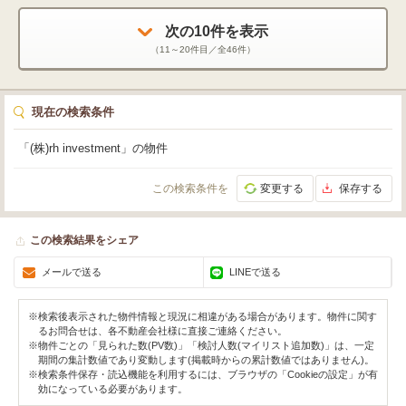
次の
10
件を表示
（
11～20
件目／全
46
件）
現在の検索条件
「(株)rh investment」の物件
この検索条件を
変更する
保存する
この検索結果をシェア
メールで送る
LINEで送る
※検索後表示された物件情報と現況に相違がある場合があります。物件に関す
るお問合せは、各不動産会社様に直接ご連絡ください。
※物件ごとの「見られた数(PV数)」「検討人数(マイリスト追加数)」は、一定
期間の集計数値であり変動します(掲載時からの累計数値ではありません)。
※検索条件保存・読込機能を利用するには、ブラウザの「Cookieの設定」が有
効になっている必要があります。