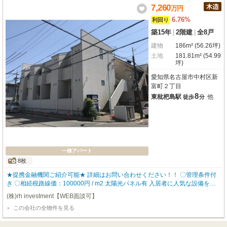
7,260
万
円
6.76%
利回り
築15年
|
2階建
|
全8戸
建物
186m² (56.26坪)
土地
181.81m² (54.99
坪)
愛知県名古屋市中村区新
富町２丁目
8
東枇杷島駅
他
徒歩
分
一棟アパート
8枚
★提携金融機関ご紹介可能★ 詳細はお問い合わせください！！ 〇管理条件付
き 〇相続税路線価：100000円 / m2 太陽光パネル有 入居者に人気な設備を数
多く設置しているので、入居率も高く どなたにも気に入って頂ける物件とな
(株)rh investment【WEB面談可】
っております。 ▼物件仕様▼ ・ロフト ・バストイレ別 ・追い炊き機能 ・独
この会社の全物件を見る
立洗面台 ・TVモニタ付きインターホン 【robothomeグループ】 ・東証上場企
業グループ会社 ・仕入、設計、施工、販売、管理、ワンストップ ・金融機関
のご相談も承ります。