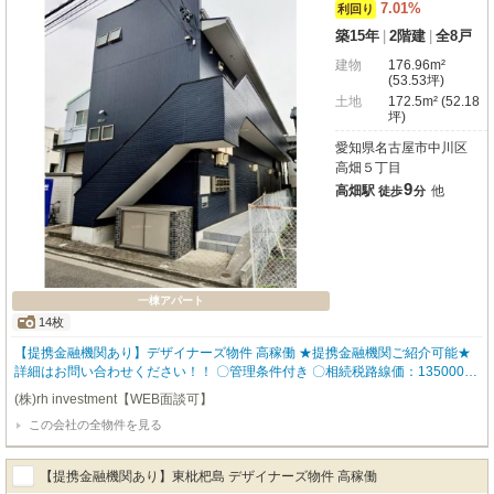
7.01%
利回り
築15年
|
2階建
|
全8戸
建物
176.96m²
(53.53坪)
土地
172.5m² (52.18
坪)
愛知県名古屋市中川区
高畑５丁目
9
高畑駅
他
徒歩
分
一棟アパート
14枚
【提携金融機関あり】デザイナーズ物件 高稼働 ★提携金融機関ご紹介可能★
詳細はお問い合わせください！！ 〇管理条件付き 〇相続税路線価：135000円
/ m2 太陽光パネル有 入居者に人気な設備を数多く設置しているので、入居率
(株)rh investment【WEB面談可】
も高く どなたにも気に入って頂ける物件となっております。 ▼物件仕様▼ ・
この会社の全物件を見る
ロフト付き ・バストイレ別 ・追い炊き機能 ・独立洗面台 ・TVモニタ付きイ
ンターホン 【robothomeグループ】 ・東証上場企業グループ会社 ・仕入、設
計、施工、販売、管理、ワンストップ ・金融機関のご相談も承ります。
【提携金融機関あり】東枇杷島 デザイナーズ物件 高稼働