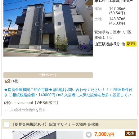
築15年
|
2階建
|
全8戸
建物
167.08m²
(50.54坪)
土地
148.87m²
(45.03坪)
愛知県名古屋市中川区
露橋１丁目
3
山王駅
他
駅近!
徒歩
分
一棟アパート
14枚
★提携金融機関ご紹介可能★ 詳細はお問い合わせください！！ 〇管理条件付
き 〇相続税路線価：140000円 / m2 入居者に人気な設備を数多く設置している
ので、入居率も高く どなたにも気に入って頂ける物件となっております。 ▼
(株)rh investment【WEB面談可】
物件仕様▼ ・ロフト ・バストイレ別 ・追い炊き機能 ・独立洗面台 ・TVモニ
この会社の全物件を見る
タ付きインターホン 【robothomeグループ】 ・東証上場企業グループ会社 ・
仕入、設計、施工、販売、管理、ワンストップ ・金融機関のご相談も承りま
す。
【提携金融機関あり】高畑 デザイナーズ物件 高稼働
7,000
万
円