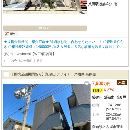
4
八田駅
他
徒歩
分
一棟アパート
9枚
★提携金融機関ご紹介可能★ 詳細はお問い合わせください！！ 〇管理条件付
き 〇相続税路線価：140000円 / m2 入居者に人気な設備を数多く設置している
ので、入居率も高く どなたにも気に入って頂ける物件となっております。 ▼
(株)rh investment【WEB面談可】
物件仕様▼ ・バストイレ別 ・独立洗面台 ・ロフト付き 【robothomeグルー
この会社の全物件を見る
プ】 ・東証上場企業グループ会社 ・仕入、設計、施工、販売、管理、ワンス
トップ ・金融機関のご相談も承ります。
【提携金融機関あり】瓢箪山 デザイナーズ物件 高稼働
7,900
万
円
6.27%
利回り
築8年
|
2階建
|
全8戸
建物
174.12m²
(52.67坪)
土地
224.28m²
(67.84坪)
愛知県名古屋市守山