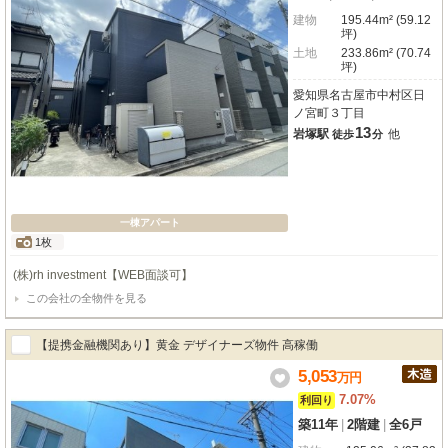
建物
195.44m² (59.12
坪)
土地
233.86m² (70.74
坪)
愛知県名古屋市中村区日
ノ宮町３丁目
13
岩塚駅
他
徒歩
分
一棟アパート
1枚
(株)rh investment【WEB面談可】
この会社の全物件を見る
【提携金融機関あり】黄金 デザイナーズ物件 高稼働
5,053
万
円
7.07%
利回り
築11年
|
2階建
|
全6戸