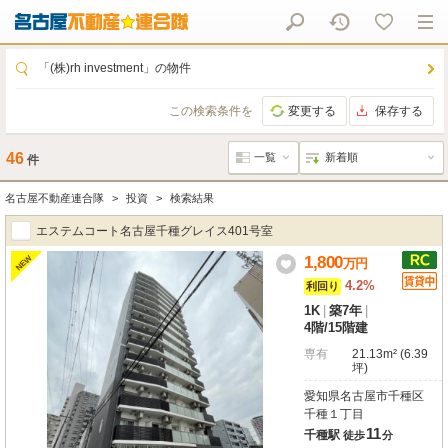
「(株)rh investment」の物件
この検索条件を
変更する
保存する
46
件
名古屋不動産連合隊
投資
検索結果
エステムコート名古屋千種グレイス401号室
1,800
NEW
万
円
4.2%
利回り
1K
|
築7年
|
4階
/
15階建
専有
21.13m² (6.39
坪)
愛知県名古屋市千種区
千種１丁目
11
千種駅
徒歩
分