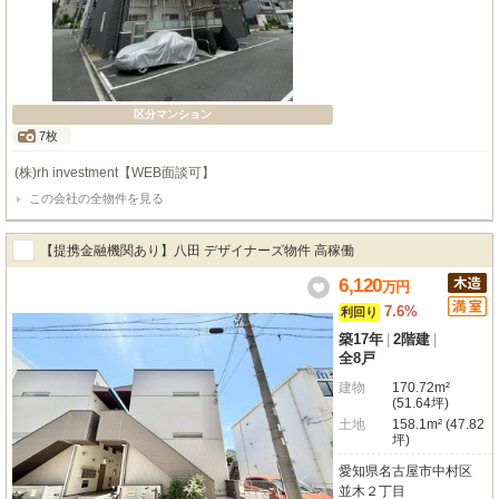
区分マンション
7枚
(株)rh investment【WEB面談可】
この会社の全物件を見る
【提携金融機関あり】八田 デザイナーズ物件 高稼働
6,120
万
円
7.6%
利回り
築17年
|
2階建
|
全8戸
建物
170.72m²
(51.64坪)
土地
158.1m² (47.82
坪)
愛知県名古屋市中村区
並木２丁目