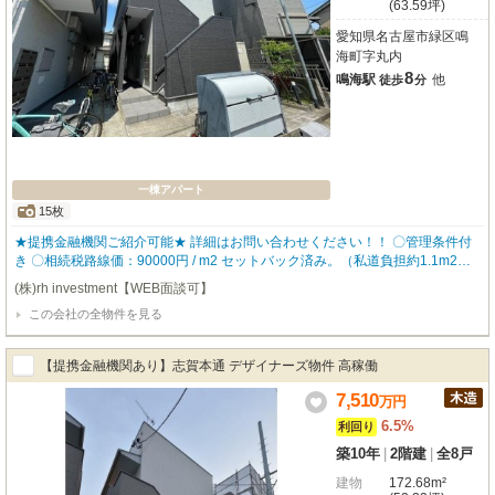
(63.59坪)
愛知県名古屋市緑区鳴
海町字丸内
8
鳴海駅
他
徒歩
分
一棟アパート
15枚
★提携金融機関ご紹介可能★ 詳細はお問い合わせください！！ 〇管理条件付
き 〇相続税路線価：90000円 / m2 セットバック済み。（私道負担約1.1m2）
入居者に人気な設備を数多く設置しているので、入居率も高く どなたにも気
(株)rh investment【WEB面談可】
に入って頂ける物件となっております。 ▼物件仕様▼ ・バストイレ別 ・追い
この会社の全物件を見る
炊き機能 ・独立洗面台 ・ロフト付き 【robothomeグループ】 ・東証上場企業
グループ会社 ・仕入、設計、施工、販売、管理、ワンストップ ・金融機関の
ご相談も承ります。
【提携金融機関あり】志賀本通 デザイナーズ物件 高稼働
7,510
万
円
6.5%
利回り
築10年
|
2階建
|
全8戸
建物
172.68m²