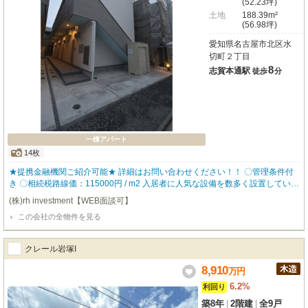
(52.23坪)
土地
188.39m²
(56.98坪)
愛知県名古屋市北区水
切町２丁目
8
志賀本通駅
徒歩
分
一棟アパート
14枚
★提携金融機関ご紹介可能★ 詳細はお問い合わせください！！ 〇管理条件付
き 〇相続税路線価：115000円 / m2 入居者に人気な設備を数多く設置している
ので、入居率も高く どなたにも気に入って頂ける物件となっております。 ▼
(株)rh investment【WEB面談可】
物件仕様▼ ・バストイレ別 ・追い炊き機能 ・独立洗面台 ・TVモニタ付きイ
この会社の全物件を見る
ンターホン 【robothomeグループ】 ・東証上場企業グループ会社 ・仕入、設
計、施工、販売、管理、ワンストップ ・金融機関のご相談も承ります。
クレール岩塚I
8,910
万
円
6.2%
利回り
築8年
|
2階建
|
全9戸