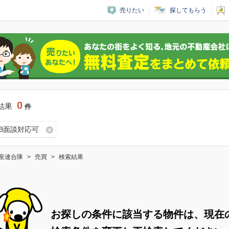
売りたい
探してもらう
0
結果
件
EB面談対応可
産連合隊
売買
検索結果
お探しの条件に該当する物件は、現在