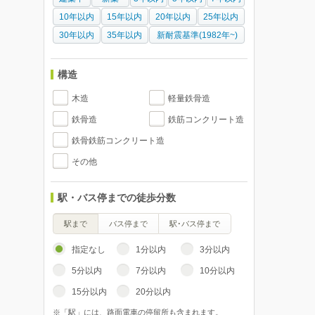
10年以内
15年以内
20年以内
25年以内
30年以内
35年以内
新耐震基準(1982年~)
構造
木造
軽量鉄骨造
鉄骨造
鉄筋コンクリート造
鉄骨鉄筋コンクリート造
その他
駅・バス停までの徒歩分数
駅まで
バス停まで
駅･バス停まで
指定なし
1分以内
3分以内
5分以内
7分以内
10分以内
15分以内
20分以内
※「駅」には、路面電車の停留所も含まれます。