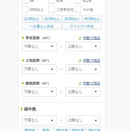
4K
4DK
4LDK
5DK以上
二世帯住宅
その他
1LDK
2LDK
3LDK
4LDK
以上
以上
以上
以上
一人暮らし向き
ファミリー向き
専有面積
（m²）
坪数で指定
～
土地面積
（m²）
坪数で指定
～
建物面積
（m²）
坪数で指定
～
築年数
～
建築中
新築
3年以内
5年以内
7年以内