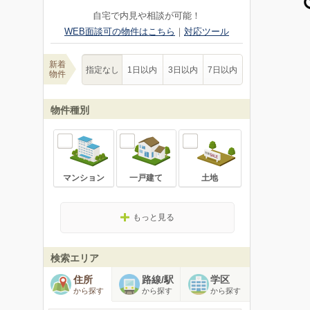
自宅で内見や相談が可能！
WEB面談可の物件はこちら
｜
対応ツール
新着
指定なし
1日以内
3日以内
7日以内
物件
物件種別
マンション
一戸建て
土地
もっと見る
検索エリア
住所
路線/駅
学区
から探す
から探す
から探す