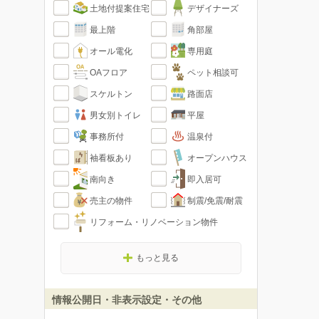
土地付提案住宅
デザイナーズ
最上階
角部屋
オール電化
専用庭
OAフロア
ペット相談可
スケルトン
路面店
男女別トイレ
平屋
事務所付
温泉付
袖看板あり
オープンハウス
南向き
即入居可
売主の物件
制震/免震/耐震
リフォーム・リノベーション物件
もっと見る
情報公開日・非表示設定・その他