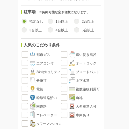
駐車場
※契約可能な空き台数になります。
指定なし
1台以上
2台以上
3台以上
4台以上
5台以上
人気のこだわり条件
都市ガス
追い焚き風呂
エアコン付
オートロック
24hセキュリティ
ブロードバンド
分筆可
上下水道
電気
複数路線利用可
幹線道路沿い
角地
南道路
大型車進入可
エレベーター
車庫あり
タワーマンション