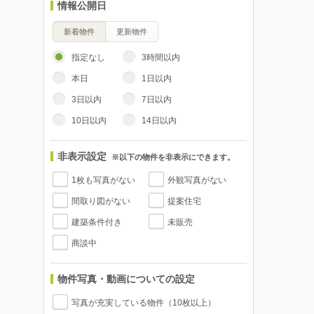
情報公開日
新着物件
更新物件
指定なし
3時間以内
本日
1日以内
3日以内
7日以内
10日以内
14日以内
非表示設定
※以下の物件を非表示にできます。
1枚も写真がない
外観写真がない
間取り図がない
提案住宅
建築条件付き
未販売
商談中
物件写真・動画についての設定
写真が充実している物件（10枚以上）