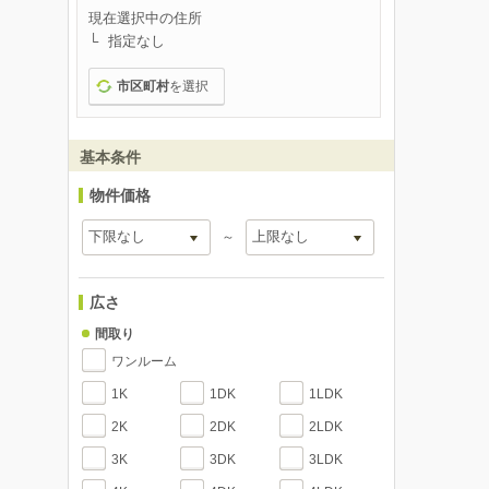
現在選択中の住所
指定なし
市区町村
を選択
基本条件
物件価格
～
広さ
間取り
ワンルーム
1K
1DK
1LDK
2K
2DK
2LDK
3K
3DK
3LDK