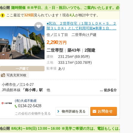
問い合わせください。なお、来場受付票をご記入いただいた方にはAmazonギフト
地公開
随時開催
※※平日、土・日・祝日いつでも、ご案内いたします。必ずご予約くだ
ここ最近で
329回
見られています！現在
4人
が検討中です。
●民泊、２世帯住宅（１階３ＬＤＫ＋Ｓ、２
階３ＬＤＫ）として利用可能●車庫１台、…
住ノ江１丁目 二世帯向け戸建
2,290
万
円
二世帯型
|
築43年
|
2階建
建物
231.25m² (69.95坪)
土地
333.17m² (100.78坪)
駐車場
あり
一戸建て
写真充実30枚
小樽市住ノ江1-6-27
6
JR函館本線
「南小樽」駅
他
…
徒歩
分
(有)大成不動産
0134-22-5428
お問合せ
物件詳細を見る
この会社の全物件を見る
問い合わせください。なお、来場受付票をご記入いただいた方にはAmazonギフト
地公開
8/6(木)～8/9(日) 13:00～16:00
※見学ご希望の方は、電話もしくはメールで