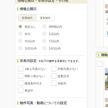
情報公開日・非表示設定・その他
情報公開日
新着物件
更新物件
指定なし
3時間以内
本日
1日以内
3日以内
7日以内
10日以内
14日以内
現地
非表示設定
※以下の物件を非表示にできます。
1枚も写真がない
外観写真がない
間取り図がない
提案住宅
建築条件付き
未販売
商談中
物件写真・動画についての設定