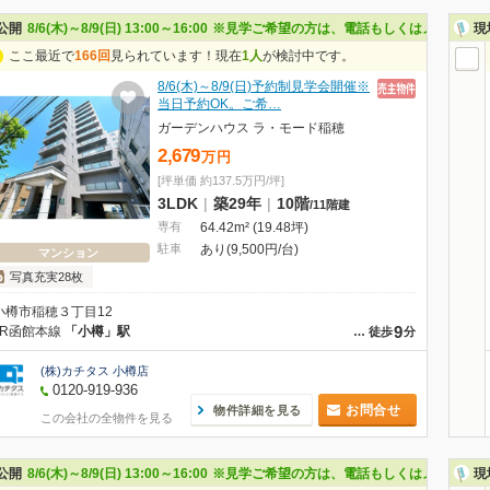
公開
8/6(木)～8/9(日) 13:00～16:00
※見学ご希望の方は、電話もしくはメールでお
現
ここ最近で
166回
見られています！現在
1人
が検討中です。
8/6(木)～8/9(日)予約制見学会開催※
当日予約OK。ご希…
ガーデンハウス ラ・モード稲穂
2,679
万
円
[坪単価 約137.5万円/坪]
3LDK
|
築29年
|
10階
/
11階建
専有
64.42m² (19.48坪)
駐車
あり(9,500円/台)
マンション
写真充実28枚
小樽市稲穂３丁目12
9
JR函館本線
「小樽」駅
…
徒歩
分
(株)カチタス 小樽店
0120-919-936
お問合せ
物件詳細を見る
この会社の全物件を見る
公開
8/6(木)～8/9(日) 13:00～16:00
※見学ご希望の方は、電話もしくはメールでお
現