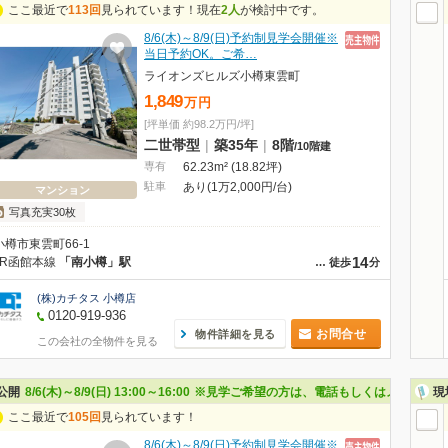
ここ最近で
113回
見られています！現在
2人
が検討中です。
8/6(木)～8/9(日)予約制見学会開催※
当日予約OK。ご希…
ライオンズヒルズ小樽東雲町
1,849
万
円
[坪単価 約98.2万円/坪]
二世帯型
|
築35年
|
8階
/
10階建
専有
62.23m² (18.82坪)
駐車
あり(1万2,000円/台)
マンション
写真充実30枚
小樽市東雲町66-1
14
JR函館本線
「南小樽」駅
…
徒歩
分
(株)カチタス 小樽店
0120-919-936
お問合せ
物件詳細を見る
この会社の全物件を見る
公開
8/6(木)～8/9(日) 13:00～16:00
※見学ご希望の方は、電話もしくはメールでお
現
ここ最近で
105回
見られています！
8/6(木)～8/9(日)予約制見学会開催※