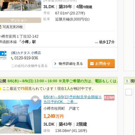
[坪単価 約69.0万円/坪]
3LDK
|
築39年
|
4階
/
9階建
専有
67.01m² (20.27坪)
駐車
近隣月極(8,000円/台)
マンション
写真充実29枚
小樽市富岡１丁目32-142
17
JR函館本線
「小樽」駅
…
徒歩
分
(株)カチタス 小樽店
0120-919-936
お問合せ
物件詳細を見る
この会社の全物件を見る
公開
8/6(木)～8/9(日) 13:00～16:00
※見学ご希望の方は、電話もしくはメールでお
現
ここ最近で
75回
見られています！現在
1人
が検討中です。
8/6(木)～8/9(日)予約制見学会開催※
当日予約OK。ご希…
小樽市桂岡町 戸建て
1,249
万
円
3LDK
|
築43年
|
2階建
建物
136.08m² (41.16坪)