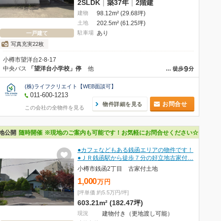
2SLDK
|
築37年
|
2階建
建物
98.12m² (29.68坪)
土地
202.5m² (61.25坪)
駐車場
あり
一戸建て
写真充実22枚
小樽市望洋台2-8-17
9
中央バス
「望洋台小学校」停
他
…
徒歩
分
(株)ライフクリエイト【WEB面談可】
011-600-1213
お問合せ
物件詳細を見る
この会社の全物件を見る
問い合わせください。なお、来場受付票をご記入いただいた方にはAmazonギフト
地公開
随時開催
※現地のご案内も可能です！お気軽にお問合せください☆
●カフェなどもある銭函エリアの物件です！
●ＪＲ銭函駅から徒歩７分の好立地古家付…
小樽市銭函2丁目 古家付土地
1,000
万
円
[坪単価 約5.5万円/坪]
603.21m² (182.47坪)
現況
建物付き（更地渡し可能）