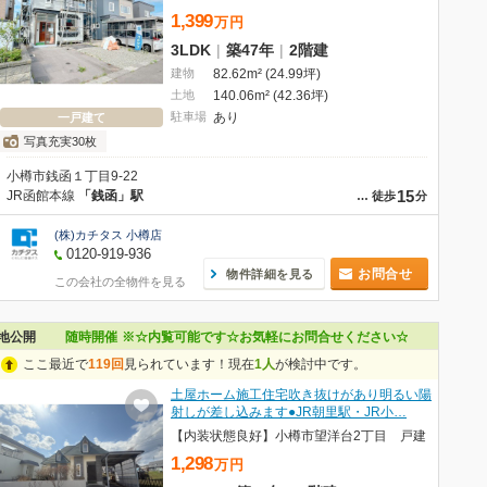
1,399
万
円
3LDK
|
築47年
|
2階建
建物
82.62m² (24.99坪)
土地
140.06m² (42.36坪)
駐車場
あり
一戸建て
写真充実30枚
小樽市銭函１丁目9-22
15
JR函館本線
「銭函」駅
…
徒歩
分
(株)カチタス 小樽店
0120-919-936
お問合せ
物件詳細を見る
この会社の全物件を見る
問い合わせください。なお、来場受付票をご記入いただいた方にはAmazonギフト
地公開
随時開催
※☆内覧可能です☆お気軽にお問合せください☆
ここ最近で
119回
見られています！現在
1人
が検討中です。
土屋ホーム施工住宅吹き抜けがあり明るい陽
射しが差し込みます●JR朝里駅・JR小…
【内装状態良好】小樽市望洋台2丁目 戸建
1,298
万
円