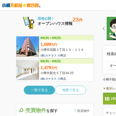
検索
オ
小樽不動
▼表示レ
2
売買物件
を探す
投資物件
チェッ