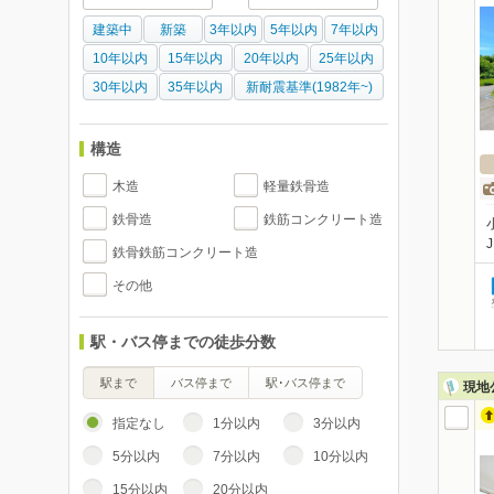
建築中
新築
3年以内
5年以内
7年以内
10年以内
15年以内
20年以内
25年以内
30年以内
35年以内
新耐震基準(1982年~)
構造
木造
軽量鉄骨造
鉄骨造
鉄筋コンクリート造
鉄骨鉄筋コンクリート造
その他
駅・バス停までの徒歩分数
駅まで
バス停まで
駅･バス停まで
現地
指定なし
1分以内
3分以内
5分以内
7分以内
10分以内
15分以内
20分以内