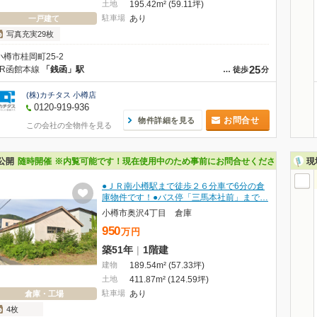
土地
195.42m² (59.11坪)
駐車場
あり
一戸建て
写真充実29枚
小樽市桂岡町25-2
25
JR函館本線
「銭函」駅
…
徒歩
分
(株)カチタス 小樽店
0120-919-936
お問合せ
物件詳細を見る
この会社の全物件を見る
公開
随時開催
※内覧可能です！現在使用中のため事前にお問合せください☆
現
●ＪＲ南小樽駅まで徒歩２６分車で6分の倉
庫物件です！●バス停「三馬本社前」まで…
小樽市奥沢4丁目 倉庫
950
万
円
築51年
|
1階建
建物
189.54m² (57.33坪)
土地
411.87m² (124.59坪)
駐車場
あり
倉庫・工場
4枚