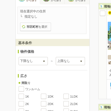
から探す
から探す
から探す
現地
現在選択中の住所
指定なし
市区町村
を選択
基本条件
物件価格
～
広さ
間取り
ワンルーム
1K
1DK
1LDK
2K
2DK
2LDK
現地