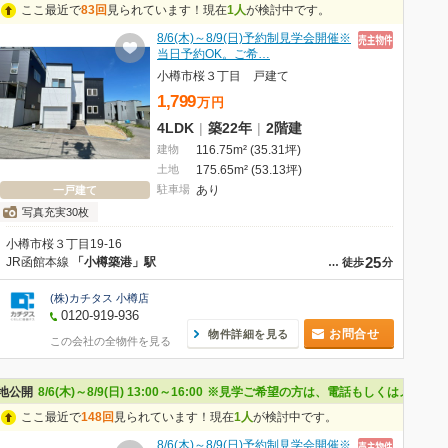
ここ最近で
83回
見られています！現在
1人
が検討中です。
8/6(木)～8/9(日)予約制見学会開催※
当日予約OK。ご希…
小樽市桜３丁目 戸建て
1,799
万
円
4LDK
|
築22年
|
2階建
建物
116.75m² (35.31坪)
土地
175.65m² (53.13坪)
駐車場
あり
一戸建て
写真充実30枚
小樽市桜３丁目19-16
25
JR函館本線
「小樽築港」駅
…
徒歩
分
(株)カチタス 小樽店
0120-919-936
お問合せ
物件詳細を見る
この会社の全物件を見る
問い合わせください。なお、来場受付票をご記入いただいた方にはAmazonギフト
地公開
8/6(木)～8/9(日) 13:00～16:00
※見学ご希望の方は、電話もしくはメールで
ここ最近で
148回
見られています！現在
1人
が検討中です。
8/6(木)～8/9(日)予約制見学会開催※