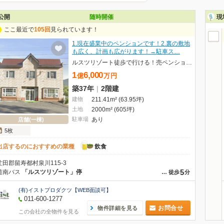
公開
随時開催
現
ここ最近で
105回
見られています！
1.現在盛業中のペンションです！2.裏の敷地
も広く、計画も広がります！→駐車ス…
ルスツリゾート徒歩で行ける！売ペンション！
1
6,000
億
万
円
築37年
|
2階建
建物
211.41m² (63.95坪)
土地
2000m² (605坪)
駐車場
あり
店舗(一棟)
5枚
出店するのにおすすめの業種
飲食
虻田郡留寿都村泉川115-3
5
道南バス
「ルスツリゾート」停
…
徒歩
分
(有)イストプロダクツ【WEB面談可】
011-600-1277
お問合せ
物件詳細を見る
この会社の全物件を見る