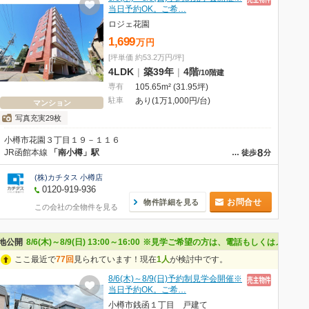
当日予約OK。ご希…
ロジェ花園
1,699
万
円
[坪単価 約53.2万円/坪]
4LDK
|
築39年
|
4階
/
10階建
専有
105.65m² (31.95坪)
駐車
あり(1万1,000円/台)
マンション
写真充実29枚
小樽市花園３丁目１９－１１６
8
JR函館本線
「南小樽」駅
…
徒歩
分
(株)カチタス 小樽店
0120-919-936
お問合せ
物件詳細を見る
この会社の全物件を見る
問い合わせください。なお、来場受付票をご記入いただいた方にはAmazonギフト
地公開
8/6(木)～8/9(日) 13:00～16:00
※見学ご希望の方は、電話もしくはメールで
ここ最近で
77回
見られています！現在
1人
が検討中です。
8/6(木)～8/9(日)予約制見学会開催※
当日予約OK。ご希…
小樽市銭函１丁目 戸建て