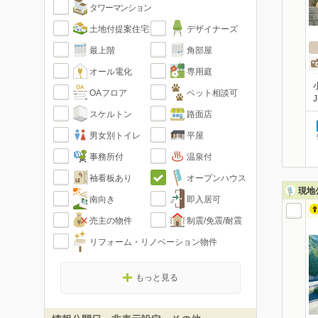
タワーマンション
土地付提案住宅
デザイナーズ
最上階
角部屋
オール電化
専用庭
OAフロア
ペット相談可
スケルトン
路面店
男女別トイレ
平屋
事務所付
温泉付
袖看板あり
オープンハウス
現地
南向き
即入居可
売主の物件
制震/免震/耐震
リフォーム・リノベーション物件
もっと見る