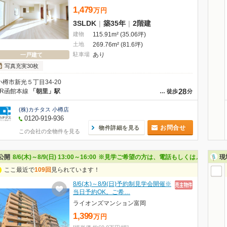
1,479
万
円
3SLDK
|
築35年
|
2階建
建物
115.91m² (35.06坪)
土地
269.76m² (81.6坪)
駐車場
あり
一戸建て
写真充実30枚
小樽市新光５丁目34-20
28
JR函館本線
「朝里」駅
…
徒歩
分
(株)カチタス 小樽店
0120-919-936
お問合せ
物件詳細を見る
この会社の全物件を見る
公開
8/6(木)～8/9(日) 13:00～16:00
※見学ご希望の方は、電話もしくはメールでお
現
ここ最近で
109回
見られています！
8/6(木)～8/9(日)予約制見学会開催※
当日予約OK。ご希…
ライオンズマンション富岡
1,399
万
円