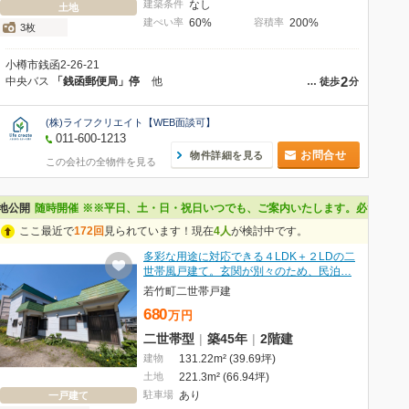
建築条件
なし
土地
建ぺい率
60%
容積率
200%
3枚
小樽市銭函2-26-21
2
中央バス
「銭函郵便局」停
他
…
徒歩
分
(株)ライフクリエイト【WEB面談可】
011-600-1213
お問合せ
物件詳細を見る
この会社の全物件を見る
地公開
随時開催
※※平日、土・日・祝日いつでも、ご案内いたします。必ずご予約くだ
ここ最近で
172回
見られています！現在
4人
が検討中です。
多彩な用途に対応できる４LDK＋２LDの二
世帯風戸建て。玄関が別々のため、民泊…
若竹町二世帯戸建
680
万
円
二世帯型
|
築45年
|
2階建
建物
131.22m² (39.69坪)
土地
221.3m² (66.94坪)
駐車場
あり
一戸建て