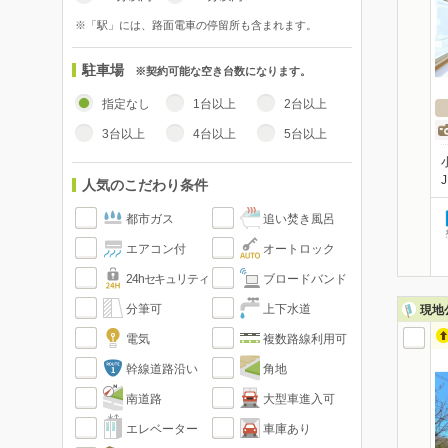
※「駅」には、路面電車の停留所も含まれます。
駐車場
※契約可能な空き台数になります。
指定なし
1台以上
2台以上
3台以上
4台以上
5台以上
人気のこだわり条件
都市ガス
追い焚き風呂
エアコン付
オートロック
24hセキュリティ
ブロードバンド
分筆可
上下水道
現地
電気
複数路線利用可
幹線道路沿い
角地
南道路
大型車進入可
エレベーター
車庫あり