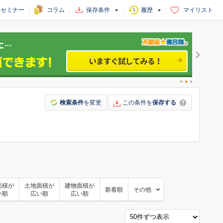
セミナー
コラム
保存条件
履歴
マイリスト
検索条件
を変更
この条件を
保存する
面積が
土地面積が
建物面積が
新着順
その他
い順
広い順
広い順