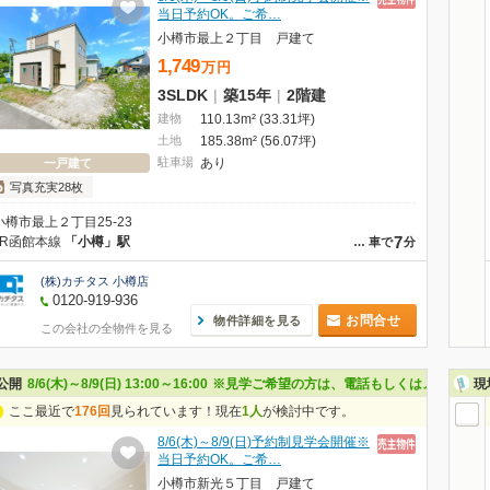
当日予約OK。ご希…
小樽市最上２丁目 戸建て
1,749
万
円
3SLDK
|
築15年
|
2階建
建物
110.13m² (33.31坪)
土地
185.38m² (56.07坪)
駐車場
あり
一戸建て
写真充実28枚
小樽市最上２丁目25-23
7
JR函館本線
「小樽」駅
…
車で
分
(株)カチタス 小樽店
0120-919-936
お問合せ
物件詳細を見る
この会社の全物件を見る
公開
8/6(木)～8/9(日) 13:00～16:00
※見学ご希望の方は、電話もしくはメールでお
現
ここ最近で
176回
見られています！現在
1人
が検討中です。
8/6(木)～8/9(日)予約制見学会開催※
当日予約OK。ご希…
小樽市新光５丁目 戸建て