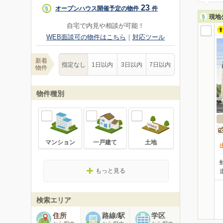
23
オープンハウス開催予定の物件
件
現地
自宅で内見や相談が可能！
WEB面談可の物件はこちら
｜
対応ツール
新着
指定なし
1日以内
3日以内
7日以内
物件
物件種別
マンション
一戸建て
土地
もっと見る
検索エリア
住所
路線/駅
学区