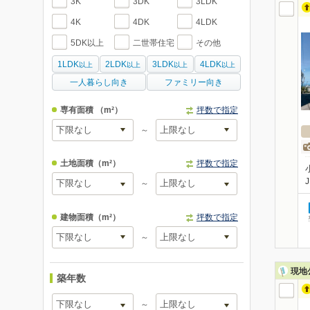
3K
3DK
3LDK
4K
4DK
4LDK
5DK以上
二世帯住宅
その他
1LDK
2LDK
3LDK
4LDK
以上
以上
以上
以上
一人暮らし向き
ファミリー向き
専有面積
（m²）
坪数で指定
～
土地面積
（m²）
坪数で指定
～
建物面積
（m²）
坪数で指定
～
現地
築年数
～