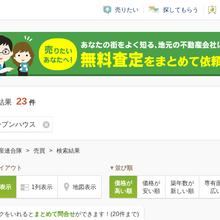
売りたい
探してもらう
23
結果
件
ープンハウス
産連合隊
売買
検索結果
イアウト
▼並び順
価格が
価格が
築年数が
専有
列表示
1列表示
地図表示
高い順
安い順
新しい順
広
クをいれると
まとめて問合せ
ができます！(20件まで)