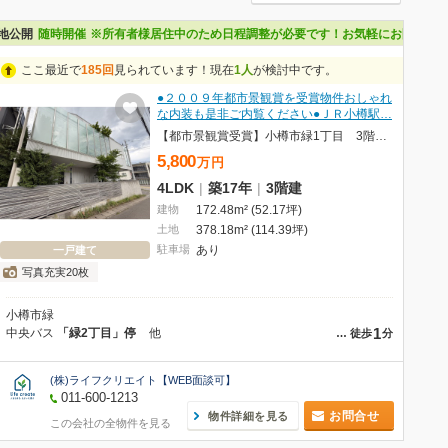
地公開
随時開催
※所有者様居住中のため日程調整が必要です！お気軽にお問い合
ここ最近で
185回
見られています！現在
1人
が検討中です。
●２００９年都市景観賞を受賞物件おしゃれ
な内装も是非ご内覧ください●ＪＲ小樽駅…
【都市景観賞受賞】小樽市緑1丁目 3階建戸建
5,800
万
円
4LDK
|
築17年
|
3階建
建物
172.48m² (52.17坪)
土地
378.18m² (114.39坪)
駐車場
あり
一戸建て
写真充実20枚
小樽市緑
1
中央バス
「緑2丁目」停
他
…
徒歩
分
(株)ライフクリエイト【WEB面談可】
011-600-1213
お問合せ
物件詳細を見る
この会社の全物件を見る