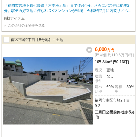
「福岡市営地下鉄七隈線『六本松』駅」まで徒歩4分、さらにバス停は徒歩2
分。駅チカ好立地に佇む3LDKマンションが登場！令和8年7月に内装リノベー
ションが完了。専有面積69.02㎡のゆとりの空間♪8階部分、南西向きのバルコ
(株)アイテム
ニーからは、福岡の街並みを一望でき、日当り良好な心地よい毎日が待ってい
この会社の全物件を見る
ます★LDKには新規エアコンが設置され、システムキッチンには食洗機や浄水
器、3口コンロも完備！浴室乾燥機付きバスルームやタンクレストイレ、シャ
ワー付洗面化粧台など、水回り設備も充実◎スーパーやコンビニ、病院、郵便
南区市崎2丁目【B号地】－土地
局、銀行、公園、小学校、中学校も徒歩圏内に揃い、毎日の生活がより豊か
に、便利になること間違いなし♪「ちょっと気になる！」そんなお気持ちの段
6,000
万
円
階からでもOK！お気軽にお問い合わせください♪
[坪単価 約119.6万円/坪]
165.84m² (50.16坪)
現況
更地
建築
なし
条件
建ぺ
60%
容積
80%
い率
率
福岡市南区市崎2丁目
9-2
5
三月田公園前停
徒歩
分
他