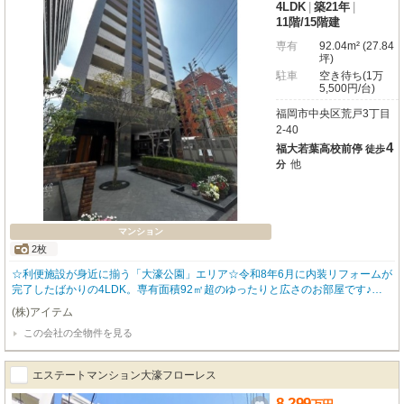
4LDK
|
築21年
|
11階
/
15階建
専有
92.04m² (27.84
坪)
駐車
空き待ち(1万
5,500円/台)
福岡市中央区荒戸3丁目
2-40
4
福大若葉高校前停
徒歩
他
分
マンション
2枚
☆利便施設が身近に揃う「大濠公園」エリア☆令和8年6月に内装リフォームが
完了したばかりの4LDK。専有面積92㎡超のゆったりと広さのお部屋です♪シ
ステムキッチンや食洗機、浴室乾燥機など充実の設備が整い、快適な毎日をサ
(株)アイテム
ポート！大濠公園まで徒歩7分、スーパーや小学校も近く、生活利便性も良好
この会社の全物件を見る
◎大切なペットとの暮らしもご相談いただけます♪四方角部屋で日当たりも良
好で快適な毎日を過ごせますよ♪物件のこと、ローンのこと、どんな小さな疑
問もお気軽にご相談ください！
エステートマンション大濠フローレス
8,299