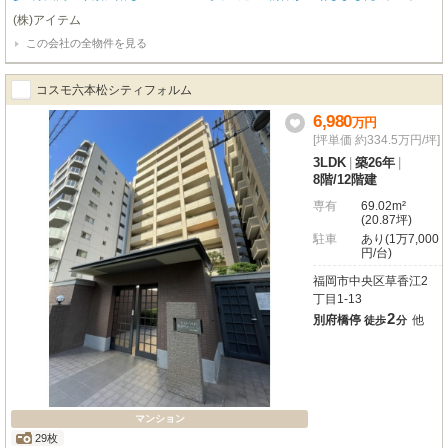
ックやTVモニター付きインターフォン、防犯カメラなど、家族の安全を守る
(株)アイテム
設備が充実◎不在時に荷物を受け取ってくれる宅配ボックスも完備しています
この会社の全物件を見る
♪大濠公園まで徒歩10分圏内と、自然を身近に感じれる住環境☆都市の利便性
と自然の豊かさの両方を享受できるオススメの立地です♪ローンのことや気に
なる点は、どうぞお気軽にご相談ください☆
コスモ六本松シティフォルム
6,980
万
円
[坪単価 約334.5万円/坪]
3LDK
|
築26年
|
8階
/
12階建
専有
69.02m²
(20.87坪)
駐車
あり(1万7,000
円/台)
福岡市中央区草香江2
丁目1-13
2
別府橋停
他
徒歩
分
マンション
29枚