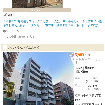
マンション
2枚
☆令和8年8月内装リフォーム☆リフォームにより、暮らしやすさとデザイン性
を兼ね備えた住まいに大変身！「市営地下鉄空港線『東比恵』駅」まで徒歩4
分の駅チカ好立地☆三方角部屋で、採光・通風に優れた明るい3LDK。専有面
(株)アイテム
積は約80㎡とゆったりとしています♪遮音性の高い二重床構造なのも魅力的☆
この会社の全物件を見る
わんちゃん・ねこちゃんとの暮らしも叶うペット可物件！事務所利用もご相談
いただけますよ☆「ちょっと気になる！」そんなお気持ちの段階からでもお気
軽にお問い合わせください♪
パストラルハイム六本松
5,980
万
円
[坪単価 約210.7万円/
坪]
4LDK
|
築35年
|
4階
/
7階建
専有
93.85m²
(28.38坪)
駐車
あり(1万
3,000円/台)
福岡市中央区谷1丁目
16-53
2
六本松三丁目停
徒歩