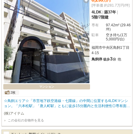
万
円
[坪単価 約281.7万円/坪]
4LDK
|
築37年
|
5階
/
7階建
専有
97.42m² (29.46
坪)
駐車
空き待ち(1万
5,000円/台)
福岡市中央区鳥飼1丁目
4-15
3
鳥飼停
他
徒歩
分
マンション
2枚
☆鳥飼エリア☆「市営地下鉄空港線・七隈線」の中間に位置する4LDKマンシ
ョン。「六本松駅」「唐人町駅」ともに徒歩15分圏内と生活利便性◎専有面積
は97㎡超！家族とのびのび過ごせる、そんなお家をお探しの方にオススメ♪
(株)アイテム
「南向き・角部屋」なので日当たり・通風も良好！オートロックや宅配BOXな
この会社の全物件を見る
ど設備も充実し、ご家族皆さまが安心してお過ごしいただけます◎「まずは話
だけ聞いてみたい」という方からのお問い合わせも歓迎しております。お気軽
にお問い合わせください♪