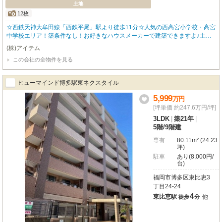
土地
12枚
☆西鉄天神大牟田線「西鉄平尾」駅より徒歩11分☆人気の西高宮小学校・高宮
中学校エリア！築条件なし！お好きなハウスメーカーで建築できますよ♪土地
面積約50坪♪駐車スペースも2台確保出来ちゃいます♪角地なので、風通しもよ
(株)アイテム
く解放感があり快適にお過ごしいただけますよ◎近隣にはお買い物施設も充実
この会社の全物件を見る
していますので、日々のお買い物も楽々♪小・中学校も近く、子育て世代にも
オススメの物件です！詳細・ローンのご相談・お問い合わせお待ちしておりま
す！
ヒューマインド博多駅東ネクスタイル
5,999
万
円
[坪単価 約247.6万円/坪]
3LDK
|
築21年
|
5階
/
9階建
専有
80.11m² (24.23
坪)
駐車
あり(8,000円/
台)
福岡市博多区東比恵3
丁目24-24
4
東比恵駅
他
徒歩
分