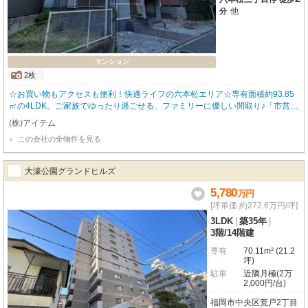
他
分
マンション
2枚
☆お買い物もアクセスも便利！快適ライフの六本松エリア☆専有面積約93.85
㎡の4LDK。ご家族でゆったり過ごせる、ファミリーに優しい間取り♪「市営地
下鉄七隈線『六本松』駅」まで徒歩6分！最寄りのバス停へは徒歩2分。運行さ
(株)アイテム
れているバス路線も多く、交通アクセスも良好◎システムキッチンや浴室乾燥
この会社の全物件を見る
機など充実の設備が嬉しいポイント！南東向き角部屋で日当たり・通風ともに
良好。2面バルコニーで開放感もたっぷり♪買物至便な立地で、快適な暮らしを
サポートします！ぜひ一度、現地でその魅力を感じてみませんか？お気軽にお
大濠公園グランドヒルズ
問い合わせください♪
5,780
万
円
[坪単価 約272.6万円/坪]
3LDK
|
築35年
|
3階
/
14階建
専有
70.11m² (21.2
坪)
駐車
近隣月極(2万
2,000円/台)
福岡市中央区荒戸2丁目