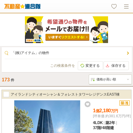
「(株)アイテム」の物件
この検索条件を
変更する
保存する
173
件
アイランドシティオーシャン＆フォレストタワーレジデンスEAST棟
1
2,180
億
万
円
[坪単価 約381.6万円/坪]
4LDK
|
築2年
|
37階
/
48階建