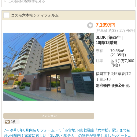
この会社の全物件を見る
実◎オートロックや宅配BOXも備わり、安心と利便性を両立しています♪ペッ
ト相談可なので、大切な家族の一員と一緒に暮らせるのも嬉しいポイントです
ね★周辺にはスーパーやコンビニ、ドラッグストア、ショッピングセンターが
コスモ六本松シティフォルム
徒歩3分圏内に揃い、お買い物も便利♪公園や病院、学校も近く、子育て世代に
も安心の環境です★築10年未満。新耐震基準のマンションで、安心感もありま
7,199
万
円
すよ♪住宅ローンや購入の流れなど、気になることはお気軽にご相談ください
[坪単価 約337.2万円/坪]
★
3LDK
|
築26年
|
10階
/
12階建
専有
70.58m²
(21.35坪)
駐車
あり(1万7,000
円/台)
福岡市中央区草香江2
丁目1-13
2
別府橋停
他
徒歩
分
マンション
2枚
.*∞ 令和8年6月内装リフォーム ∞*.「市営地下鉄七隈線『六本松』駅」まで徒
歩5分圏内！家族に嬉しい「3LDK × 駅チカ」の物件が登場しました♪オートロ