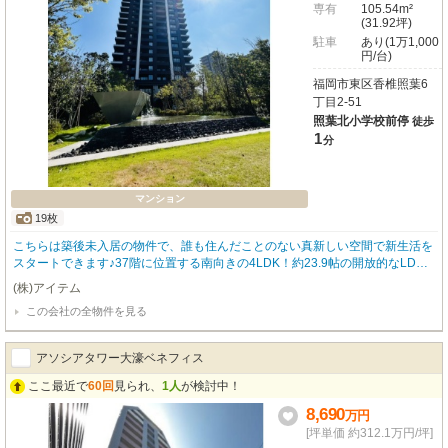
専有
105.54m²
(31.92坪)
駐車
あり(1万1,000
円/台)
福岡市東区香椎照葉6
丁目2-51
照葉北小学校前停
徒歩
1
分
マンション
19枚
こちらは築後未入居の物件で、誰も住んだことのない真新しい空間で新生活を
スタートできます♪37階に位置する南向きの4LDK！約23.9帖の開放的なLDK
が家族のお家時間を大切に育みます♪約24㎡のワイドバルコニーからは、贅沢
(株)アイテム
なオーシャンビューと素晴らしい眺望が広がります◎小中学校も近く、子育て
この会社の全物件を見る
世代にも安心です★収納も豊富で、食洗機やディスポーザー、浴室乾燥機、床
暖房など快適設備も充実！コンシェルジュサービスやフィットネス施設など共
用施設も充実しており、大切なペットとの暮らしもご相談いただけます♪駐車
アソシアタワー大濠ベネフィス
場は2台確保済みなのも嬉しいポイント！憧れのタワーマンションで、豊かな
毎日をぜひご体験ください♪
ここ最近で
60回
見られ、
1人
が検討中！
8,690
万
円
[坪単価 約312.1万円/坪]