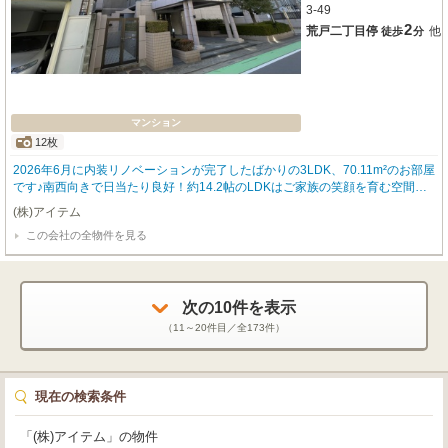
3-49
2
荒戸二丁目停
他
徒歩
分
マンション
12枚
2026年6月に内装リノベーションが完了したばかりの3LDK、70.11m²のお部屋
です♪南西向きで日当たり良好！約14.2帖のLDKはご家族の笑顔を育む空間に
★「市営地下鉄空港線『大濠公園』駅」まで徒歩5分の駅チカ好立地♪スーパー
(株)アイテム
やコンビニも近く、生活利便性も良好◎ペットや楽器のご相談も可能ですよ♪
この会社の全物件を見る
大濠公園近くの「大濠公園グランドヒルズ」で、新しい暮らしを始めません
か？気になる点は、どうぞお気軽にご相談ください♪
次の
10
件を表示
（
11～20
件目／全
173
件）
現在の検索条件
「(株)アイテム」の物件