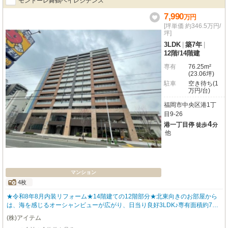
モントーレ舞鶴ベイレジデンス
7,990
万
円
[坪単価 約346.5万円/
坪]
3LDK
|
築7年
|
12階
/
14階建
専有
76.25m²
(23.06坪)
駐車
空き待ち(1
万円/台)
福岡市中央区港1丁
目9-26
4
港一丁目停
徒歩
分
他
マンション
4枚
★令和8年8月内装リフォーム★14階建ての12階部分★北東向きのお部屋から
は、海を感じるオーシャンビューが広がり、日当り良好3LDK♪専有面積約76
㎡とゆったりした住空間。床暖房完備で冬も暖かく快適！システムキッチンや
(株)アイテム
追い焚き機能付き浴室、浴室乾燥機など、日々の暮らしを豊かにする設備が充