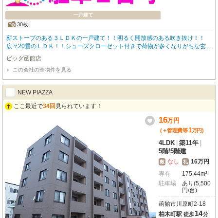
一戸建て
30枚
薪ストーブのある３ＬＤＫの一戸建て！！明るく開放感のある吹き抜け！！
広々20畳のＬＤＫ！！シューズクローゼット付きで荷物が多くなりがちな玄関
もスッキリ収納！！浴室１坪タイプ！！ 物件のお問い合わせはビッグ函館店
ビッグ函館店
【０１３８－８３－６０８３】までお問い合わせください！
この会社の全物件を見る
NEW PIAZZA
ここ最近で
34回
見られています！
16
万
円
1
(＋管理費等
万
円
)
4LDK
|
築11年
|
5階
/
5階建
なし
16万円
敷
礼
専有
175.44m²
駐車場
あり(5,500
円/台)
函館市川原町2-18
14
柏木町駅
徒歩
分