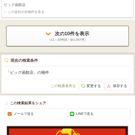
なら1台、バイクなら2台、それ以外の用途も様々。1階と2階はオリジナル性
ビッグ函館店
溢れた螺旋階段で繋ぐ開放的な空間！上下の一体感が味わえるメゾネット型の
この会社の全物件を見る
居住空間です。 物件のお問い合わせはビッグ函館店【０１３８－８３－６０
８３】までお問い合わせください！
次の
10
件を表示
（
11～20
件目／全
1,057
件）
現在の検索条件
「ビッグ函館店」の物件
この検索条件を
変更する
保存する
この検索結果をシェア
メールで送る
LINEで送る