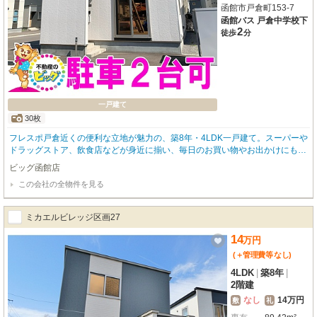
函館市戸倉町153-7
函館バス 戸倉中学校下
2
徒歩
分
一戸建て
30枚
フレスポ戸倉近くの便利な立地が魅力の、築8年・4LDK一戸建て。スーパーや
ドラッグストア、飲食店などが身近に揃い、毎日のお買い物やお出かけにも便
利な住環境です。北西向きの角地に位置しており、戸建てならではの開放感を
ビッグ函館店
感じられます。4LDKのゆとりある間取りは、ご家族での暮らしにぴったり。
この会社の全物件を見る
お子様のお部屋や書斎、趣味のスペースなど、ライフスタイルに合わせて活用
できます。各居室には灯油ストーブを備えており、寒い季節も快適。ペット飼
育可能なので、大切な家族の一員と一緒に新生活を始めたい方にもおすすめで
ミカエルビレッジ区画27
す。駐車場は2台分無料で利用可能。戸建てならではの独立性と、生活利便施
設が揃う住みやすさを兼ね備えた住まいです。快適な住環境をお探しの方はぜ
14
万
円
ひご検討ください。 物件のお問い合わせはビッグ函館店【０１３８－８３－
(＋管理費等
なし
)
６０８３】までお問い合わせください！
4LDK
|
築8年
|
2階建
なし
14万円
敷
礼