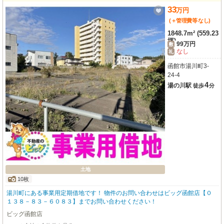
33
万
円
(＋管理費等
なし
)
1848.7m² (559.23
坪)
99万円
敷
なし
礼
函館市湯川町3-
24-4
4
湯の川駅
徒歩
分
土地
10枚
湯川町にある事業用定期借地です！ 物件のお問い合わせはビッグ函館店【０
１３８－８３－６０８３】までお問い合わせください！
ビッグ函館店