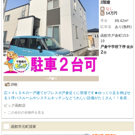
2階建
なし
敷
14万円
礼
専有
89.42m²
駐車場
あり(無料)
函館市戸倉町153-
19
戸倉中学校下停
徒歩
2
分
一戸建て
28枚
広々４ＬＤＫの一戸建てがフレスポ戸倉近くに登場です★ゆっくり足を伸ばせ
る１坪バスルームやシステムキッチンなどうれしい設備がたくさん！！各居室
からリビングにまで収納があるので家族みんなのお荷物もスッキリしまってお
ビッグ函館店
けます♪駐車２台無料で夫婦でお車をお持ちのファミリーも安心◎ペットも一
この会社の全物件を見る
緒に暮らせる物件です😀 物件のお問い合わせはビッグ函館店【０１３８－８
３－６０８３】までお問い合わせください！
函館市元町貸家