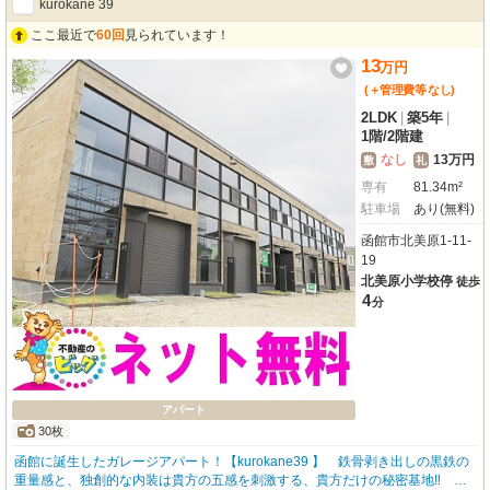
kurokane 39
アも近く、お買い物も便利。小学校・中学校も徒歩圏内で、子育て世代にも安
心の環境です。歴史ある街並みを楽しみながら、函館山ロープウェイなどの観
ここ最近で
60回
見られています！
光スポットも身近に感じられます。無料の車庫付き駐車場（高さ制限約170c
13
万
円
m）もございますので、お車をお持ちの方にも嬉しいですね。歴史と利便性が
調和したこの場所で、心豊かな毎日を送りませんか？
(＋管理費等
なし
)
2LDK
|
築5年
|
1階
/
2階建
なし
13万円
敷
礼
専有
81.34m²
駐車場
あり(無料)
函館市北美原1-11-
19
北美原小学校停
徒歩
4
分
アパート
30枚
函館に誕生したガレージアパート！【kurokane39 】 鉄骨剥き出しの黒鉄の
重量感と、独創的な内装は貴方の五感を刺激する、貴方だけの秘密基地‼ 車