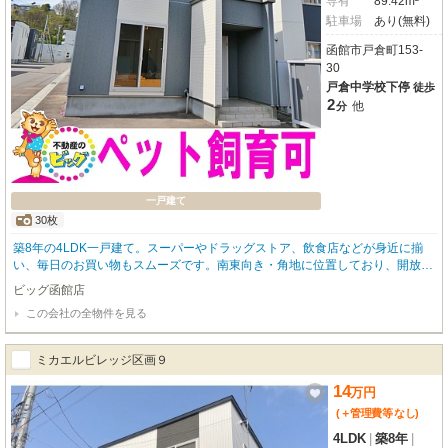
専有
89.42m²
駐車場
あり(無料)
函館市戸倉町153-
30
戸倉中学校下停
徒歩
2
他
分
一戸建て
30枚
築8年の4LDK一戸建て。スーパーやドラッグストア、飲食店などが身近に揃
い、毎日のお買い物もスムーズです。南東向き・角地に位置しており、開放感
のある住環境が魅力。リビングはもちろん、２階各居室に灯油ストーブを備え
ビッグ函館店
ているため、寒い季節も快適にお過ごしいただけます。間取りはゆとりある4L
この会社の全物件を見る
DKで、ご家族それぞれのプライベート空間を確保しやすい設計。ペット飼育
も可能なので、大切な家族の一員と一緒に新生活をスタートできます。駐車場
は2台分無料で利用でき、ご夫婦それぞれがお車をお持ちの場合にも便利で
ミカエルビレッジ区画９
す。静かな住宅街で、快適な住み心地とゆとりのある暮らしを叶える一戸建
て。ファミリー層を中心におすすめしたい魅力的な住まいです。 物件のお問
14
万
円
い合わせはビッグ函館店【０１３８－８３－６０８３】までお問い合わせくだ
(＋管理費等
なし
)
さい！
4LDK
|
築8年
|