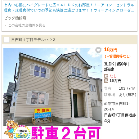
市内中心部にハイグレードな広々４ＬＤＫのお部屋！！エアコン・セントラル
暖房・床暖房付でいつの季節も快適に過ごせます！！ウォークインクローゼッ
ト・シューズインクローゼットもあります！！賃貸物件とは思えない充実設
ビッグ函館店
備！！ 物件のお問い合わせはビッグ函館店【０１３８－８３－６０８３】ま
この会社の全物件を見る
でお問い合わせください！
日吉町１丁目モデルハウス
16
万
円
(＋管理費等
なし
)
3LDK
|
築6年
|
2階建
なし
敷
16万円
礼
専有
103.77m²
駐車場
あり(無料)
函館市日吉町1-
26-14
日吉町1丁目停
徒歩
4
分