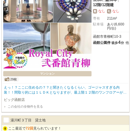
12階
/
12階建
なし
なし
敷
礼
専有
211m²
駐車場
あり(6,600
円/台)
函館市青柳町10-3
4
函館公園停
他
徒歩
分
マンション
29枚
えっ！？ここに住めるの？？と聞きたくなるくらい、ゴージャスすぎる内
装！！間取り的には１ＬＤＫとなりますが、最上階１２階のワンフロアーがこ
の１部屋だけなので広すぎるくらいの室内✨映えるステンドグラス、景色を眺
ビッグ函館店
めながらお酒を楽しめそうなバーカウンター、広いダイニングキッチン、オー
この会社の全物件を見る
シャンビューのバルコニーなどお伝えしきれないほどの豪華さ🎀ぜひ、あなた
の目で直接見ていただくことをオススメします😆 物件のお問い合わせはビッ
グ函館店【０１３８－８３－６０８３】までお問い合わせください！
湯川町３丁目 貸土地
ここ最近で
72回
見られています！