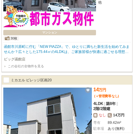
他
マンション
30枚
函館市川原町に佇む「NEW PIAZZA」で、ゆとりに満ちた新生活を始めてみま
せんか？広々とした175.44㎡の4LDKは、ご家族皆様が快適に過ごせる理想の
空間です。最上階の角部屋で、開放感あふれる暮らしが叶います。お料理好き
ビッグ函館店
には嬉しいシステムキッチンには、IHクッキングヒーターや食器洗乾燥機、浄
この会社の全物件を見る
水器、3口コンロが備わり、毎日のお料理が楽しくなりますね。バス・トイレ
別はもちろん、追い焚き機能付きの広々1坪以上の浴室には窓もあり、浴室乾
燥機や暖房も完備。独立洗面台やトイレ2ヶ所以上など、水回り設備も充実し
ミカエル ビレッジ区画20
ています。インターネット利用料無料は嬉しいポイント。オートロック、モニ
ター付インターホン、防犯カメラでセキュリティも安心です。全居室収納に加
14
万
円
え、納戸やシューズボックスもあり、お部屋をすっきりと保てます。駐車場も
(＋管理費等
なし
)
3台分確保可能（別途費用）。徒歩圏内にはコンビニ、スーパー、ドラッグス
トア、飲食店、病院、学校が揃い、日々の暮らしに大変便利です。デザイナー
4LDK
|
築8年
|
ズ仕様のこのお部屋で、上質な毎日をぜひご体験ください。
2階
/
2階建
なし
14万円
敷
礼
専有
89.42m²
駐車場
あり(無料)