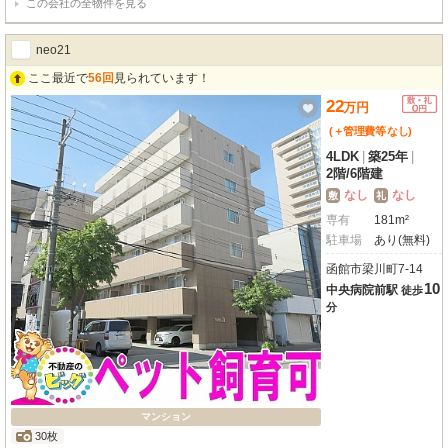
この会社の全物件を見る
neo21
ここ最近で
56回
見られています！
22
万
円
(＋管理費等
なし
)
4LDK
|
築25年
|
2階
/
6階建
なし
なし
敷
礼
専有
181m²
駐車場
あり(無料)
函館市梁川町7-14
10
中央病院前駅
徒歩
分
マンション
30枚