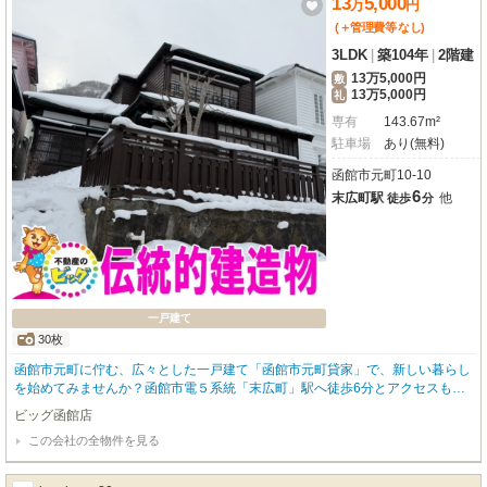
13
5,000
万
円
(＋管理費等
なし
)
3LDK
|
築104年
|
2階建
13万5,000円
敷
13万5,000円
礼
専有
143.67m²
駐車場
あり(無料)
函館市元町10-10
6
末広町駅
他
徒歩
分
一戸建て
30枚
函館市元町に佇む、広々とした一戸建て「函館市元町貸家」で、新しい暮らし
を始めてみませんか？函館市電５系統「末広町」駅へ徒歩6分とアクセスも便
利です。約143.67㎡のゆとりのある3LDKは、ご家族でのびのびと過ごしたい
ビッグ函館店
方にぴったり。専用庭や物置も備わっており、趣味の空間や収納にも困りませ
この会社の全物件を見る
ん。バス・トイレ別、独立洗面台、温水洗浄トイレなど、日々の快適さを支え
る設備も充実しています。冬に嬉しい二重サッシや灯油ボイラーも完備されて
いますよ。徒歩2分の元町公園をはじめ、スーパーやコンビニ、ドラッグスト