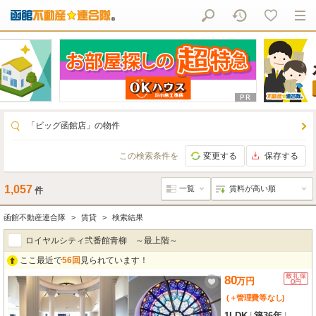
「ビッグ函館店」の物件
この検索条件を
変更する
保存する
1,057
件
函館不動産連合隊
賃貸
検索結果
ロイヤルシティ弐番館青柳 ～最上階～
ここ最近で
56回
見られています！
80
万
円
(＋管理費等
なし
)
1LDK
|
築36年
|