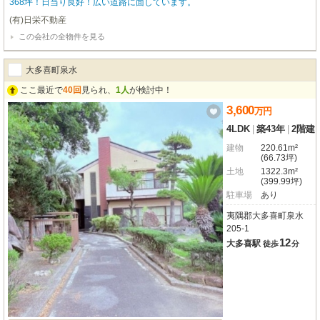
368坪！日当り良好！広い道路に面しています。
(有)日栄不動産
この会社の全物件を見る
大多喜町泉水
ここ最近で
40回
見られ、
1人
が検討中！
3,600
万
円
4LDK
|
築43年
|
2階建
建物
220.61m²
(66.73坪)
土地
1322.3m²
(399.99坪)
駐車場
あり
夷隅郡大多喜町泉水
205-1
12
大多喜駅
徒歩
分