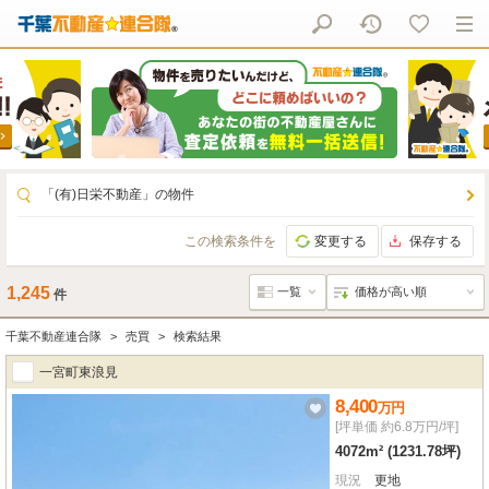
「(有)日栄不動産」の物件
この検索条件を
変更する
保存する
1,245
件
千葉不動産連合隊
売買
検索結果
一宮町東浪見
8,400
万
円
[坪単価 約6.8万円/坪]
4072m² (1231.78坪)
現況
更地