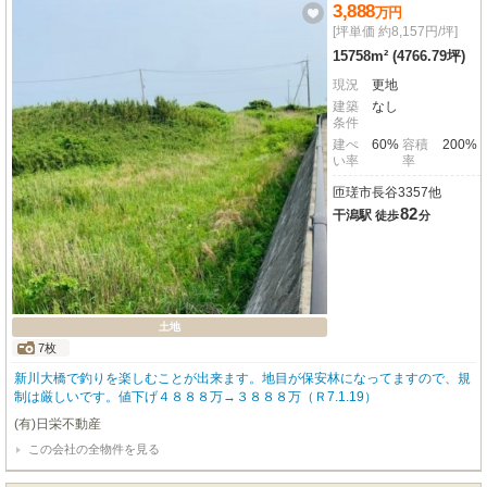
3,888
万
円
[坪単価 約8,157円/坪]
15758m² (4766.79坪)
現況
更地
建築
なし
条件
建ぺ
60%
容積
200%
い率
率
匝瑳市長谷3357他
82
干潟駅
徒歩
分
土地
7枚
新川大橋で釣りを楽しむことが出来ます。地目が保安林になってますので、規
制は厳しいです。値下げ４８８８万→３８８８万（Ｒ7.1.19）
(有)日栄不動産
この会社の全物件を見る