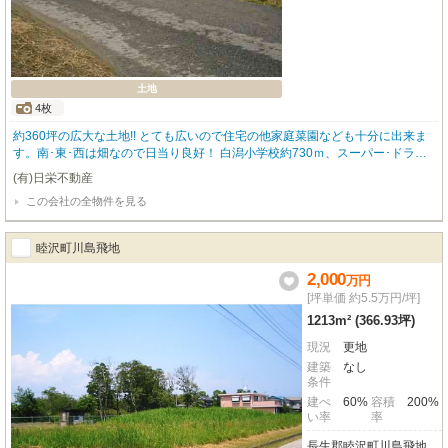
土地
4枚
約360坪の広大な土地!! とても広いので住宅の他家庭菜園なども十分に出来ま
す。南･東･西は畑なので日当り良好！ 白潟小学校約730ｍ、スーパー･ドラッ
グストアなど約900ｍ、白子海岸約1,400ｍ。
(有)日栄不動産
この会社の全物件を見る
睦沢町川島飛地
2,000
万
円
[坪単価 約5.5万円/坪]
1213m² (366.93坪)
現況
更地
建築
なし
条件
建ぺ
60%
容積
200%
い率
率
長生郡睦沢町川島飛地