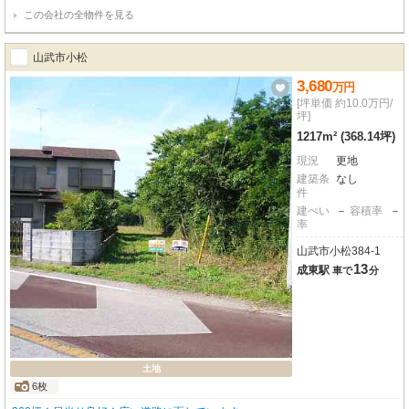
この会社の全物件を見る
山武市小松
3,680
万
円
[坪単価 約10.0万円/
坪]
1217m² (368.14坪)
現況
更地
建築条
なし
件
建ぺい
－
容積率
－
率
山武市小松384-1
13
成東駅
車で
分
土地
6枚