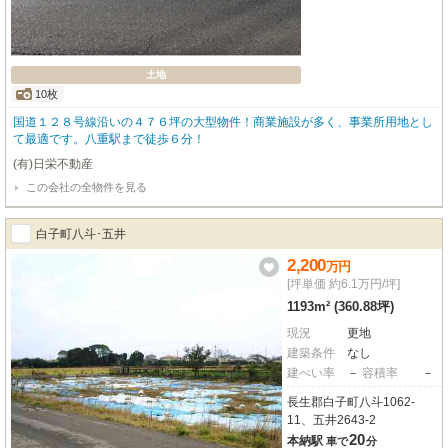
土地
10枚
国道１２８号線沿いの４７６坪の大型物件！商業施設が多く、事業所用地とし
て最適です。八重駅まで徒歩６分！
(有)日栄不動産
この会社の全物件を見る
白子町八斗･五井
2,200
万
円
[坪単価 約6.1万円/坪]
1193m² (360.88坪)
現況
更地
建築条件
なし
建ぺい率
－
容積率
－
長生郡白子町八斗1062-
11、五井2643-2
20
本納駅
車で
分