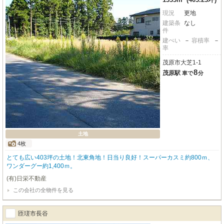
現況
更地
建築条
なし
件
建ぺい
－
容積率
－
率
茂原市大芝1-1
8
茂原駅
車で
分
土地
4枚
とても広い403坪の土地！北東角地！日当り良好！スーパーカスミ約800ｍ、
ワンダーグー約1,400ｍ。
(有)日栄不動産
この会社の全物件を見る
匝瑳市長谷