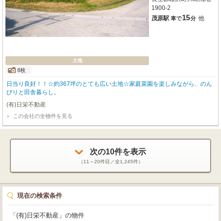
1900-2
15
茂原駅
他
車で
分
土地
8枚
日当り良好！！☆約367坪のとても広い土地☆家庭菜園を楽しみながら、のん
びりと田舎暮らし。
(有)日栄不動産
この会社の全物件を見る
次の
10
件を表示
（
11～20
件目／全
1,245
件）
現在の検索条件
「(有)日栄不動産」の物件