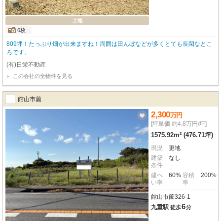
土地
6枚
809坪！たっぷり畑が出来ますね！周囲は田んぼなどが多くとても長閑なとこ
ろです。
(有)日栄不動産
この会社の全物件を見る
館山市薗
2,300
万
円
[坪単価 約4.8万円/坪]
1575.92m² (476.71坪)
現況
更地
建築
なし
条件
建ぺ
60%
容積
200%
い率
率
館山市薗326-1
6
九重駅
徒歩
分