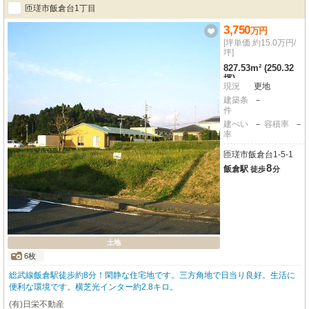
匝瑳市飯倉台1丁目
3,750
万
円
[坪単価 約15.0万円/
坪]
827.53m² (250.32
坪)
現況
更地
建築条
－
件
建ぺい
－
容積率
－
率
匝瑳市飯倉台1-5-1
8
飯倉駅
徒歩
分
土地
6枚
総武線飯倉駅徒歩約8分！閑静な住宅地です。三方角地で日当り良好。生活に
便利な環境です。横芝光インター約2.8キロ。
(有)日栄不動産