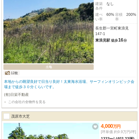
建築
なし
条件
建ぺ
60%
容積
200%
い率
率
長生郡一宮町東浪見
147-1
16
東浪見駅
徒歩
分
土地
12枚
本地からの眺望良好で日当り良好！太東海水浴場、サーフィンオリンピック会
場まで徒歩３０分くらいです。
(有)日栄不動産
この会社の全物件を見る
茂原市大芝
4,000
万
円
[坪単価 約9.9万円/坪]
1333m² (403.23坪)