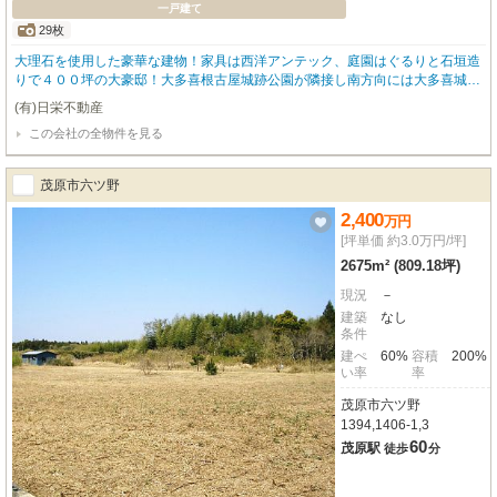
一戸建て
29枚
大理石を使用した豪華な建物！家具は西洋アンテック、庭園はぐるりと石垣造
りで４００坪の大豪邸！大多喜根古屋城跡公園が隣接し南方向には大多喜城！
居住、別荘、会社の福利厚生施設など色々な用途で！値下げ４５００万→３６
(有)日栄不動産
００万（Ｒ8.5.17）
この会社の全物件を見る
茂原市六ツ野
2,400
万
円
[坪単価 約3.0万円/坪]
2675m² (809.18坪)
現況
－
建築
なし
条件
建ぺ
60%
容積
200%
い率
率
茂原市六ツ野
1394,1406-1,3
60
茂原駅
徒歩
分