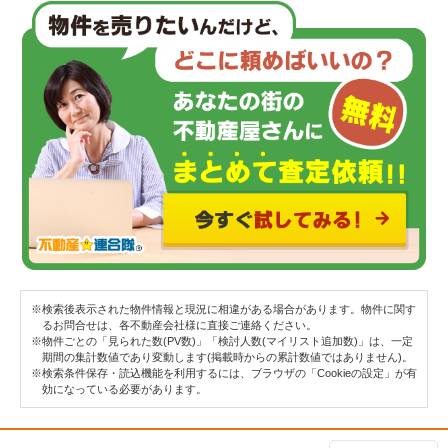
※検索後表示された物件情報と現況に相違がある場合があります。物件に関す
るお問合せは、各不動産会社様に直接ご連絡ください。
※物件ごとの「見られた数(PV数)」「検討人数(マイリスト追加数)」は、一定
期間の集計数値であり変動します(掲載時からの累計数値ではありません)。
※検索条件保存・読込機能を利用するには、ブラウザの「Cookieの設定」が有
効になっている必要があります。