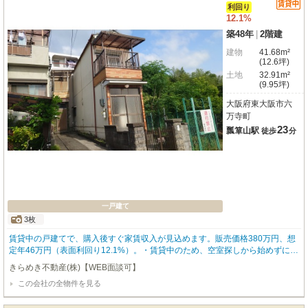
利回り
12.1%
築48年
|
2階建
建物
41.68m²
(12.6坪)
土地
32.91m²
(9.95坪)
大阪府東大阪市六
万寺町
23
瓢箪山駅
徒歩
分
一戸建て
3枚
賃貸中の戸建てで、購入後すぐ家賃収入が見込めます。販売価格380万円、想
定年46万円（表面利回り12.1%）。・賃貸中のため、空室探しから始めずに運
用を始めやすいです ・販売価格380万円で、少ない自己資金から検討しやすい
きらめき不動産(株)【WEB面談可】
です ・想定年間収入46万円で、収入の目安が立てやすいです ・表面利回り12.
この会社の全物件を見る
1%（想定）で、家賃収入重視の方に向きます ・近鉄難波・奈良線「瓢箪山」
駅まで徒歩23分、戸建てならではの住み心地を好む入居者に選ばれやすいです