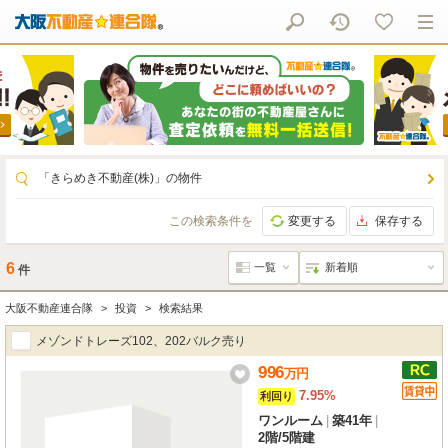
「きらめき不動産(株)」の物件
この検索条件を
変更する
保存する
6
件
大阪不動産連合隊
投資
検索結果
メゾンドトレーズ102、202バルク売り
996
万
円
7.95%
利回り
ワンルーム
|
築41年
|
2階
/
5階建