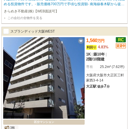
める投資物件です。- 販売価格700万円で手頃な投資額- 南海線春木駅から徒歩
21分- 賃貸中のため即収益化可能- 築年月1980年1月、安定した構造- 岸和田市
きらめき不動産(株)【WEB面談可】
の静かな住宅街に立地
この会社の全物件を見る
スプランディッド大阪WEST
1,560
万
円
4.83%
利回り
1K
|
築10年
|
2階
/
10階建
専有
25.2m² (7.62坪)
大阪府大阪市大正区三軒
家西3-4-14
7
大正駅
徒歩
分
区分マンション
3枚