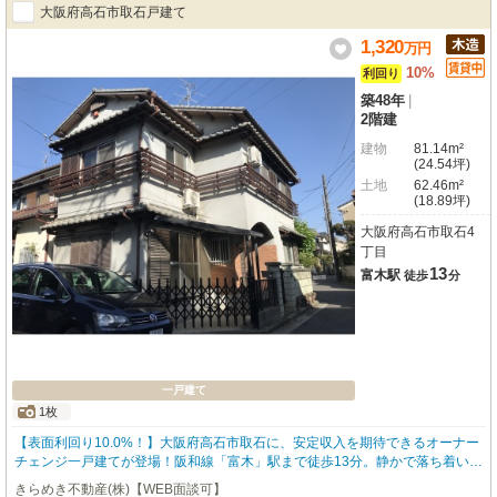
大阪府高石市取石戸建て
1,320
万
円
10%
利回り
築48年
|
2階建
建物
81.14m²
(24.54坪)
土地
62.46m²
(18.89坪)
大阪府高石市取石4
丁目
13
富木駅
徒歩
分
一戸建て
1枚
【表面利回り10.0%！】大阪府高石市取石に、安定収入を期待できるオーナー
チェンジ一戸建てが登場！阪和線「富木」駅まで徒歩13分。静かで落ち着いた
住環境が魅力のエリアに位置します。ご購入後すぐに家賃収入が見込める賃貸
きらめき不動産(株)【WEB面談可】