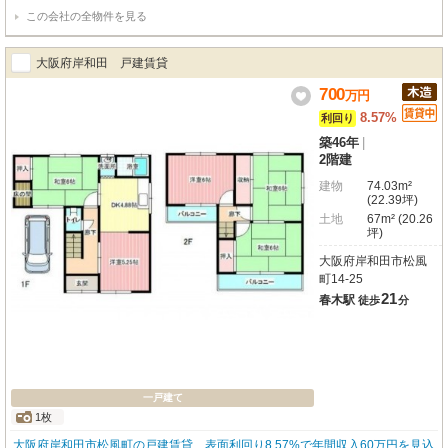
中の物件で、表面利回り10.0%という高い収益性を期待できます。投資物件を
この会社の全物件を見る
お探しの方には特にご注目いただきたい一戸建てです。土地面積62.46㎡、建
物面積81.14㎡。長期的な資産形成をお考えの方にふさわしい物件です。現在
の賃借人様との契約継続を前提としたお取引となりますので、面倒な入居者募
大阪府岸和田 戸建賃貸
集の手間なく、スムーズな運用開始が可能です。この機会にぜひ、詳細情報の
ご請求や現地周辺のご確認をおすすめします。お気軽にお問い合わせくださ
700
万
円
い！
8.57%
利回り
築46年
|
2階建
建物
74.03m²
(22.39坪)
土地
67m² (20.26
坪)
大阪府岸和田市松風
町14-25
21
春木駅
徒歩
分
一戸建て
1枚
大阪府岸和田市松風町の戸建賃貸、表面利回り8.57%で年間収入60万円を見込