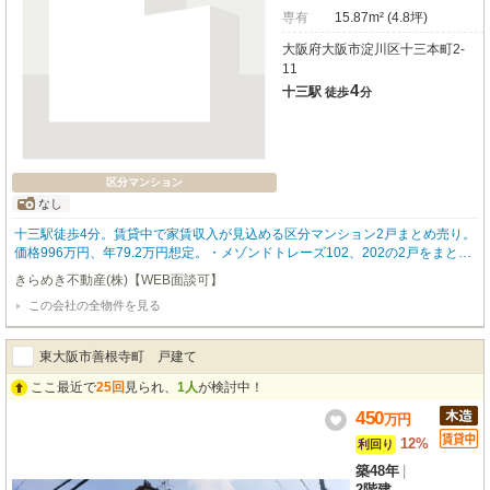
専有
15.87m² (4.8坪)
大阪府大阪市淀川区十三本町2-
11
4
十三駅
徒歩
分
区分マンション
なし
十三駅徒歩4分。賃貸中で家賃収入が見込める区分マンション2戸まとめ売り。
価格996万円、年79.2万円想定。・メゾンドトレーズ102、202の2戸をまとめ
て購入でき、管理の手間を減らしやすい ・阪急神戸本線「十三」駅から徒歩4
きらめき不動産(株)【WEB面談可】
分で、入居者が集まりやすい立地 ・賃貸中のため、購入後すぐに家賃収入が
この会社の全物件を見る
見込める ・想定年間収入79万2000円、表面利回り7.95%で収支の目安が立て
やすい ・1984年12月築の区分マンションで、1戸ずつの売却も検討しやすい
東大阪市善根寺町 戸建て
ここ最近で
25回
見られ、
1人
が検討中！
450
万
円
12%
利回り
築48年
|
2階建