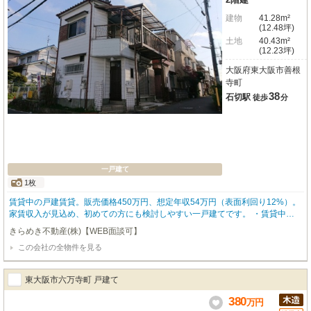
建物
41.28m²
(12.48坪)
土地
40.43m²
(12.23坪)
大阪府東大阪市善根
寺町
38
石切駅
徒歩
分
一戸建て
1枚
賃貸中の戸建賃貸。販売価格450万円、想定年収54万円（表面利回り12%）。
家賃収入が見込め、初めての方にも検討しやすい一戸建てです。 ・賃貸中の
ため、購入後すぐに家賃収入が見込めます ・販売価格450万円で、自己資金を
きらめき不動産(株)【WEB面談可】
抑えて始めやすい価格帯です ・2021年全面リフォーム済・想定年間収入54万
この会社の全物件を見る
円、表面利回り12%で収支の目安が立てやすいです ・戸建てなので、集合住
宅より生活音の心配が少なく、借り手に選ばれやすい傾向があります ・近鉄
難波・奈良線「石切」駅まで徒歩38分。落ち着いた住環境を好む方に合います
東大阪市六万寺町 戸建て
380
万
円