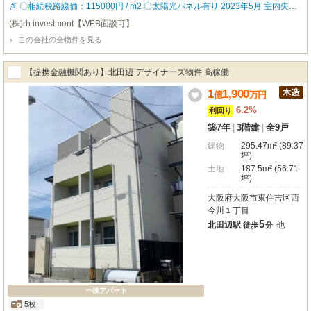
き 〇相続税路線価：115000円 / m2 〇太陽光パネル有り 2023年5月 室内失火
有（修繕済） 入居者に人気な設備を数多く設置しているので、入居率も高く
(株)rh investment【WEB面談可】
どなたにも気に入って頂ける物件となっております。 ▼物件仕様▼ ・ロフト
この会社の全物件を見る
・バストイレ別 ・追い炊き機能 ・独立洗面台 ・TVモニタ付きインターホン
【robothomeグループ】 ・東証上場企業グループ会社 ・仕入、設計、施工、
販売、管理、ワンストップ ・金融機関のご相談も承ります。
【提携金融機関あり】北田辺 デザイナーズ物件 高稼働
1
1,900
億
万
円
6.2%
利回り
築7年
|
3階建
|
全9戸
建物
295.47m² (89.37
坪)
土地
187.5m² (56.71
坪)
大阪府大阪市東住吉区西
今川１丁目
5
北田辺駅
他
徒歩
分
一棟アパート
5枚