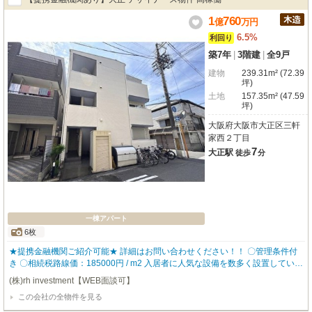
1
760
億
万
円
6.5%
利回り
築7年
|
3階建
|
全9戸
建物
239.31m² (72.39
坪)
土地
157.35m² (47.59
坪)
大阪府大阪市大正区三軒
家西２丁目
7
大正駅
徒歩
分
一棟アパート
6枚
★提携金融機関ご紹介可能★ 詳細はお問い合わせください！！ 〇管理条件付
き 〇相続税路線価：185000円 / m2 入居者に人気な設備を数多く設置している
ので、入居率も高く どなたにも気に入って頂ける物件となっております。 ▼
(株)rh investment【WEB面談可】
物件仕様▼ ☆全室IoT完備の利便性が高いアパート ・スマホ対応可能なオート
この会社の全物件を見る
ロック ・窓に取り付ける防犯センサー ・あらゆる家電が操作できるスマート
リモコン ・バストイレ別 ・追い炊き機能 ・独立洗面台 ・TVモニタ付きイン