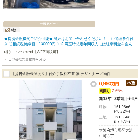
一棟アパート
8枚
★提携金融機関ご紹介可能★ 詳細はお問い合わせください！！ 〇管理条件付
き 〇相続税路線価：130000円 / m2 満室時想定年間収入には駐車料金を含んで
おります。 入居者に人気な設備を数多く設置しているので、入居率も高く ど
(株)rh investment【WEB面談可】
なたにも気に入って頂ける物件となっております。 ▼物件仕様▼ ・ロフト付
この会社の全物件を見る
き ・バストイレ別 ・追い炊き機能 ・独立洗面台 ・TVモニタ付きインターホ
ン 【robothomeグループ】 ・東証上場企業グループ会社 ・仕入、設計、施
工、販売、管理、ワンストップ ・金融機関のご相談も承ります。
【提携金融機関あり】仲介手数料不要 湊 デザイナーズ物件
6,990
万
円
7.65%
利回り
築12年
|
2階建
|
全8戸
建物
161.06m²
(48.72坪)
土地
191.65m²
(57.97坪)
大阪府堺市堺区大浜
中町３丁