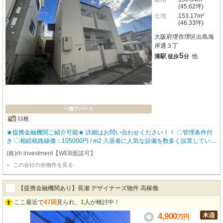
(45.62坪)
土地
153.17m²
(46.33坪)
大阪府堺市堺区出島海
岸通３丁
5
湊駅
他
徒歩
分
一棟アパート
11枚
★提携金融機関ご紹介可能★ 詳細はお問い合わせください！！ 〇管理条件付
き 〇相続税路線価：105000円 / m2 入居者に人気な設備を数多く設置している
ので、入居率も高く どなたにも気に入って頂ける物件となっております。 ▼
(株)rh investment【WEB面談可】
物件仕様▼ ・ロフト付き ・バストイレ別 ・追い炊き機能 ・独立洗面台 ・TV
この会社の全物件を見る
モニタ付きインターホン 【robothomeグループ】 ・東証上場企業グループ会
社 ・仕入、設計、施工、販売、管理、ワンストップ ・金融機関のご相談も承
ります。
【提携金融機関あり】長瀬 デザイナーズ物件 高稼働
ここ最近で
47回
見られ、
1人
が検討中！
4,900
万
円