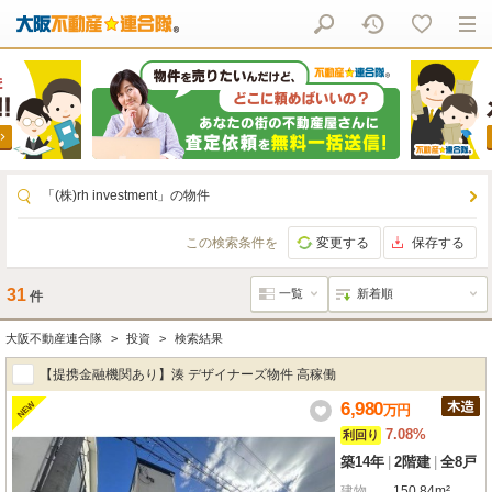
「(株)rh investment」の物件
この検索条件を
変更する
保存する
31
件
大阪不動産連合隊
投資
検索結果
【提携金融機関あり】湊 デザイナーズ物件 高稼働
6,980
NEW
万
円
7.08%
利回り
築14年
|
2階建
|
全8戸
建物
150.84m²