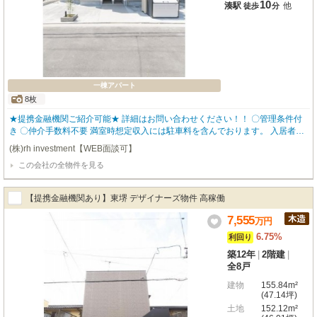
10
湊駅
他
徒歩
分
一棟アパート
8枚
★提携金融機関ご紹介可能★ 詳細はお問い合わせください！！ 〇管理条件付
き 〇仲介手数料不要 満室時想定収入には駐車料を含んでおります。 入居者に
人気な設備を数多く設置しているので、入居率も高く どなたにも気に入って
(株)rh investment【WEB面談可】
頂ける物件となっております。 ▼物件仕様▼ ・ロフト ・バストイレ別 ・追い
この会社の全物件を見る
炊き機能 ・独立洗面台 ・TVモニタ付きインターホン 【robothomeグループ】
・東証上場企業グループ会社 ・仕入、設計、施工、販売、管理、ワンストッ
プ ・金融機関のご相談も承ります。
【提携金融機関あり】東堺 デザイナーズ物件 高稼働
7,555
万
円
6.75%
利回り
築12年
|
2階建
|
全8戸
建物
155.84m²
(47.14坪)
土地
152.12m²