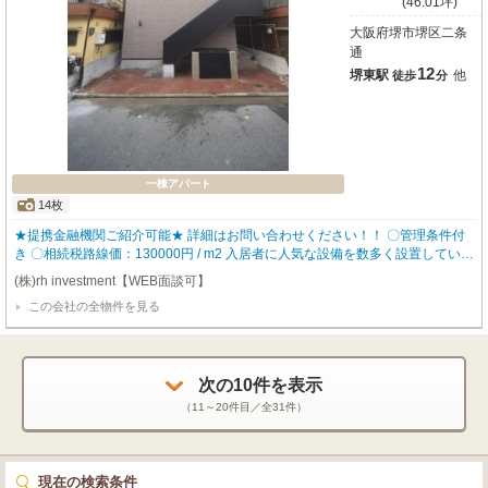
(46.01坪)
大阪府堺市堺区二条
通
12
堺東駅
他
徒歩
分
一棟アパート
14枚
★提携金融機関ご紹介可能★ 詳細はお問い合わせください！！ 〇管理条件付
き 〇相続税路線価：130000円 / m2 入居者に人気な設備を数多く設置している
ので、入居率も高く どなたにも気に入って頂ける物件となっております。 ￼▼
(株)rh investment【WEB面談可】
物件仕様▼ ・ロフト ・バストイレ別 ・追い炊き機能 ・独立洗面台 ・TVモニ
この会社の全物件を見る
タ付きインターホン 【robothomeグループ】 ・東証上場企業グループ会社 ・
仕入、設計、施工、販売、管理、ワンストップ ・金融機関のご相談も承りま
す。
次の
10
件を表示
（
11～20
件目／全
31
件）
現在の検索条件