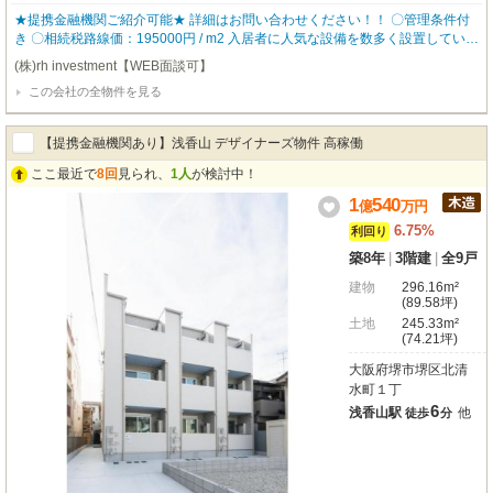
★提携金融機関ご紹介可能★ 詳細はお問い合わせください！！ 〇管理条件付
き 〇相続税路線価：195000円 / m2 入居者に人気な設備を数多く設置している
ので、入居率も高く どなたにも気に入って頂ける物件となっております。 ▼
(株)rh investment【WEB面談可】
物件仕様▼ ☆全室IoT完備の利便性が高いアパート ・スマホ対応可能なオート
この会社の全物件を見る
ロック ・窓に取り付ける防犯センサー ・あらゆる家電が操作できるスマート
リモコン ・バストイレ別 ・追い炊き機能 ・独立洗面台 ・TVモニタ付きイン
ターホン 【robothomeグループ】 ・東証上場企業グループ会社 ・仕入、設
【提携金融機関あり】浅香山 デザイナーズ物件 高稼働
計、施工、販売、管理、ワンストップ ・金融機関のご相談も承ります。
ここ最近で
8回
見られ、
1人
が検討中！
1
540
億
万
円
6.75%
利回り
築8年
|
3階建
|
全9戸
建物
296.16m²
(89.58坪)
土地
245.33m²
(74.21坪)
大阪府堺市堺区北清
水町１丁
6
浅香山駅
他
徒歩
分