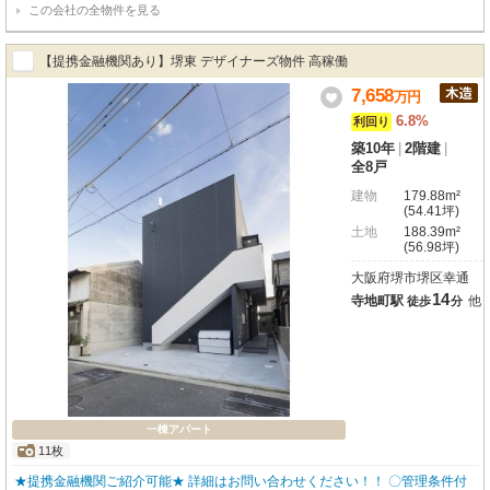
この会社の全物件を見る
ロック ・窓に取り付ける防犯センサー ・あらゆる家電が操作できるスマート
リモコン ・バストイレ別 ・追い炊き機能 ・独立洗面台 ・TVモニタ付きイン
ターホン 【robothomeグループ】 ・東証上場企業グループ会社 ・仕入、設
【提携金融機関あり】堺東 デザイナーズ物件 高稼働
計、施工、販売、管理、ワンストップ ・金融機関のご相談も承ります。
7,658
万
円
6.8%
利回り
築10年
|
2階建
|
全8戸
建物
179.88m²
(54.41坪)
土地
188.39m²
(56.98坪)
大阪府堺市堺区幸通
14
寺地町駅
他
徒歩
分
一棟アパート
11枚
★提携金融機関ご紹介可能★ 詳細はお問い合わせください！！ 〇管理条件付