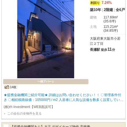
7.24%
利回り
築10年
|
2階建
|
全6戸
建物
117.69m²
(35.6坪)
土地
115.21m²
(34.85坪)
大阪府東大阪市小若
江２丁目
11
長瀬駅
徒歩
分
一棟アパート
14枚
★提携金融機関ご紹介可能★ 詳細はお問い合わせください！！ 〇管理条件付
き 〇相続税路線価：105000円 / m2 入居者に人気な設備を数多く設置している
ので、入居率も高く どなたにも気に入って頂ける物件となっております。 ▼
(株)rh investment【WEB面談可】
物件仕様▼ ・バストイレ別 ・追い炊き機能 ・独立洗面台 ・TVモニタ付きイ
この会社の全物件を見る
ンターホン ・ロフト付き 【robothomeグループ】 ・東証上場企業グループ会
社 ・仕入、設計、施工、販売、管理、ワンストップ ・金融機関のご相談も承
ります。
【提携金融機関あり】大正 デザイナーズ物件 高稼働