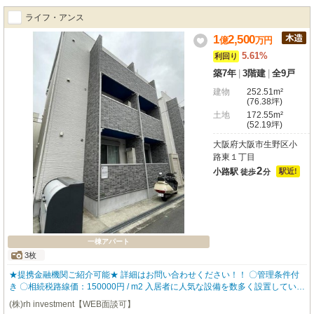
ターホン 【robothomeグループ】 ・東証上場企業グループ会社 ・仕入、設
ライフ・アンス
計、施工、販売、管理、ワンストップ ・金融機関のご相談も承ります。
1
2,500
億
万
円
5.61%
利回り
築7年
|
3階建
|
全9戸
建物
252.51m²
(76.38坪)
土地
172.55m²
(52.19坪)
大阪府大阪市生野区小
路東１丁目
2
小路駅
駅近!
徒歩
分
一棟アパート
3枚
★提携金融機関ご紹介可能★ 詳細はお問い合わせください！！ 〇管理条件付
き 〇相続税路線価：150000円 / m2 入居者に人気な設備を数多く設置している
ので、入居率も高く どなたにも気に入って頂ける物件となっております。 ▼
(株)rh investment【WEB面談可】
物件仕様▼ ☆全室IoT完備の利便性が高いアパート ・スマホ対応可能なオート