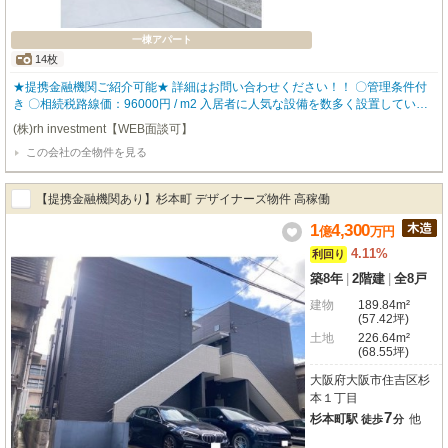
一棟アパート
14枚
★提携金融機関ご紹介可能★ 詳細はお問い合わせください！！ 〇管理条件付
き 〇相続税路線価：96000円 / m2 入居者に人気な設備を数多く設置している
ので、入居率も高く どなたにも気に入って頂ける物件となっております。 ▼
(株)rh investment【WEB面談可】
物件仕様▼ ☆全室IoT完備の利便性が高いアパート ・スマホ対応可能なオート
この会社の全物件を見る
ロック ・窓に取り付ける防犯センサー ・あらゆる家電が操作できるスマート
リモコン ・バストイレ別 ・追い炊き機能 ・独立洗面台 ・TVモニタ付きイン
ターホン 【robothomeグループ】 ・東証上場企業グループ会社 ・仕入、設
【提携金融機関あり】杉本町 デザイナーズ物件 高稼働
計、施工、販売、管理、ワンストップ ・金融機関のご相談も承ります。
1
4,300
億
万
円
4.11%
利回り
築8年
|
2階建
|
全8戸
建物
189.84m²
(57.42坪)
土地
226.64m²
(68.55坪)
大阪府大阪市住吉区杉
本１丁目
7
杉本町駅
他
徒歩
分